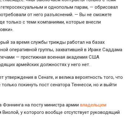
 гетеросексуальным и однополым парам, — обрисовал
отребовали от него разъяснений. — Вы не сможете
де только с теми компаниями, которые внесли
овки».
орый за время службы трижды работал на базах
ной оперативной группы, захватившей в Ираке Саддама
 плечами — престижная военная академия США
одящих армейских должностях у него нет.
т утверждения в Сенате, и велика вероятность того, что
е только покинуть пост сенатора Теннесси, но и выйти
а Фэннинга на посту министра армии
владельцем
 Виолой, у которого вообще отсутствует руководящий