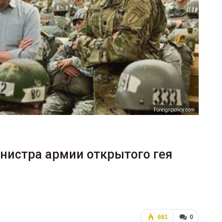
ФОТО
В Берлине отпраздновал
рансгендеры
легализацию гей-браков
ГЕЙ-АЛЬЯНС УКРАИНА
 27, 2017
0
Июл 2, 2017
Foreignpolicy.com
инистра армии открытого гея
681
0