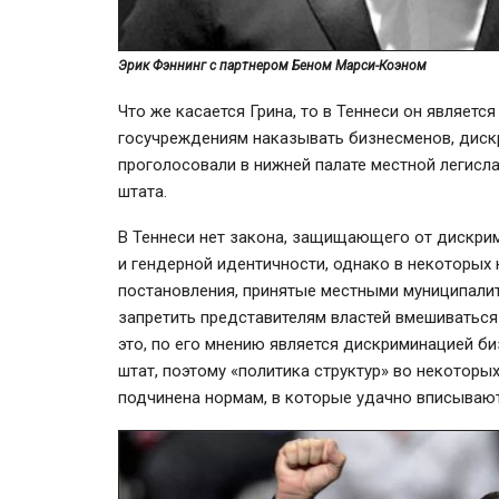
Эрик Фэннинг с партнером Беном Марси-Коэном
Что же касается Грина, то в Теннеси он являет
госучреждениям наказывать бизнесменов, диск
проголосовали в нижней палате местной легисла
штата.
В Теннеси нет закона, защищающего от дискрим
и гендерной идентичности, однако в некоторых
постановления, принятые местными муниципалит
запретить представителям властей вмешиватьс
это, по его мнению является дискриминацией б
штат, поэтому «политика структур» во некоторых
подчинена нормам, в которые удачно вписываю