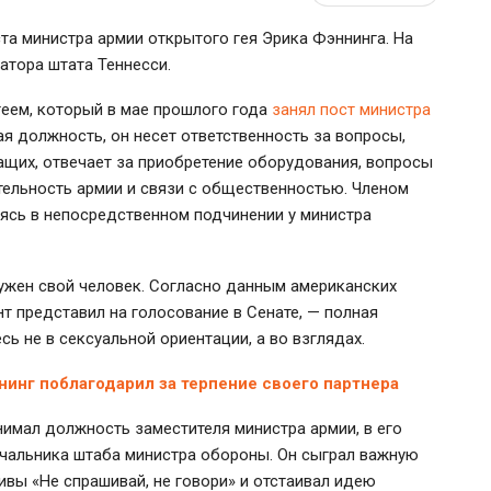
а министра армии открытого гея Эрика Фэннинга. На
атора штата Теннесси.
еем, который в мае прошлого года
занял пост министра
ая должность, он несет ответственность за вопросы,
щих, отвечает за приобретение оборудования, вопросы
ельность армии и связи с общественностью. Членом
дясь в непосредственном подчинении у министра
нужен свой человек. Согласно данным американских
т представил на голосование в Сенате, — полная
ь не в сексуальной ориентации, а во взглядах.
инг поблагодарил за терпение своего партнера
имал должность заместителя министра армии, в его
чальника штаба министра обороны. Он сыграл важную
вы «Не спрашивай, не говори» и отстаивал идею