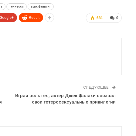
ша
теннесси
эрик фэннинг
Google+
ReddIt
681
0
6
СЛЕДУЮЩЕЕ
Играя роль гея, актер Джек Фалахи осознал
я
свои гетеросексуальные привилегии