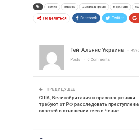
армия
власть
дональд трамп
марк грин
с
Facebook
Twitter
Поделиться
Гей-Альянс Украина
459
Posts
0 Comments
ПРЕДИДУЩЕЕ
США, Великобритания и правозащитники
требуют от РФ расследовать преступлени
властей в отношении геев в Чечне