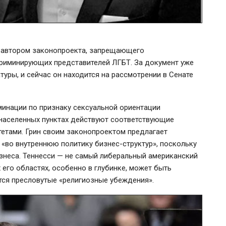
ся автором законопроекта, запрещающего
риминирующих представителей ЛГБТ. За документ уже
туры, и сейчас он находится на рассмотрении в Сенате
инации по признаку сексуальной ориентации
 населенных пунктах действуют соответствующие
етами. Грин своим законопроектом предлагает
я «во внутреннюю политику
бизнес-структур
», поскольку
изнеса. Теннесси — не самый либеральный американский
 его областях, особенно в глубинке, может быть
тся пресловутые «религиозные убеждения».