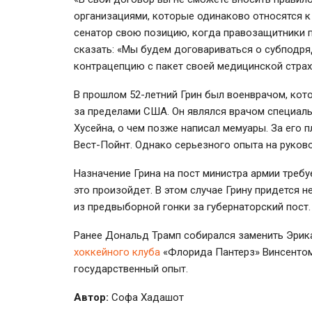
организациями, которые одинаково относятся к
сенатор свою позицию, когда правозащитники п
сказать: «Мы будем договариваться о субподря
контрацепцию с пакет своей медицинской страх
В прошлом
52-летний
Грин был военврачом, кот
за пределами США. Он являлся врачом специаль
Хусейна, о чем позже написал мемуары. За его
Вест-Пойнт
. Однако серьезного опыта на руков
Назначение Грина на пост министра армии требуе
это произойдет. В этом случае Грину придется н
из предвыборной гонки за губернаторский пост.
Ранее Дональд Трамп собирался заменить Эрик
хоккейного клуба
«Флорида Пантерз» Винсентом
государственный опыт.
Автор:
Софа Хадашот