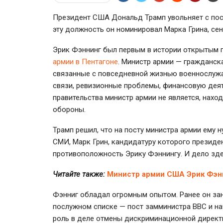
Президент США Дональд Трамп увольняет с пост
эту должность он номинировал Марка Грина, сен
Эрик Фэннинг был первым в истории открытым г
армии в Пентагоне
. Министр армии — гражданск
связанные с повседневной жизнью военнослужа
связи, ревизионные проблемы, финансовую деят
правительства министр армии не является, нахо
обороны.
Трамп решил, что на посту министра армии ему 
СМИ, Марк Грин, кандидатуру которого президен
противоположность Эрику Фэннингу. И дело здес
Читайте также:
Министр армии США Эрик Фэнн
Фэнниг обладал огромным опытом. Ранее он зан
послужном списке — пост замминистра
ВВС
и на
роль в деле отмены дискриминационной директи