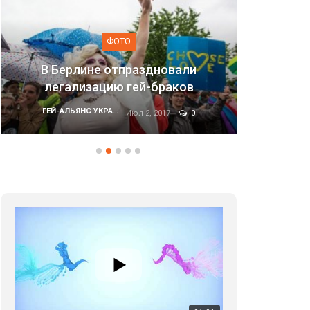
ФОТО
и
Марш равенства в Киеве, 2017
ГЕЙ-АЛЬЯНС УКРАИНА
0
Июн 20, 2017
0
01:01
17 травня IDAHO. Міжнародний день боротьби з гомофобією трансфобією і біфобія.
5/17/2020
В цьому році, пандемія та COVІD-19 не дали нам
можливості провести вуличні акції. Наше відео-
звернення про те, що навіть коли ми у різних
423 Просмотров
•
37 Нравится
•
1 Комментариев
містах та не можемо зустрінеться, ми разом. Ми
закликаємо всіх хто поділяє цінності рівності та
солідарності, приєднатися до нас. Регіональні
підрозділи ГАУ є в 16 областях України.
Разом наш голос лунає гучніше!