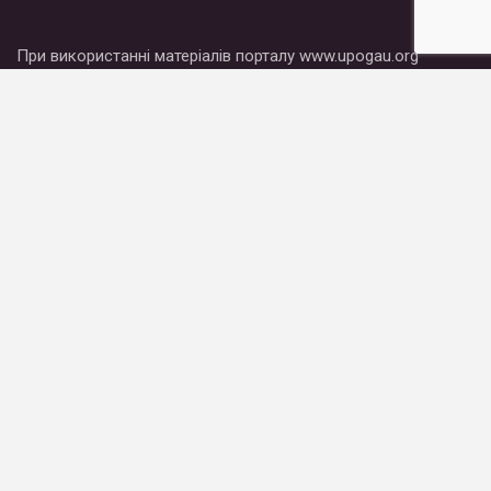
При використанні матеріалів порталу www.upogau.org
посилання на сайт є обов’язковим.
Новости
Публікації
Блоги
Материалы
Что мы делаем
Кто мы