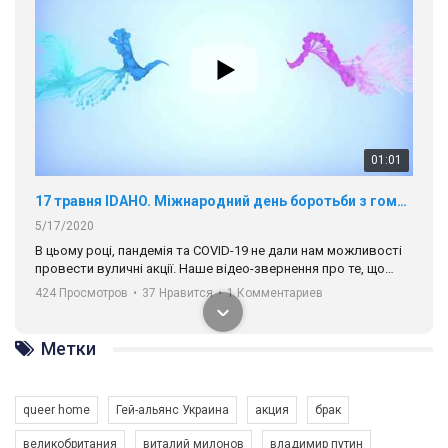
00:58
Зупинимо насильство проти ЛГБТ в Україні! Stop violence against LGBT in Ukraine!
6/30/2017
Емоційний та вражаючий промо-ролік на конкурс PACT, який
представляє програму "Гей-альянс Україна" з протидії
насильству проти ЛГБТ в Україні.
1.9K Просмотров
•
226 Нравится
•
5 Комментариев
Ми просимо вашої підтримки, щоб реалізувати нашу
програму з боротьби з насильством проти ЛГБТ в Україні.
Метки
Якщо ти хочеш підтримати нас - просто натисни "лайк" під
відео.
queer home
Гей-альянс Украина
акция
брак
Team of Gay Alliance Ukraine participates in a competition for the
великобритания
виталий милонов
владимир путин