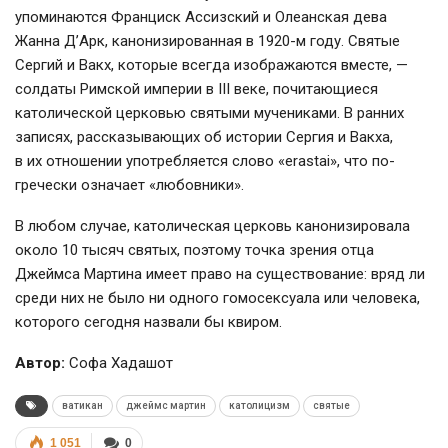
упоминаются Франциск Ассизский и Олеанская дева
Жанна Д’Арк, канонизированная в 1920-м году. Святые
Сергий и Вакх, которые всегда изображаются вместе, —
солдаты Римской империи в III веке, почитающиеся
католической церковью святыми мучениками. В ранних
записях, рассказывающих об истории Сергия и Вакха,
в их отношении употребляется слово «erastai», что по-
гречески означает «любовники».
В любом случае, католическая церковь канонизировала
около 10 тысяч святых, поэтому точка зрения отца
Джеймса Мартина имеет право на существование: вряд ли
среди них не было ни одного гомосексуала или человека,
которого сегодня назвали бы квиром.
Автор:
Софа Хадашот
ватикан
джеймс мартин
католицизм
святые
1 051
0