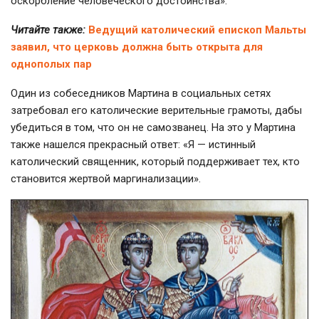
оскорбление человеческого достоинства».
Читайте также:
Ведущий католический епископ Мальты
заявил, что церковь должна быть открыта для
однополых пар
Один из собеседников Мартина в социальных сетях
затребовал его католические верительные грамоты, дабы
убедиться в том, что он не самозванец. На это у Мартина
также нашелся прекрасный ответ: «Я — истинный
католический священник, который поддерживает тех, кто
становится жертвой маргинализации».