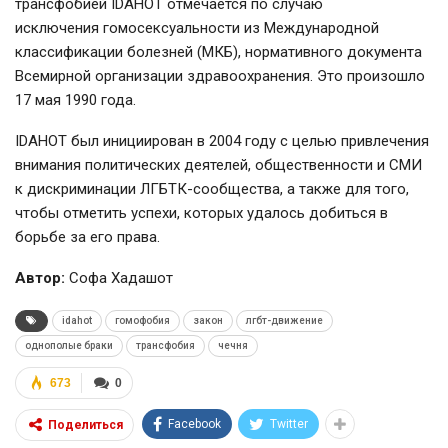
трансфобией IDAHOT отмечается по случаю
исключения гомосексуальности из Международной
классификации болезней (МКБ), нормативного документа
Всемирной организации здравоохранения. Это произошло
17 мая 1990 года.
IDAHOT был инициирован в 2004 году с целью привлечения
внимания политических деятелей, общественности и СМИ
к дискриминации ЛГБТК-сообщества, а также для того,
чтобы отметить успехи, которых удалось добиться в
борьбе за его права.
Автор:
Софа Хадашот
idahot
гомофобия
закон
лгбт-движение
однополые браки
трансфобия
чечня
673
0
Facebook
Twitter
Поделиться