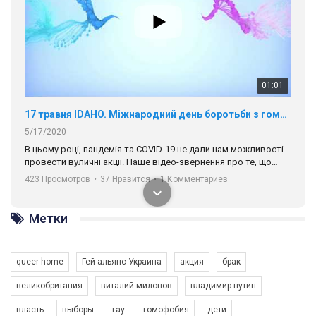
01:01
17 травня IDAHO. Міжнародний день боротьби з гомофобією трансфобією і біфобія.
5/17/2020
В цьому році, пандемія та COVІD-19 не дали нам можливості
провести вуличні акції. Наше відео-звернення про те, що
навіть коли ми у різних містах та не можемо зустрінеться, ми
423 Просмотров
•
37 Нравится
•
1 Комментариев
разом. Ми закликаємо всіх хто поділяє цінності рівності та
солідарності, приєднатися до нас. Регіональні підрозділи
ГАУ є в 16 областях України.
Метки
Разом наш голос лунає гучніше!
queer home
Гей-альянс Украина
акция
брак
великобритания
виталий милонов
владимир путин
власть
выборы
гау
гомофобия
дети