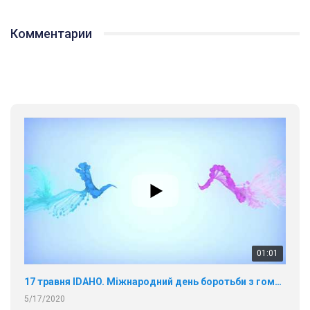
Комментарии
01:01
17 травня IDAHO. Міжнародний день боротьби з гомофобією трансфобією і біфобія.
5/17/2020