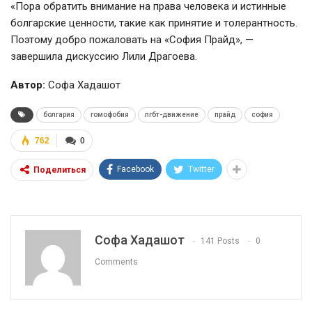
«Пора обратить внимание на права человека и истинные
болгарские ценности, такие как принятие и толерантность.
Поэтому добро пожаловать на «София Прайд», —
завершила дискуссию Лили Драгоева.
Автор:
Софа Хадашот
болгария
гомофобия
лгбт-движение
прайд
софия
762
0
Facebook
Twitter
Поделиться
Софа Хадашот
141 Posts
0
Comments