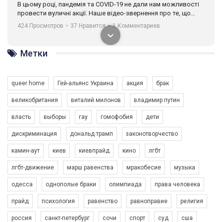
В цьому році, пандемія та COVІD-19 не дали нам можливості
провести вуличні акції. Наше відео-звернення про те, що
навіть коли ми у різних містах та не можемо зустрінеться, ми
424 Просмотров
•
37 Нравится
•
1 Комментариев
разом. Ми закликаємо всіх хто поділяє цінності рівності та
солідарності, приєднатися до нас. Регіональні підрозділи
ГАУ є в 16 областях України.
Метки
Разом наш голос лунає гучніше!
queer home
Гей-альянс Украина
акция
брак
великобритания
виталий милонов
владимир путин
власть
выборы
гау
гомофобия
дети
дискриминация
дональд трамп
законотворчество
камин-аут
киев
киевпрайд
кино
лгбт
00:58
лгбт-движение
марш равенства
мракобесие
музыка
Зупинимо насильство проти ЛГБТ в Україні! Stop violence against LGBT in Ukraine!
одесса
однополые браки
олимпиада
права человека
6/30/2017
Емоційний та вражаючий промо-ролік на конкурс PACT, який
прайд
психология
равенство
равноправие
религия
представляє програму "Гей-альянс Україна" з протидії
насильству проти ЛГБТ в Україні.
россия
санкт-петербург
сочи
спорт
суд
сша
1.9K Просмотров
•
226 Нравится
•
5 Комментариев