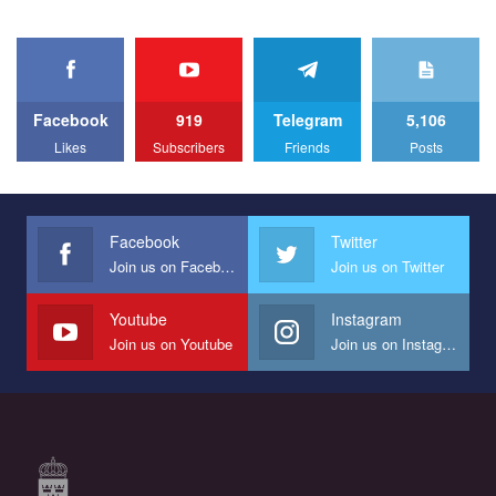
organization. The competition is organized by inetrnational
organization PACT.
We appeal to your support and ask to help us implement our plan
to combat violence against LGBT people in Ukraine.
Facebook
919
Telegram
5,106
All you have to do is to press "Like" below the video.
Likes
Subscribers
Friends
Posts
Эмоционально сильный ролик от команды "Гей-альянс
Украина", который принимает участие в конкурсе
международной организации PACT на лучший ролик,
представляющий программу развития организации.
Facebook
Twitter
Join us on Facebook
Join us on Twitter
Мы просим вас поддержать нас и помочь нам реализовать
наш план по борьбе с насилием и дискриминацией на почве
СОГИ в Украине.
Youtube
Instagram
Join us on Youtube
Join us on Instagram
Все, что вам нужно сделать - это зайти на наш канал YouTube
по этой ссылке и поставить лайк под видео.