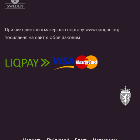
При використанні матеріалів порталу www.upogau.org
посилання на сайт є обов’язковим.