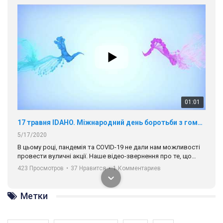
01:01
17 травня IDAHO. Міжнародний день боротьби з гомофобією трансфобією і біфобія.
5/17/2020
В цьому році, пандемія та COVІD-19 не дали нам можливості
провести вуличні акції. Наше відео-звернення про те, що
навіть коли ми у різних містах та не можемо зустрінеться, ми
423 Просмотров
•
37 Нравится
•
1 Комментариев
разом. Ми закликаємо всіх хто поділяє цінності рівності та
солідарності, приєднатися до нас. Регіональні підрозділи
ГАУ є в 16 областях України.
Метки
Разом наш голос лунає гучніше!