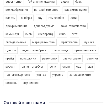
queer home
Гей-альянс Украина
акция
брак
великобритания
виталий милонов
владимир путин
власть
выборы
гау
гомофобия
дети
дискриминация
дональд трамп
законотворчество
камин-аут
киев
киевпрайд
кино
лгбт
00:58
лгбт-движение
марш равенства
мракобесие
музыка
Зупинимо насильство проти ЛГБТ в Україні! Stop violence against LGBT in Ukraine!
одесса
однополые браки
олимпиада
права человека
6/30/2017
Емоційний та вражаючий промо-ролік на конкурс PACT, який
прайд
психология
равенство
равноправие
религия
представляє програму "Гей-альянс Україна" з протидії
насильству проти ЛГБТ в Україні.
россия
санкт-петербург
сочи
спорт
суд
сша
1.9K Просмотров
•
226 Нравится
•
5 Комментариев
Ми просимо вашої підтримки, щоб реалізувати нашу
трансгендерность
уганда
украина
хиллари клинтон
програму з боротьби з насильством проти ЛГБТ в Україні.
церковь
шоу-бизнес
Якщо ти хочеш підтримати нас - просто натисни "лайк" під
відео.
Team of Gay Alliance Ukraine participates in a competition for the
Оставайтесь с нами
best video, representing programme for the development of