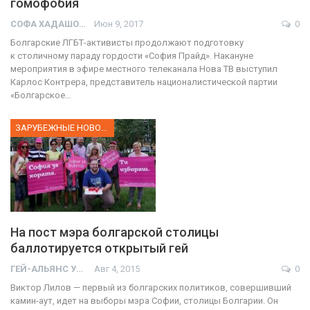
гомофобия
СОФА ХАДАШОТ
Июн 9, 2017
0
Болгарские ЛГБТ-активисты продолжают подготовку
к столичному параду гордости «София Прайд». Накануне
мероприятия в эфире местного телеканала Нова ТВ выступил
Карлос Контрера, представитель националистической партии
«Болгарское…
ЗАРУБЕЖНЫЕ НОВОСТИ
На пост мэра болгарской столицы
баллотируется открытый гей
ГЕЙ-АЛЬЯНС УКРАИНА
Авг 4, 2015
0
Виктор Лилов — первый из болгарских политиков, совершивший
камин-аут, идет на выборы мэра Софии, столицы Болгарии. Он