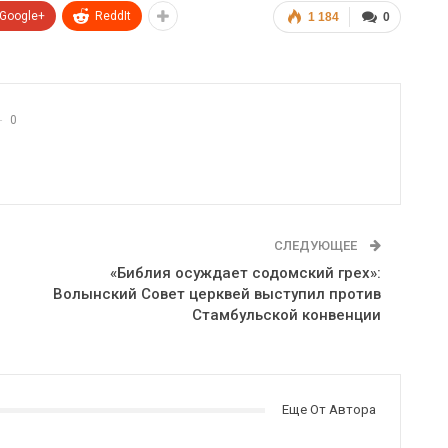
Google+
ReddIt
1 184
0
0
СЛЕДУЮЩЕЕ
«Библия осуждает содомский грех»:
Волынский Совет церквей выступил против
Стамбульской конвенции
Еще От Автора