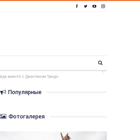
райде вместе с Джастином Трюдо
Популярные
Фотогалерея