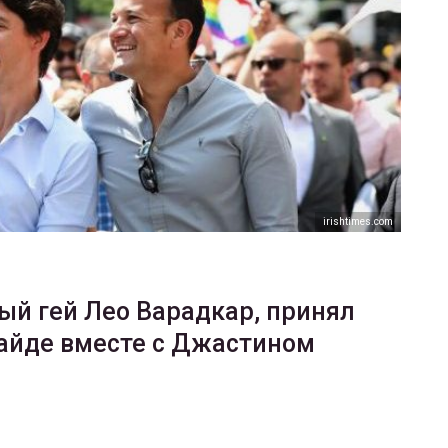
ФОТО
В Берлине отпраздновали
еры
легализацию гей-браков
ГЕЙ-АЛЬЯНС УКРАИНА
Июл 2, 2017
0
irishtimes.com
й гей Лео Варадкар, принял
райде вместе с Джастином