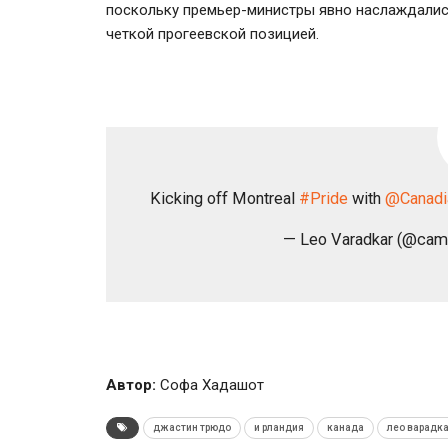
поскольку премьер-министры явно наслаждалис
четкой прогеевской позицией.
Kicking off Montreal
#Pride
with
@Canad
— Leo Varadkar (@cam
Автор:
Софа Хадашот
джастин трюдо
и рландия
канада
лео варадк