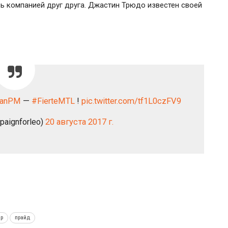
ь компанией друг друга. Джастин Трюдо известен своей
ianPM
—
#FierteMTL
!
pic.twitter.com/tf1L0czFV9
paignforleo)
20 августа 2017 г.
ар
прайд