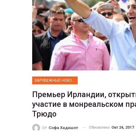
ФОТО
 собрал 200
ников
Военнослужащие-трансгенд
ГЕЙ-АЛЬЯНС УКРАИНА
10, 2017
0
Июл 27, 2017
0
ЗАРУБЕЖНЫЕ НОВОСТИ
Премьер Ирландии, открыты
участие в монреальском п
Трюдо
Обновлено
Окт 24, 2017
От
Софа Хадашот