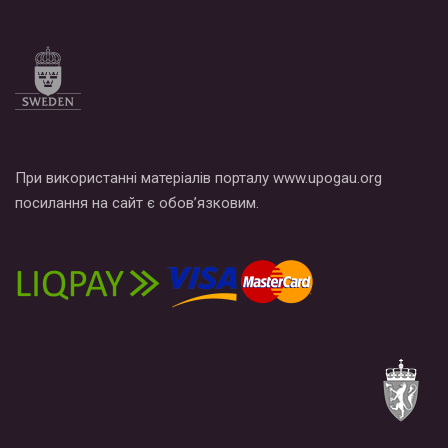
При використанні матеріалів порталу www.upogau.org
посилання на сайт є обов’язковим.