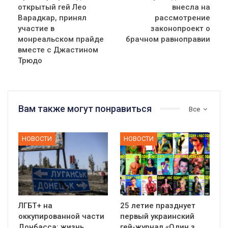
открытый гей Лео
внесла на
Варадкар, принял
рассмотрение
участие в
законопроект о
монреальском прайде
брачном равноправии
вместе с Джастином
Трюдо
Вам также могут понравиться
Все
НОВОСТИ
НОВОСТИ
ЛГБТ+ на
25 летие празднует
01:01
оккупированной части
первый украинский
Донбасса: жизнь,
гей-журнал «Один з
17 травня IDAHO. Міжнародний день боротьби з гомофобією трансфобією і біфобія.