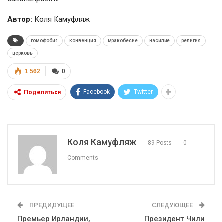
Автор:
Коля Камуфляж
гомофобия
конвенция
мракобесие
насилие
религия
церковь
1 562
0
Facebook
Twitter
Поделиться
Коля Камуфляж
89 Posts
0
Comments
ПРЕДИДУЩЕЕ
СЛЕДУЮЩЕЕ
Премьер Ирландии,
Президент Чили