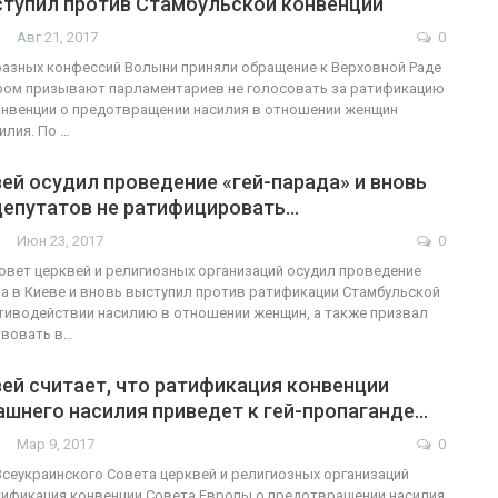
ступил против Стамбульской конвенции
Авг 21, 2017
0
азных конфессий Волыни приняли обращение к Верховной Раде
ором призывают парламентариев не голосовать за ратификацию
ФОТО
200
онвенции о предотвращении насилия в отношении женщин
илия. По …
Военнослужащие-трансгендеры
ей осудил проведение «гей-парада» и вновь
ГЕЙ-АЛЬЯНС УКРАИНА
Июл 27, 2017
0
депутатов не ратифицировать…
Июн 23, 2017
0
овет церквей и религиозных организаций осудил проведение
 в Киеве и вновь выступил против ратификации Стамбульской
тиводействии насилию в отношении женщин, а также призвал
твовать в…
ей считает, что ратификация конвенции
шнего насилия приведет к гей-пропаганде…
Мар 9, 2017
0
сеукраинского Совета церквей и религиозных организаций
тификация конвенции Совета Европы о предотвращении насилия