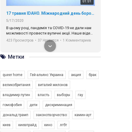
01:01
17 травня IDAHO. Міжнародний день боротьби з гомофобією трансфобією і біфобія.
5/17/2020
В цьому році, пандемія та COVІD-19 не дали нам
можливості провести вуличні акції. Наше відео-
звернення про те, що навіть коли ми у різних
423 Просмотров
•
37 Нравится
•
1 Комментариев
містах та не можемо зустрінеться, ми разом. Ми
закликаємо всіх хто поділяє цінності рівності та
солідарності, приєднатися до нас. Регіональні
Метки
підрозділи ГАУ є в 16 областях України.
Разом наш голос лунає гучніше!
queer home
Гей-альянс Украина
акция
брак
великобритания
виталий милонов
владимир путин
власть
выборы
гау
00:58
гомофобия
дети
дискриминация
дональд трамп
законотворчество
камин-аут
Зупинимо насильство проти ЛГБТ в Україні! Stop violence against LGBT in Ukraine!
6/30/2017
киев
киевпрайд
кино
лгбт
Емоційний та вражаючий промо-ролік на