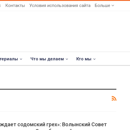
с
Контакты
Условия использования сайта
Больше
териалы
Что мы делаем
Кто мы
уждает содомский грех»: Волынский Совет