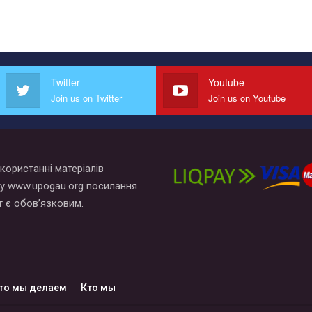
Twitter
Youtube
Join us on Twitter
Join us on Youtube
користанні матеріалів
у www.upogau.org посилання
т є обов’язковим.
то мы делаем
Кто мы