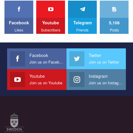
We appeal to your support and ask to help us implement our plan
to combat violence against LGBT people in Ukraine.
Facebook
Youtube
Telegram
5,106
All you have to do is to press "Like" below the video.
Likes
Subscribers
Friends
Posts
Эмоционально сильный ролик от команды "Гей-альянс
Украина", который принимает участие в конкурсе
международной организации PACT на лучший ролик,
представляющий программу развития организации.
Facebook
Twitter
Join us on Facebook
Join us on Twitter
Мы просим вас поддержать нас и помочь нам реализовать
наш план по борьбе с насилием и дискриминацией на почве
СОГИ в Украине.
Youtube
Instagram
Join us on Youtube
Join us on Instagram
Все, что вам нужно сделать - это зайти на наш канал YouTube
по этой ссылке и поставить лайк под видео.