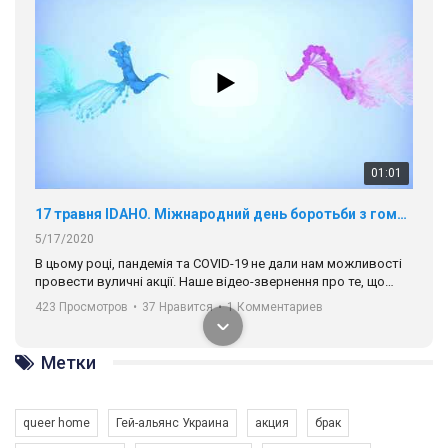
01:01
17 травня IDAHO. Міжнародний день боротьби з гомофобією трансфобією і біфобія.
5/17/2020
В цьому році, пандемія та COVІD-19 не дали нам можливості
провести вуличні акції. Наше відео-звернення про те, що
навіть коли ми у різних містах та не можемо зустрінеться, ми
423 Просмотров
•
37 Нравится
•
1 Комментариев
разом. Ми закликаємо всіх хто поділяє цінності рівності та
солідарності, приєднатися до нас. Регіональні підрозділи
ГАУ є в 16 областях України.
Метки
Разом наш голос лунає гучніше!
queer home
Гей-альянс Украина
акция
брак