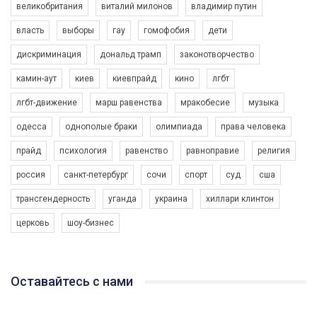
великобритания
виталий милонов
владимир путин
власть
выборы
гау
гомофобия
дети
дискриминация
дональд трамп
законотворчество
камин-аут
киев
киевпрайд
кино
лгбт
00:58
лгбт-движение
марш равенства
мракобесие
музыка
Зупинимо насильство проти ЛГБТ в Україні! Stop violence against LGBT in Ukraine!
одесса
однополые браки
олимпиада
права человека
6/30/2017
Емоційний та вражаючий промо-ролік на конкурс PACT, який
прайд
психология
равенство
равноправие
религия
представляє програму "Гей-альянс Україна" з протидії
насильству проти ЛГБТ в Україні.
россия
санкт-петербург
сочи
спорт
суд
сша
1.9K Просмотров
•
226 Нравится
•
5 Комментариев
Ми просимо вашої підтримки, щоб реалізувати нашу
трансгендерность
уганда
украина
хиллари клинтон
програму з боротьби з насильством проти ЛГБТ в Україні.
церковь
шоу-бизнес
Якщо ти хочеш підтримати нас - просто натисни "лайк" під
відео.
Team of Gay Alliance Ukraine participates in a competition for the
Оставайтесь с нами
best video, representing programme for the development of
organization. The competition is organized by inetrnational
organization PACT.