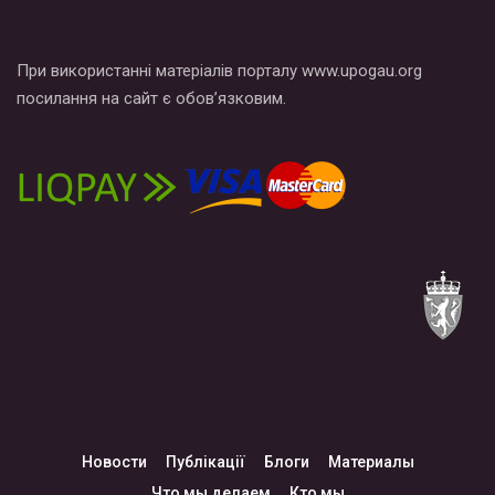
При використанні матеріалів порталу www.upogau.org
посилання на сайт є обов’язковим.
Новости
Публікації
Блоги
Материалы
Что мы делаем
Кто мы