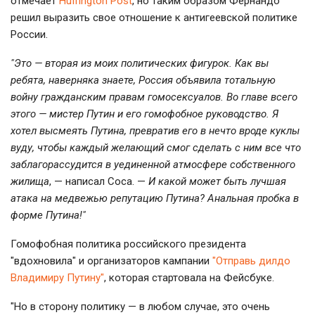
отмечает
Huffington Post
, но таким образом Фернандо
решил выразить свое отношение к антигеевской политике
России.
"Это — вторая из моих политических фигурок. Как вы
ребята, наверняка знаете, Россия объявила тотальную
войну гражданским правам гомосексуалов. Во главе всего
этого — мистер Путин и его гомофобное руководство. Я
хотел высмеять Путина, превратив его в нечто вроде куклы
вуду, чтобы каждый желающий смог сделать с ним все что
заблагорассудится в уединенной атмосфере собственного
жилища
, — написал Соса. —
И какой может быть лучшая
атака на медвежью репутацию Путина? Анальная пробка в
форме Путина!"
Гомофобная политика российского президента
"вдохновила" и организаторов кампании
"Отправь дилдо
Владимиру Путину"
, которая стартовала на Фейсбуке.
"Но в сторону политику — в любом случае, это очень