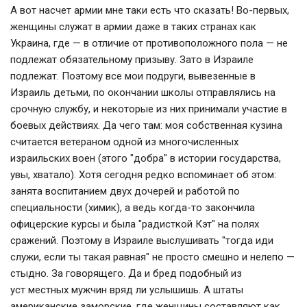
А вот насчет армии мне таки есть что сказать! Во-первых,
женщины служат в армии даже в таких странах как
Украина, где — в отличие от противоположного пола — не
подлежат обязательному призыву. Зато в Израиле
подлежат. Поэтому все мои подруги, вывезенные в
Израиль детьми, по окончании школы отправлялись на
срочную службу, и некоторые из них принимали участие в
боевых действиях. Да чего там: моя собственная кузина
считается ветераном одной из многочисленных
израильских воен (этого "добра" в истории государства,
увы, хватало). Хотя сегодня редко вспоминает об этом:
занята воспитанием двух дочерей и работой по
специальности (химик), а ведь когда-то закончила
офицерские курсы и была "радисткой Кэт" на полях
сражений. Поэтому в Израиле выслушивать "тогда иди
служи, если ты такая равная" не просто смешно и нелепо —
стыдно. За говорящего. Да и бред подобный из
уст местных мужчин вряд ли услышишь. А штаты
американские заморские, где женщины составляют как