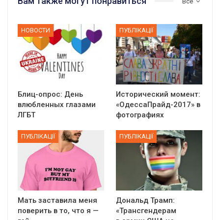
Вам также могут понравиться
Все
НОВОСТИ
ПУБЛІКАЦІЇ
Блиц-опрос: День
Исторический момент:
влюбленных глазами
«ОдессаПрайд-2017» в
ЛГБТ
фотографиях
ПУБЛІКАЦІЇ
ПУБЛІКАЦІЇ
Мать заставила меня
Дональд Трамп:
поверить в то, что я —
«Трансгендерам