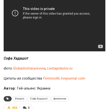
Софа Хадашот
Фото
Globalmilitaryreview
,
Lentaprikolov.ru
Цитаты из сообщества
Feministki.livejournal.com
Автор:
Гей-альянс Украина
8 марта
Софа Хадашот
феминизм
909
0