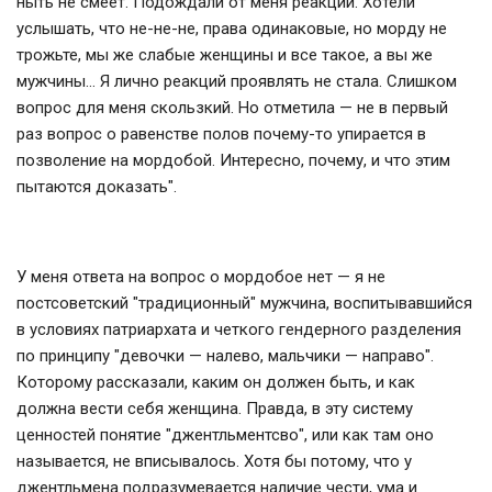
ныть не смеет. Подождали от меня реакции. Хотели
услышать, что не-не-не, права одинаковые, но морду не
трожьте, мы же слабые женщины и все такое, а вы же
мужчины… Я лично реакций проявлять не стала. Слишком
вопрос для меня скользкий. Но отметила — не в первый
раз вопрос о равенстве полов почему-то упирается в
позволение на мордобой. Интересно, почему, и что этим
пытаются доказать".
У меня ответа на вопрос о мордобое нет — я не
постсоветский "традиционный" мужчина, воспитывавшийся
в условиях патриархата и четкого гендерного разделения
по принципу "девочки — налево, мальчики — направо".
Которому рассказали, каким он должен быть, и как
должна вести себя женщина. Правда, в эту систему
ценностей понятие "джентльментсво", или как там оно
называется, не вписывалось. Хотя бы потому, что у
джентльмена подразумевается наличие чести, ума и