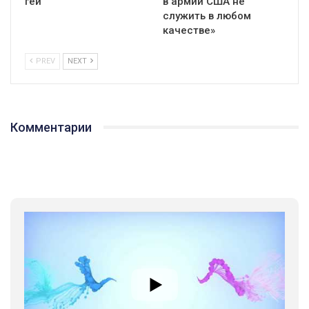
гей
в армии США не
служить в любом
качестве»
PREV
NEXT
Комментарии
01:01
17 травня IDAHO. Міжнародний день боротьби з гомофобією трансфобією і біфобія.
5/17/2020
В цьому році, пандемія та COVІD-19 не дали нам можливості
провести вуличні акції. Наше відео-звернення про те, що
навіть коли ми у різних містах та не можемо зустрінеться, ми
423 Просмотров
•
37 Нравится
•
1 Комментариев
разом. Ми закликаємо всіх хто поділяє цінності рівності та
солідарності, приєднатися до нас. Регіональні підрозділи
ГАУ є в 16 областях України.