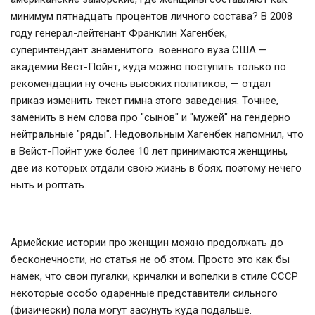
минимум пятнадцать процентов личного состава? В 2008
году генерал-лейтенант Франклин Хагенбек,
суперинтендант знаменитого военного вуза США —
академии Вест-Пойнт, куда можно поступить только по
рекомендации ну очень высоких политиков, — отдал
приказ изменить текст гимна этого заведения. Точнее,
заменить в нем слова про "сынов" и "мужей" на гендерно
нейтральные "ряды". Недовольным Хагенбек напомнил, что
в Вейст-Пойнт уже более 10 лет принимаются женщины,
две из которых отдали свою жизнь в боях, поэтому нечего
ныть и роптать.
Армейские истории про женщин можно продолжать до
бесконечности, но статья не об этом. Просто это как бы
намек, что свои пугалки, кричалки и вопелки в стиле СССР
некоторые особо одаренные представители сильного
(физически) пола могут засунуть куда подальше.