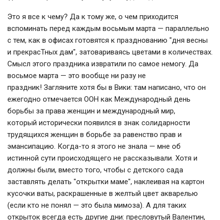
Это я все к чему? Да к тому же, о чем приходится
вспоминать перед каждым восьмым марта — параллельно
с тем, как в офисах готовятся к празднованию "дня весны
и прекрасТных дам", затовариваясь цветами в количествах.
Смысл этого праздника извратили по самое немогу. Да
восьмое марта — это вообще ни разу не
праздник! Загляните хотя бы в Вики: там написано, что он
ежегодно отмечается ООН как Международный день
борьбы за права женщин и международный мир,
который исторически появился в знак солидарности
трудящихся женщин в борьбе за равенство прав и
эмансипацию. Когда-то я этого не знала — мне об
истинной сути происходящего не рассказывали. Хотя и
должны были, вместо того, чтобы с детского сада
заставлять делать "открытки маме", наклеивая на картон
кусочки ваты, раскрашенные в желтый цвет акварелью
(если кто не понял — это была мимоза). А для таких
открыток всегда есть другие дни: пресловутый Валентин,