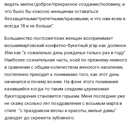
видеть милое/доброе/прекрасное создание/половину, и
что было бы классно женщинам оставаться
беззащитными/трепетными/красивыми, и что нам всем и
всегда 18 и не больше".
Большинство постсоветских женщин воспринимает
восьмимартовский конфетно-букетный угар как должное.
Или как "к сожаленью день рожденья только раз в году".
Наиболее сознательная часть, коей по-прежнему немного
в сравнении с общим количеством женского населения,
постепенно приходит к пониманию того, как этот день
начинался и почему возник. На фоне этого понимания
казавшийся когда-то таким сладким церемониал
букетодарения становится горьким. Меня последние уже
не скажу сколько лет поздравления с восьмым марта в
стиле "с праздником весны и красоты, милые дамы"
доводят до скрежета зубовного.