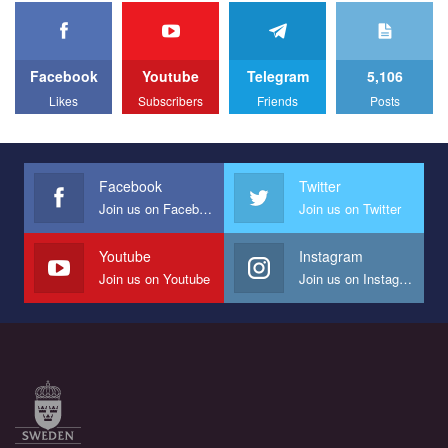
We appeal to your support and ask to help us implement our plan
to combat violence against LGBT people in Ukraine.
Facebook
Youtube
Telegram
5,106
All you have to do is to press "Like" below the video.
Likes
Subscribers
Friends
Posts
Эмоционально сильный ролик от команды "Гей-альянс
Украина", который принимает участие в конкурсе
международной организации PACT на лучший ролик,
представляющий программу развития организации.
Facebook
Twitter
Join us on Facebook
Join us on Twitter
Мы просим вас поддержать нас и помочь нам реализовать
наш план по борьбе с насилием и дискриминацией на почве
СОГИ в Украине.
Youtube
Instagram
Join us on Youtube
Join us on Instagram
Все, что вам нужно сделать - это зайти на наш канал YouTube
по этой ссылке и поставить лайк под видео.