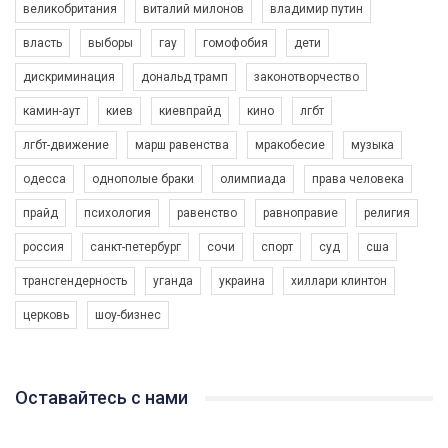
великобритания
виталий милонов
владимир путин
власть
выборы
гау
гомофобия
дети
дискриминация
дональд трамп
законотворчество
камин-аут
киев
киевпрайд
кино
лгбт
00:58
лгбт-движение
марш равенства
мракобесие
музыка
Зупинимо насильство проти ЛГБТ в Україні! Stop violence against LGBT in Ukraine!
одесса
однополые браки
олимпиада
права человека
6/30/2017
Емоційний та вражаючий промо-ролік на конкурс PACT, який
прайд
психология
равенство
равноправие
религия
представляє програму "Гей-альянс Україна" з протидії
насильству проти ЛГБТ в Україні.
россия
санкт-петербург
сочи
спорт
суд
сша
1.9K Просмотров
•
226 Нравится
•
5 Комментариев
Ми просимо вашої підтримки, щоб реалізувати нашу
трансгендерность
уганда
украина
хиллари клинтон
програму з боротьби з насильством проти ЛГБТ в Україні.
церковь
шоу-бизнес
Якщо ти хочеш підтримати нас - просто натисни "лайк" під
відео.
Team of Gay Alliance Ukraine participates in a competition for the
Оставайтесь с нами
best video, representing programme for the development of
organization. The competition is organized by inetrnational
organization PACT.