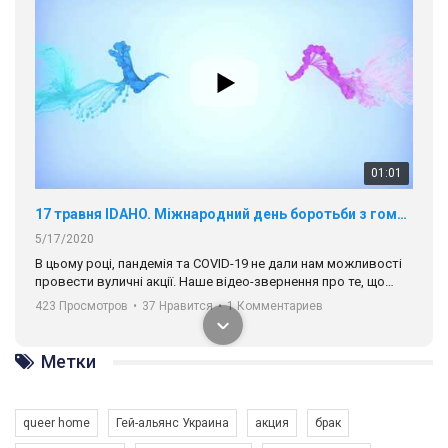
01:01
17 травня IDAHO. Міжнародний день боротьби з гомофобією трансфобією і біфобія.
5/17/2020
В цьому році, пандемія та COVІD-19 не дали нам можливості
провести вуличні акції. Наше відео-звернення про те, що
навіть коли ми у різних містах та не можемо зустрінеться, ми
423 Просмотров
•
37 Нравится
•
1 Комментариев
разом. Ми закликаємо всіх хто поділяє цінності рівності та
солідарності, приєднатися до нас. Регіональні підрозділи
ГАУ є в 16 областях України.
Метки
Разом наш голос лунає гучніше!
queer home
Гей-альянс Украина
акция
брак