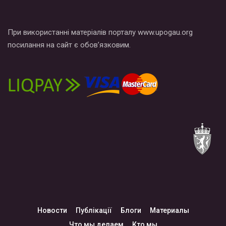
При використанні матеріалів порталу www.upogau.org
посилання на сайт є обов’язковим.
Новости
Публікації
Блоги
Материалы
Что мы делаем
Кто мы