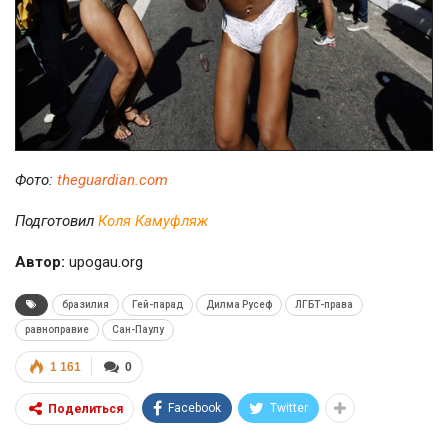
Фото:
theguardian.com
Подготовил
Коля Камуфляж
Автор:
upogau.org
бразилия
Гей-парад
Дилма Русеф
ЛГБТ-права
равноправие
Сан-Паулу
1 161
0
Facebook
Twitter
Поделиться