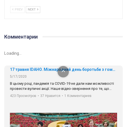
PREV
NEXT
01:01
17 травня IDAHO. Міжнародний день боротьби з гомофобією трансфобією і біфобія.
5/17/2020
Комментарии
В цьому році, пандемія та COVІD-19 не дали нам можливості
провести вуличні акції. Наше відео-звернення про те, що
навіть коли ми у різних містах та не можемо зустрінеться, ми
Loading...
423 Просмотров
•
37 Нравится
•
1 Комментариев
разом. Ми закликаємо всіх хто поділяє цінності рівності та
солідарності, приєднатися до нас. Регіональні підрозділи
ГАУ є в 16 областях України.
Разом наш голос лунає гучніше!
00:58