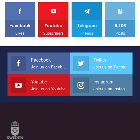
проходили з 23 по 26 липня на базі ком’юніті-центру для
ЛГБТ спільнот міста “QueerHome Kryvbas”. Учасники прайд
Все, что вам нужно сделать - это зайти на наш канал YouTube
днів не лише відвідали інформаційні та дискусійні заходи, а й
по этой ссылке и поставить лайк под видео.
провели Веселково-велосипедний марафон, мандруючи з
прапором по місту.
Facebook
Youtube
Telegram
5,106
Likes
Subscribers
Friends
Posts
Facebook
Twitter
Join us on Facebook
Join us on Twitter
Youtube
Instagram
Join us on Youtube
Join us on Instagram