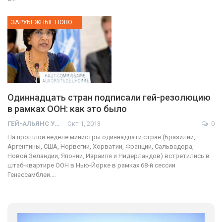
ЗАРУБЕЖНЫЕ НОВОСТИ
Одиннадцать стран подписали гей-резолюцию
в рамках ООН: как это было
ГЕЙ-АЛЬЯНС УКРАИНА
Окт 1, 2013
0
На прошлой неделе министры одиннадцати стран (Бразилии,
Аргентины, США, Норвегии, Хорватии, Франции, Сальвадора,
Новой Зеландии, Японии, Израиля и Нидерландов) встретились в
штаб-квартире ООН в Нью-Йорке в рамках 68-й сессии
Генассамблеи.…
01:01
17 травня IDAHO. Міжнародний день боротьби з гомофобією трансфобією і біфобія.
5/17/2020