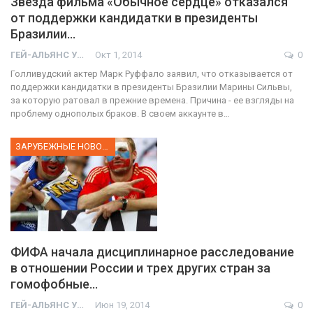
Звезда фильма «Обычное сердце» отказался
от поддержки кандидатки в президенты
Бразилии…
ГЕЙ-АЛЬЯНС УКРАИНА
Окт 1, 2014
0
Голливудский актер Марк Руффало заявил, что отказывается от
поддержки кандидатки в президенты Бразилии Марины Сильвы,
за которую ратовал в прежние времена. Причина - ее взгляды на
проблему однополых браков. В своем аккаунте в…
ЗАРУБЕЖНЫЕ НОВОСТИ
ФИФА начала дисциплинарное расследование
в отношении России и трех других стран за
гомофобные…
ГЕЙ-АЛЬЯНС УКРАИНА
Июн 19, 2014
0