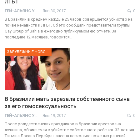
ЛГБТ
ГЕЙ-АЛЬЯНС УКРАИНА
Янв 30, 2017
0
В Бразилии в среднем каждые 25 часов совершается убийство на
почве ненависти к ЛГБТ. Об это сообщили представители группы
Gay Group of Bahia в ежегодно публикуемом ею отчете. За
последние 12 месяцев, говорится…
ЗАРУБЕЖНЫЕ НОВОСТИ
В Бразилии мать зарезала собственного сына
за его гомосексуальность
ГЕЙ-АЛЬЯНС УКРАИНА
Янв 19, 2017
0
После рождественских праздников в Бразилии арестована
женщина, обвиняемая в убийстве собственного ребенка. 32-летняя
Татьяна Лосано Перейра нанесла несколько ножевых ранений