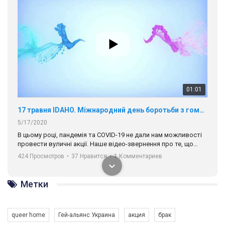
В цьому році, пандемія та COVІD-19 не дали нам можливості
провести вуличні акції. Наше відео-звернення про те, що
навіть коли ми у різних містах та не можемо зустрінеться, ми
424 Просмотров
•
37 Нравится
•
1 Комментариев
разом. Ми закликаємо всіх хто поділяє цінності рівності та
солідарності, приєднатися до нас. Регіональні підрозділи
ГАУ є в 16 областях України.
Разом наш голос лунає гучніше!
00:58
Зупинимо насильство проти ЛГБТ в Україні! Stop violence against LGBT in Ukraine!
Метки
6/30/2017
Емоційний та вражаючий промо-ролік на конкурс PACT, який
представляє програму "Гей-альянс Україна" з протидії
queer home
Гей-альянс Украина
акция
брак
насильству проти ЛГБТ в Україні.
1.9K Просмотров
•
226 Нравится
•
5 Комментариев