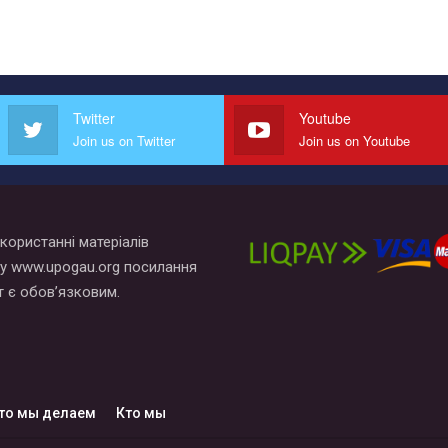
Twitter
Youtube
Join us on Twitter
Join us on Youtube
користанні матеріалів
у www.upogau.org посилання
т є обов’язковим.
то мы делаем
Кто мы