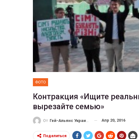
ФОТО
Прайд в Тель-Авиве собрал 
тысяч участников
ГЕЙ-АЛЬЯНС УКРАИНА
Июн 10, 2017
0
ФОТО
Контракция «Ищите реальн
вырезайте семью»
Апр 20, 2016
От
Гей-Альянс Украина
Поделиться