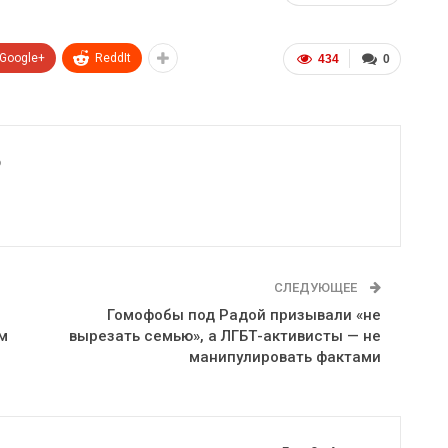
Google+
ReddIt
434
0
6
СЛЕДУЮЩЕЕ
Гомофобы под Радой призывали «не
м
вырезать семью», а ЛГБТ-активисты — не
манипулировать фактами