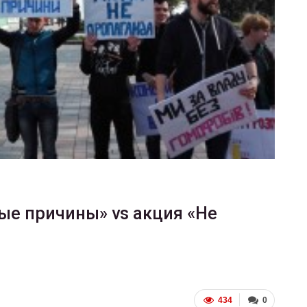
ФОТО
200
Военнослужащие-трансгендеры
ГЕЙ-АЛЬЯНС УКРАИНА
Июл 27, 2017
0
ые причины» vs акция «Не
434
0