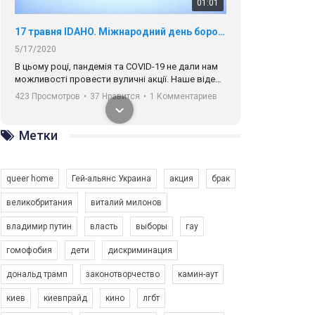
01:01
17 травня IDAHO. Міжнародний день боротьби з гомофобією трансфобією і біфобія.
5/17/2020
В цьому році, пандемія та COVІD-19 не дали нам
можливості провести вуличні акції. Наше відео-
звернення про те, що навіть коли ми у різних
423 Просмотров
•
37 Нравится
•
1 Комментариев
містах та не можемо зустрінеться, ми разом. Ми
закликаємо всіх хто поділяє цінності рівності та
солідарності, приєднатися до нас. Регіональні
Метки
підрозділи ГАУ є в 16 областях України.
Разом наш голос лунає гучніше!
queer home
Гей-альянс Украина
акция
брак
великобритания
виталий милонов
владимир путин
власть
выборы
гау
00:58
гомофобия
дети
дискриминация
дональд трамп
законотворчество
камин-аут
Зупинимо насильство проти ЛГБТ в Україні! Stop violence against LGBT in Ukraine!
6/30/2017
киев
киевпрайд
кино
лгбт
Емоційний та вражаючий промо-ролік на