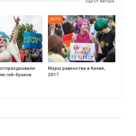
Еще От Автора
ФОТО
 отпраздновали
Марш равенства в Киеве,
ию гей-браков
2017