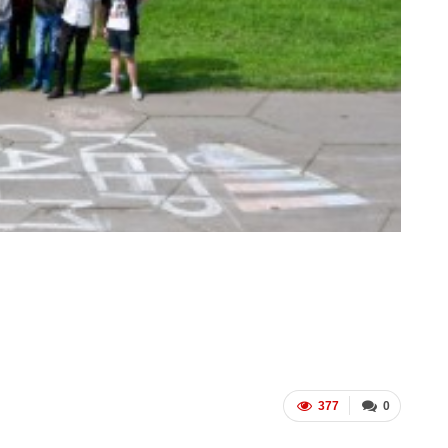
ФОТО
200
Военнослужащие-трансгендеры
ГЕЙ-АЛЬЯНС УКРАИНА
Июл 27, 2017
0
и
377
0