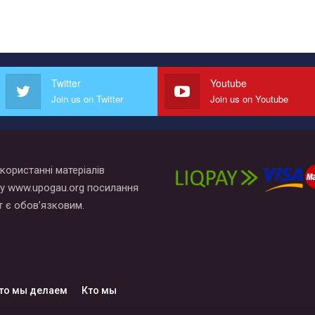
Twitter
Youtube
Join us on Twitter
Join us on Youtube
користанні матеріалів
у www.upogau.org посилання
т є обов’язковим.
то мы делаем
Кто мы