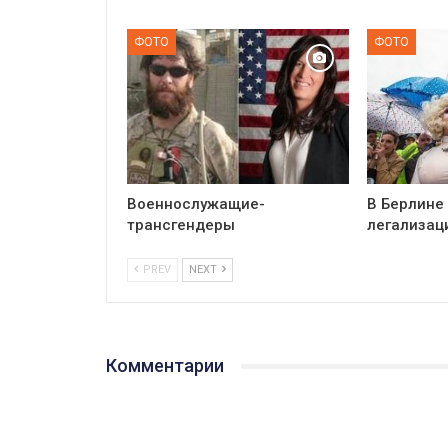
ФОТО
ФОТО
Военнослужащие-
В Берлине
трансгендеры
легализац
PREV
NEXT
Комментарии