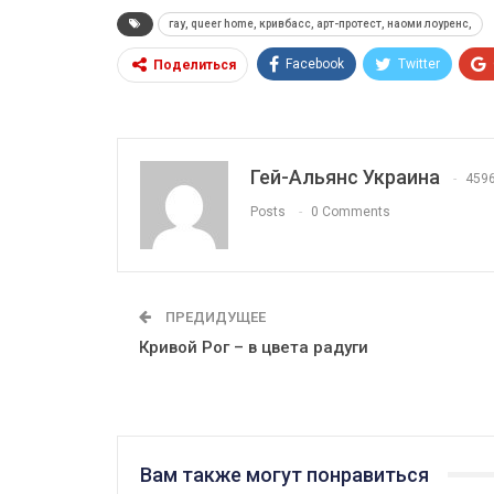
гау, queer home, кривбасс, арт-протест, наоми лоуренс,
Facebook
Twitter
Поделиться
Гей-Альянс Украина
459
Posts
0 Comments
ПРЕДИДУЩЕЕ
Кривой Рог – в цвета радуги
Вам также могут понравиться