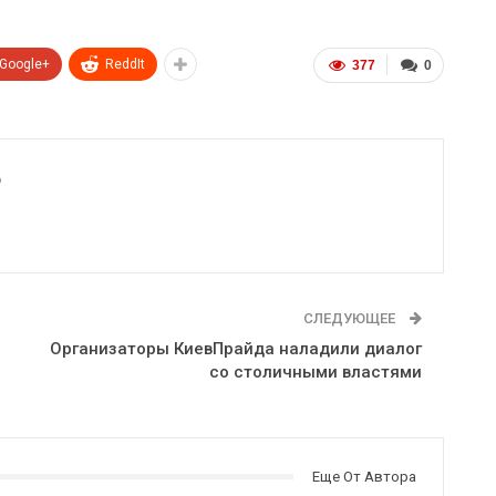
Google+
ReddIt
377
0
6
СЛЕДУЮЩЕЕ
Организаторы КиевПрайда наладили диалог
со столичными властями
Еще От Автора