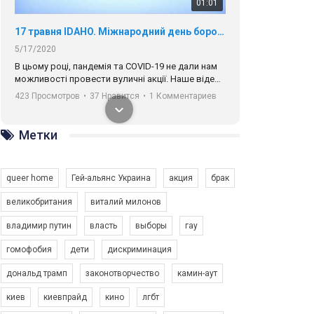
01:01
17 травня IDAHO. Міжнародний день боротьби з гомофобією трансфобією і біфобія.
5/17/2020
В цьому році, пандемія та COVІD-19 не дали нам
можливості провести вуличні акції. Наше відео-
звернення про те, що навіть коли ми у різних
423 Просмотров
•
37 Нравится
•
1 Комментариев
містах та не можемо зустрінеться, ми разом. Ми
закликаємо всіх хто поділяє цінності рівності та
солідарності, приєднатися до нас. Регіональні
Метки
підрозділи ГАУ є в 16 областях України.
Разом наш голос лунає гучніше!
queer home
Гей-альянс Украина
акция
брак
великобритания
виталий милонов
владимир путин
власть
выборы
гау
00:58
гомофобия
дети
дискриминация
дональд трамп
законотворчество
камин-аут
Зупинимо насильство проти ЛГБТ в Україні! Stop violence against LGBT in Ukraine!
6/30/2017
киев
киевпрайд
кино
лгбт
Емоційний та вражаючий промо-ролік на