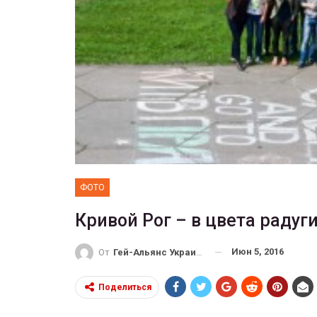
ФОТО
Прайд в Тель-Авиве собрал 
тысяч участников
ГЕЙ-АЛЬЯНС УКРАИНА
Июн 10, 2017
0
ФОТО
Кривой Рог – в цвета радуг
Июн 5, 2016
От
Гей-Альянс Украина
Поделиться