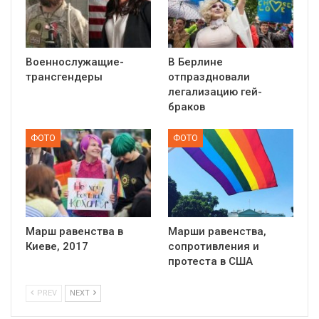
Военнослужащие-
В Берлине
трансгендеры
отпраздновали
легализацию гей-
браков
ФОТО
ФОТО
Марш равенства в
Марши равенства,
Киеве, 2017
сопротивления и
протеста в США
PREV
NEXT