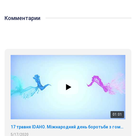
Комментарии
01:01
17 травня IDAHO. Міжнародний день боротьби з гомофобією трансфобією і біфобія.
5/17/2020