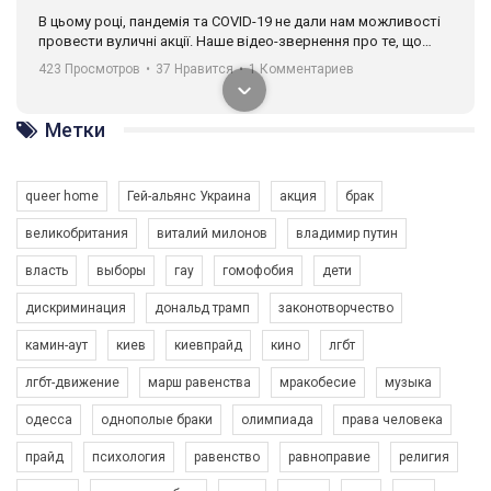
В цьому році, пандемія та COVІD-19 не дали нам можливості
провести вуличні акції. Наше відео-звернення про те, що
навіть коли ми у різних містах та не можемо зустрінеться, ми
423 Просмотров
•
37 Нравится
•
1 Комментариев
разом. Ми закликаємо всіх хто поділяє цінності рівності та
солідарності, приєднатися до нас. Регіональні підрозділи
ГАУ є в 16 областях України.
Метки
Разом наш голос лунає гучніше!
queer home
Гей-альянс Украина
акция
брак
великобритания
виталий милонов
владимир путин
власть
выборы
гау
гомофобия
дети
дискриминация
дональд трамп
законотворчество
камин-аут
киев
киевпрайд
кино
лгбт
00:58
лгбт-движение
марш равенства
мракобесие
музыка
Зупинимо насильство проти ЛГБТ в Україні! Stop violence against LGBT in Ukraine!
одесса
однополые браки
олимпиада
права человека
6/30/2017
Емоційний та вражаючий промо-ролік на конкурс PACT, який
прайд
психология
равенство
равноправие
религия
представляє програму "Гей-альянс Україна" з протидії
насильству проти ЛГБТ в Україні.