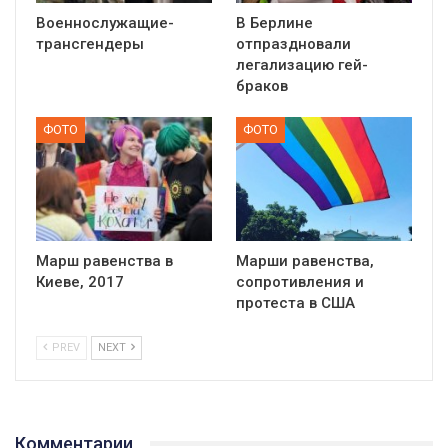
Военнослужащие-
В Берлине
трансгендеры
отпраздновали
легализацию гей-
браков
ФОТО
ФОТО
Марш равенства в
Марши равенства,
Киеве, 2017
сопротивления и
протеста в США
PREV
NEXT
01:01
17 травня IDAHO. Міжнародний день боротьби з гомофобією трансфобією і біфобія.
5/17/2020
Комментарии