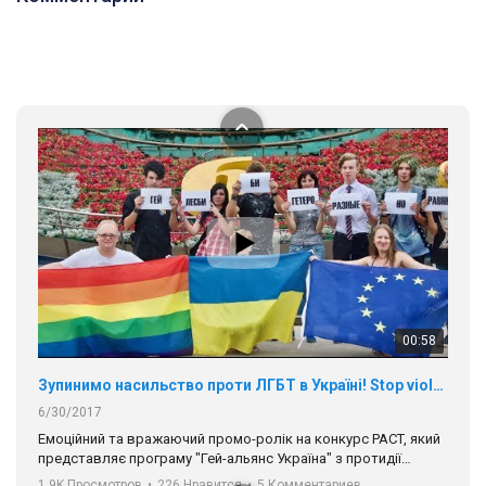
В цьому році, пандемія та COVІD-19 не дали нам можливості
провести вуличні акції. Наше відео-звернення про те, що
навіть коли ми у різних містах та не можемо зустрінеться, ми
423 Просмотров
•
37 Нравится
•
1 Комментариев
разом. Ми закликаємо всіх хто поділяє цінності рівності та
солідарності, приєднатися до нас. Регіональні підрозділи
ГАУ є в 16 областях України.
Разом наш голос лунає гучніше!
00:58
Зупинимо насильство проти ЛГБТ в Україні! Stop violence against LGBT in Ukraine!
6/30/2017
Емоційний та вражаючий промо-ролік на конкурс PACT, який
представляє програму "Гей-альянс Україна" з протидії
насильству проти ЛГБТ в Україні.
1.9K Просмотров
•
226 Нравится
•
5 Комментариев