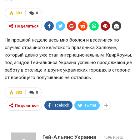
683
0
Поделиться
На прошлой неделе весь мир боялся и веселился по
случаю страшного кельтского праздника Хэллоуин,
который давно уже стал интернациональным. КвирХоумы,
под эгидой Гей-альянса Украина успешно продолжающие
работу в столице и других украинских городах, в стороне
от всеобщего попугивания не остались.
683
0
Facebook
Twitter
Поделиться
Гей-Альянс Украина
4596 Posts