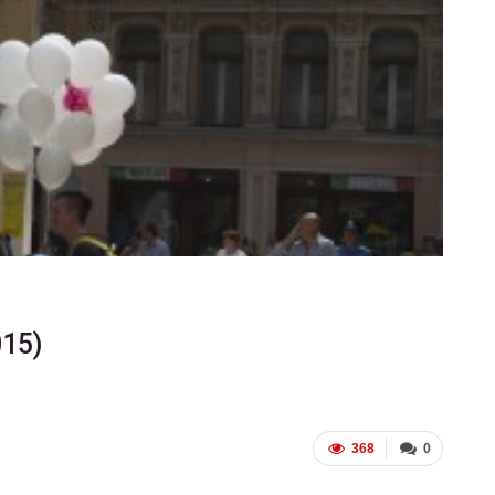
ФОТО
В Берлине отпраздновали
еры
легализацию гей-браков
ГЕЙ-АЛЬЯНС УКРАИНА
Июл 2, 2017
0
15)
368
0