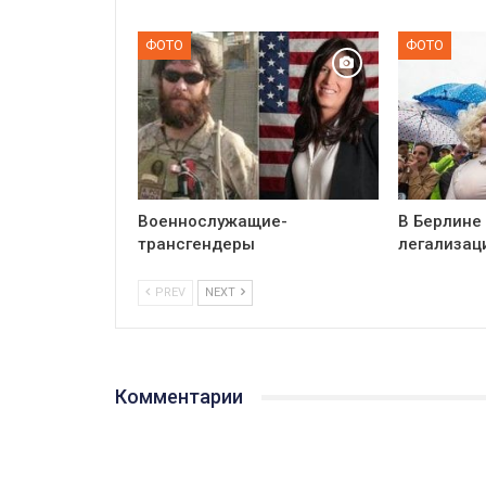
ФОТО
ФОТО
Военнослужащие-
В Берлине
трансгендеры
легализац
PREV
NEXT
Комментарии