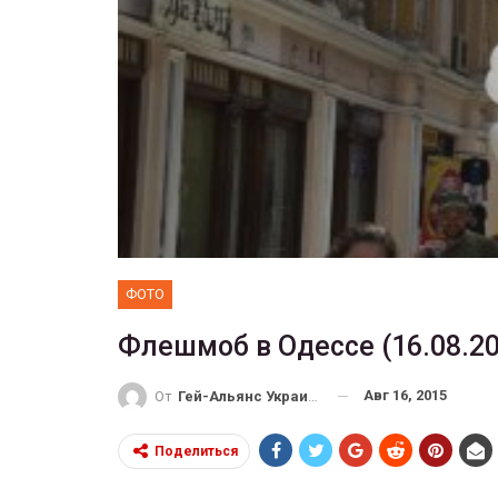
ФОТО
 собрал 200
ников
Военнослужащие-трансгенд
ГЕЙ-АЛЬЯНС УКРАИНА
10, 2017
0
Июл 27, 2017
0
ФОТО
Флешмоб в Одессе (16.08.20
Авг 16, 2015
От
Гей-Альянс Украина
Поделиться