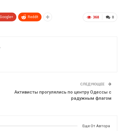
Google+
ReddIt
368
0
6
СЛЕДУЮЩЕЕ
Активисты прогулялись по центру Одессы с
радужным флагом
Еще От Автора