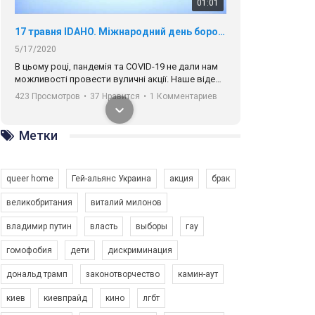
01:01
17 травня IDAHO. Міжнародний день боротьби з гомофобією трансфобією і біфобія.
5/17/2020
В цьому році, пандемія та COVІD-19 не дали нам
можливості провести вуличні акції. Наше відео-
звернення про те, що навіть коли ми у різних
423 Просмотров
•
37 Нравится
•
1 Комментариев
містах та не можемо зустрінеться, ми разом. Ми
закликаємо всіх хто поділяє цінності рівності та
солідарності, приєднатися до нас. Регіональні
Метки
підрозділи ГАУ є в 16 областях України.
Разом наш голос лунає гучніше!
queer home
Гей-альянс Украина
акция
брак
великобритания
виталий милонов
владимир путин
власть
выборы
гау
00:58
гомофобия
дети
дискриминация
дональд трамп
законотворчество
камин-аут
Зупинимо насильство проти ЛГБТ в Україні! Stop violence against LGBT in Ukraine!
6/30/2017
киев
киевпрайд
кино
лгбт
Емоційний та вражаючий промо-ролік на