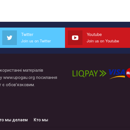
Twitter
Youtube
Join us on Twitter
Join us on Youtube
користанні матеріалів
у www.upogau.org посилання
т є обов’язковим.
то мы делаем
Кто мы