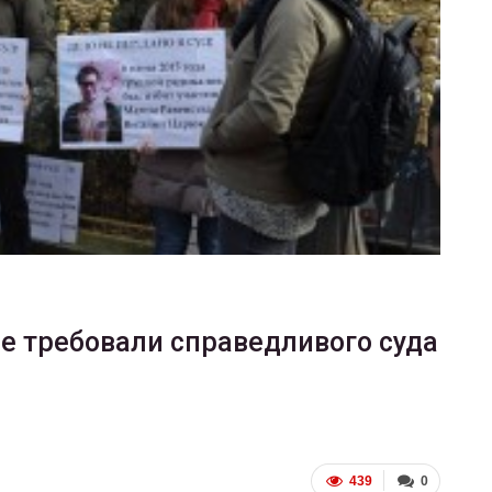
ФОТО
В Берлине отпраздновали
еры
легализацию гей-браков
ГЕЙ-АЛЬЯНС УКРАИНА
0
Июл 2, 2017
0
ье требовали справедливого суда
439
0