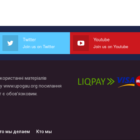
Twitter
Youtube
Join us on Twitter
Join us on Youtube
користанні матеріалів
у www.upogau.org посилання
т є обов’язковим.
то мы делаем
Кто мы