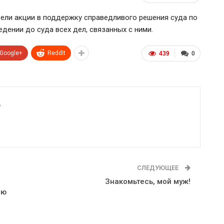
вели акции в поддержку справедливого решения суда по
дении до суда всех дел, связанных с ними.
Google+
ReddIt
439
0
6
СЛЕДУЮЩЕЕ
Знакомьтесь, мой муж!
ию