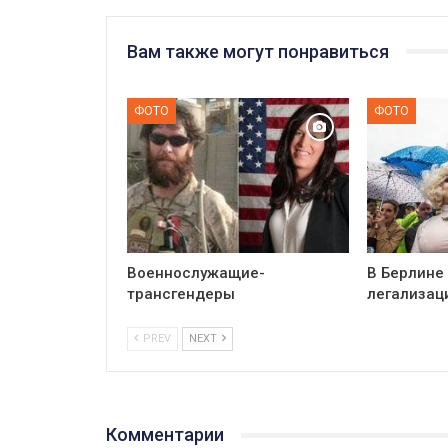
Вам также могут понравиться
ФОТО
ФОТО
Военнослужащие-
В Берлине
трансгендеры
легализац
PREV
NEXT
Комментарии