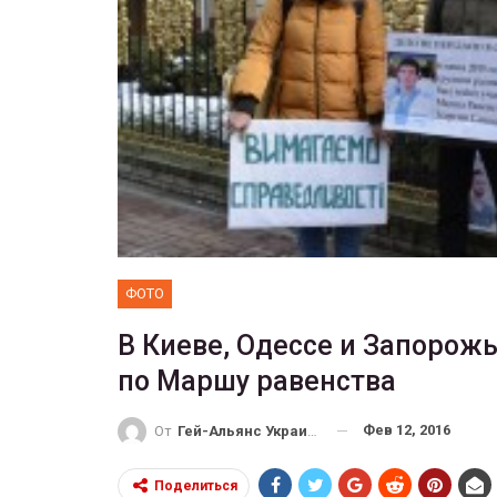
ФОТО
е собрал 200
ников
Военнослужащие-трансгенд
ГЕЙ-АЛЬЯНС УКРАИНА
10, 2017
0
Июл 27, 2017
ФОТО
В Киеве, Одессе и Запорож
по Маршу равенства
Фев 12, 2016
От
Гей-Альянс Украина
Поделиться