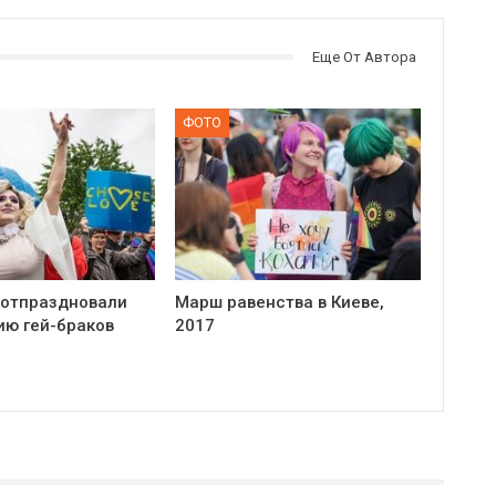
Еще От Автора
ФОТО
 отпраздновали
Марш равенства в Киеве,
ию гей-браков
2017