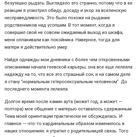
безутешно рыдать. Выглядело это странно, потому что в ее
реакции я усмотрел обиду, досаду и укор за вселенскую
несправедливость. Это было похоже на рыдание
родственников над усопшим. В тот момент, когда я
совершил свой не совсем ожидаемый выход из шкафа,
меня оплакивали как покойника. Наверное, тогда для
матери я действительно умер.
Найдя однажды мои дневники с более чем откровенными
описаниями начала геевской карьеры, она все еще лелеяла
надежду на то, что все это страшный сон, и на самом деле
я стану "нормальным гетеросексуальным человеком". До
последнего момента лелеяла.
Долгое время после камин аута (может год, а может —
полтора) мое общение с матерью оставалось сдержанным.
Тема моей ориентации практически не обсуждалась. И
главное — что-то кардинальным образом изменилось в
наших отношениях: я утратил с родительницей связь. Того