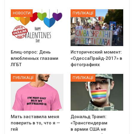
НОВОСТИ
ПУБЛІКАЦІЇ
Блиц-опрос: День
Исторический момент:
влюбленных глазами
«ОдессаПрайд-2017» в
ЛГБТ
фотографиях
ПУБЛІКАЦІЇ
ПУБЛІКАЦІЇ
Мать заставила меня
Дональд Трамп:
поверить в то, что я —
«Трансгендерам
гей
в армии США не