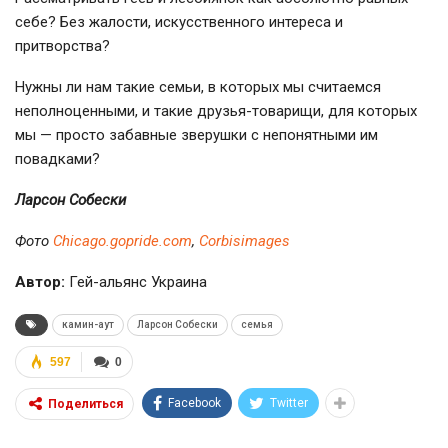
себе? Без жалости, искусственного интереса и
притворства?
Нужны ли нам такие семьи, в которых мы считаемся
неполноценными, и такие друзья-товарищи, для которых
мы — просто забавные зверушки с непонятными им
повадками?
Ларсон Собески
Фото
Сhicago.gopride.com
,
Сorbisimages
Автор:
Гей-альянс Украина
камин-аут
Ларсон Собески
семья
597
0
Facebook
Twitter
Поделиться