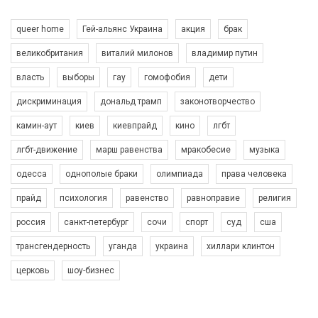
queer home
Гей-альянс Украина
акция
брак
великобритания
виталий милонов
владимир путин
власть
выборы
гау
гомофобия
дети
дискриминация
дональд трамп
законотворчество
камин-аут
киев
киевпрайд
кино
лгбт
00:58
лгбт-движение
марш равенства
мракобесие
музыка
Зупинимо насильство проти ЛГБТ в Україні! Stop violence against LGBT in Ukraine!
одесса
однополые браки
олимпиада
права человека
6/30/2017
Емоційний та вражаючий промо-ролік на конкурс PACT, який
прайд
психология
равенство
равноправие
религия
представляє програму "Гей-альянс Україна" з протидії
насильству проти ЛГБТ в Україні.
россия
санкт-петербург
сочи
спорт
суд
сша
1.9K Просмотров
•
226 Нравится
•
5 Комментариев
Ми просимо вашої підтримки, щоб реалізувати нашу
трансгендерность
уганда
украина
хиллари клинтон
програму з боротьби з насильством проти ЛГБТ в Україні.
церковь
шоу-бизнес
Якщо ти хочеш підтримати нас - просто натисни "лайк" під
відео.