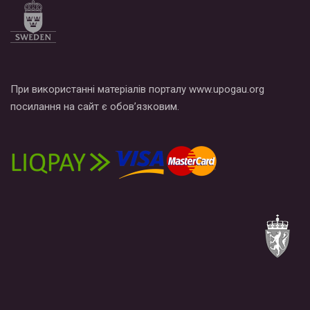
При використанні матеріалів порталу www.upogau.org
посилання на сайт є обов’язковим.