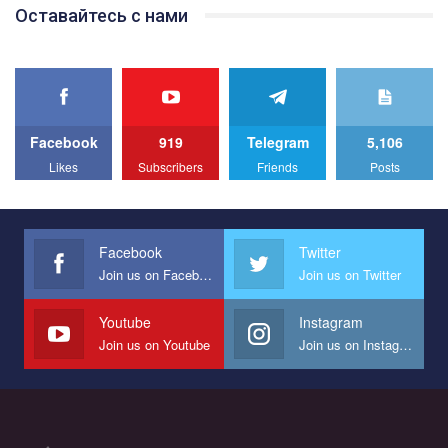
Team of Gay Alliance Ukraine participates in a competition for the
Оставайтесь с нами
best video, representing programme for the development of
organization. The competition is organized by inetrnational
organization PACT.
We appeal to your support and ask to help us implement our plan
to combat violence against LGBT people in Ukraine.
Facebook
919
Telegram
5,106
All you have to do is to press "Like" below the video.
Likes
Subscribers
Friends
Posts
Эмоционально сильный ролик от команды "Гей-альянс
Украина", который принимает участие в конкурсе
международной организации PACT на лучший ролик,
представляющий программу развития организации.
Facebook
Twitter
Join us on Facebook
Join us on Twitter
Мы просим вас поддержать нас и помочь нам реализовать
наш план по борьбе с насилием и дискриминацией на почве
СОГИ в Украине.
Youtube
Instagram
Join us on Youtube
Join us on Instagram
Все, что вам нужно сделать - это зайти на наш канал YouTube
по этой ссылке и поставить лайк под видео.