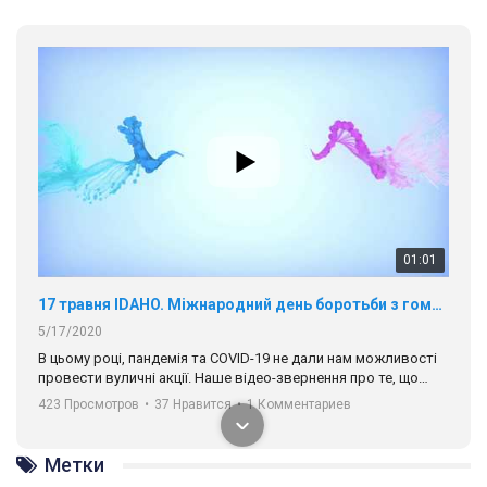
01:01
17 травня IDAHO. Міжнародний день боротьби з гомофобією трансфобією і біфобія.
5/17/2020
В цьому році, пандемія та COVІD-19 не дали нам можливості
провести вуличні акції. Наше відео-звернення про те, що
навіть коли ми у різних містах та не можемо зустрінеться, ми
423 Просмотров
•
37 Нравится
•
1 Комментариев
разом. Ми закликаємо всіх хто поділяє цінності рівності та
солідарності, приєднатися до нас. Регіональні підрозділи
ГАУ є в 16 областях України.
Метки
Разом наш голос лунає гучніше!