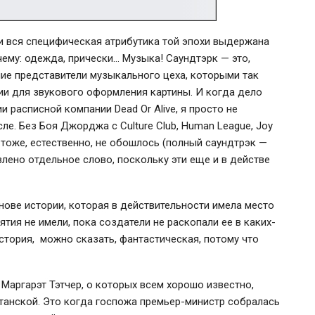
 и вся специфическая атрибутика той эпохи выдержана
ему: одежда, прически… Музыка! Саундтэрк — это,
шие представители музыкального цеха, которыми так
ии для звукового оформления картины. И когда дело
и расписной компании Dead Or Alive, я просто не
ле. Без Боя Джорджа с Culture Club, Human League, Joy
ев тоже, естественно, не обошлось (полный саундтрэк —
олвлено отдельное слово, поскольку эти еще и в действе
снове истории, которая в действительности имела место
тия не имели, пока создатели не раскопали ее в каких-
История, можно сказать, фантастическая, потому что
Маргарэт Тэтчер, о которых всем хорошо известно,
итанской. Это когда госпожа премьер-министр собралась