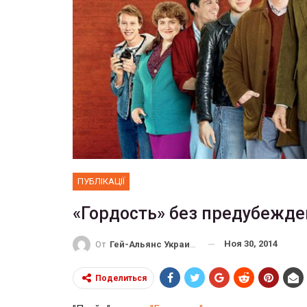
ФОТО
Прайд в Тель-Авиве собрал 
тысяч участников
ГЕЙ-АЛЬЯНС УКРАИНА
Июн 10, 2017
ПУБЛІКАЦІЇ
«Гордость» без предубежде
Ноя 30, 2014
От
Гей-Альянс Украина
Поделиться