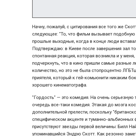
Начну, пожалуй, с цитирования все того же Ско
следующее: "То, что фильм вызывает подобную 
прошлые выходные, когда в конце люди вставали
Подтверждаю: в Киеве после завершения зал то
спонтанная реакция, которая возникла и у меня, 
подчеркнуть, что в кино пришли самые разные 
количество, но это не была стопроцентно ЛГБТш
приятеля, который к гей-комьюнити никаким бок
хорошего кинематографа.
"Гордость" — это комедия. На очень серьезную 
очередь все-таки комедия. Этакая до мозга кос
дополнительной прелести, поскольку "британско
специфическом акценте и туманно-альбионных ф
присутствуют звезды первой величины: Билл На
упоминавшийся Эндрю Скотт. Как резонно замети