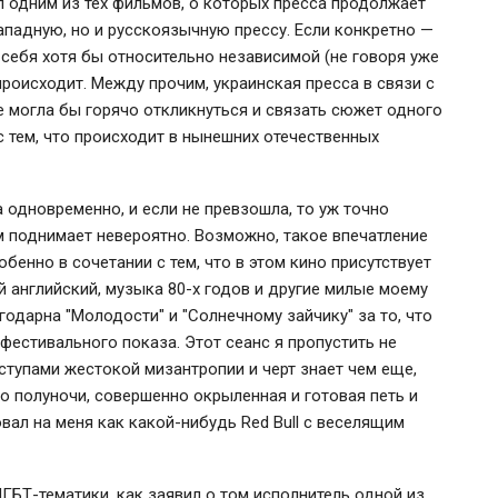
ал одним из тех фильмов, о которых пресса продолжает
западную, но и русскоязычную прессу. Если конкретно —
 себя хотя бы относительно независимой (не говоря уже
происходит. Между прочим, украинская пресса в связи с
 могла бы горячо откликнуться и связать сюжет одного
 тем, что происходит в нынешних отечественных
а одновременно, и если не превзошла, то уж точно
 поднимает невероятно. Возможно, такое впечатление
обенно в сочетании с тем, что в этом кино присутствует
 английский, музыка 80-х годов и другие милые моему
годарна "Молодости" и "Солнечному зайчику" за то, что
 фестивального показа. Этот сеанс я пропустить не
иступами жестокой мизантропии и черт знает чем еще,
о полуночи, совершенно окрыленная и готовая петь и
ал на меня как какой-нибудь Red Bull с веселящим
ЛГБТ-тематики, как заявил о том исполнитель одной из