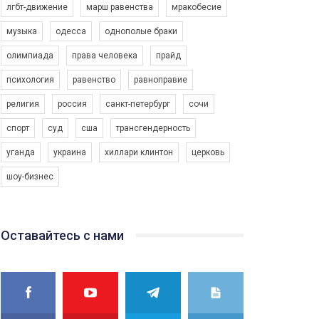
лгбт-движение
марш равенства
мракобесие
музыка
одесса
однополые браки
олимпиада
права человека
прайд
психология
равенство
равноправие
религия
россия
санкт-петербург
сочи
спорт
суд
сша
трансгендерность
уганда
украина
хиллари клинтон
церковь
шоу-бизнес
Оставайтесь с нами