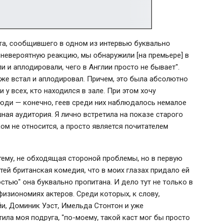
тта, сообщившего в одном из интервью буквально
невероятную реакцию, мы обнаружили [на премьере] в
 и аплодировали, чего в Англии просто не бывает".
же встал и аплодировал. Причем, это была абсолютно
и у всех, кто находился в зале. При этом хочу
люди — конечно, геев среди них наблюдалось немалое
ная аудитория. Я лично встретила на показе старого
ом не относится, а просто является почитателем
тему, не обходящая стороной проблемы, но в первую
тей британская комедия, что в моих глазах придало ей
стью" она буквально пропитана. И дело тут не только в
изиономиях актеров. Среди которых, к слову,
йи, Доминик Уэст, Имельда Стонтон и уже
ла моя подруга, "по-моему, такой каст мог бы просто