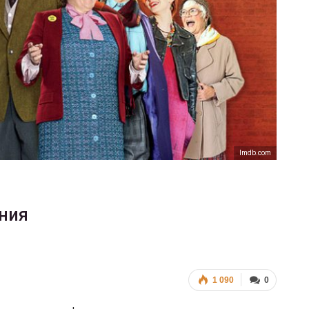
ФОТО
200
Военнослужащие-трансгендеры
ГЕЙ-АЛЬЯНС УКРАИНА
0
Июл 27, 2017
0
Imdb.com
ния
1 090
0