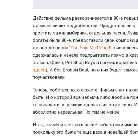
Действие фильма разворачивается в 80-е годы,
до мельчайших подробностей. Придраться не к ч
простите за каламбурчик, отдельная песня. Луч
богаты были 80-е, предоставили свои композиц
дошло до песни
"You Spin Me Round"
в исполнени
сдержалась и начала подпрыгивать прямо в крес
Division, Queen, Pet Shop Boys и прочих корифе
здесь
). И без Bronski Beat, но о них будет зам
поучаствовали.
Теперь, собственно, о сюжете. Фильм снят на о
быть. И о которой все забыли, либо вообще поня
то анналах и не решили сделать из этого кино. 
абсолютно нереальная. Но тем не менее.
Итак, знаменитые шахтерские забастовки имени 
поскольку это была та еще веха в новейшей бр