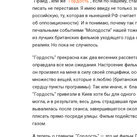
"Прайд", или же
"Гордость"
, если по-нашему, ст
писать не переставая. Я имею ввиду не только 
российскую, ту, которая в нынешней РФ считает
об оппозиционности). И я понимаю, почему так 
печальными событиями "Молодости" нашей тоже
из лучших британских фильмов уходящего года с
реалиях. Но пока не случилось.
"Гордость" прекрасна как два весенних рассвет
оправдала все мои ожидания. Настроение фильм
он произвел на меня в силу своей специфики, ос
множество вещей, которые я люблю (британский
сердцу пункты программы). Так или иначе, я бла
"Гордость" привезли в Киев хотя бы для одного
могла, и в результате, весь день страдавшая пр
вывалилась после сеанса, завершившегося окол
плясать прямо посреди улицы. Фильм подействов
газом.
А теперь о главном. "Гордость" — это не фильм 