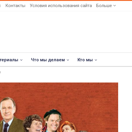
с
Контакты
Условия использования сайта
Больше
териалы
Что мы делаем
Кто мы
я