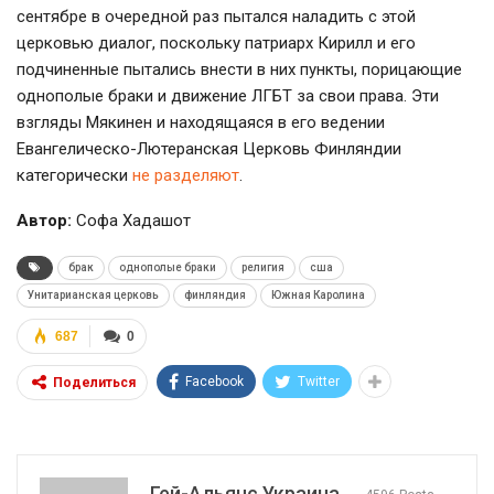
сентябре в очередной раз пытался наладить с этой
церковью диалог, поскольку патриарх Кирилл и его
подчиненные пытались внести в них пункты, порицающие
однополые браки и движение ЛГБТ за свои права. Эти
взгляды Мякинен и находящаяся в его ведении
Евангелическо-Лютеранская Церковь Финляндии
категорически
не разделяют
.
Автор:
Софа Хадашот
брак
однополые браки
религия
сша
Унитарианская церковь
финляндия
Южная Каролина
687
0
Facebook
Twitter
Поделиться
Гей-Альянс Украина