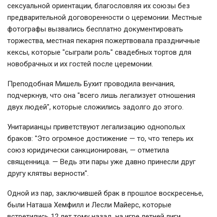
сексуальной ориентации, благословляя их союзы без
предварительной договоренности о церемонии. Местные
фотографы вызвались бесплатно документировать
торжества, местная пекарня пожертвовала праздничные
кексы, которые "сыграли роль" свадебных тортов для
новобрачных и их гостей после церемонии.
Преподобная Мишель Бухит проводила венчания,
подчеркнув, что она "всего лишь легализует отношения
двух людей", которые сложились задолго до этого.
Унитарианцы приветствуют легализацию однополых
браков: "Это огромное достижение — то, что теперь их
союз юридически санкционирован, — отметила
священница. — Ведь эти пары уже давно принесли друг
другу клятвы верности".
Одной из пар, заключившей брак в прошлое воскресенье,
были Наташа Хемфилл и Лесли Майерс, которые
встретились 12 лет тому назад, на игре летней лиги