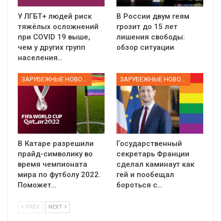
У ЛГБТ+ людей риск
В России двум геям
тяжёлых осложнений
грозит до 15 лет
при COVID 19 выше,
лишения свободы:
чем у других групп
обзор ситуации
населения…
ЗАРУБЕЖНЫЕ НОВОСТИ
ЗАРУБЕЖНЫЕ НОВОСТИ
В Катаре разрешили
Государственный
прайд-символику во
секретарь Франции
время чемпионата
сделал каминаут как
мира по футболу 2022.
гей и пообещал
Поможет…
бороться с…
PREV
NEXT
01:01