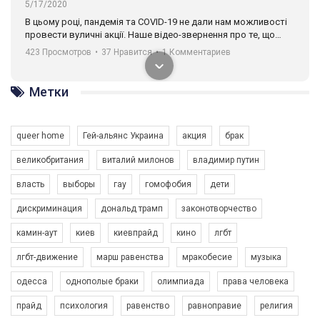
5/17/2020
В цьому році, пандемія та COVІD-19 не дали нам можливості
провести вуличні акції. Наше відео-звернення про те, що
навіть коли ми у різних містах та не можемо зустрінеться, ми
423 Просмотров
•
37 Нравится
•
1 Комментариев
разом. Ми закликаємо всіх хто поділяє цінності рівності та
солідарності, приєднатися до нас. Регіональні підрозділи
ГАУ є в 16 областях України.
Метки
Разом наш голос лунає гучніше!
queer home
Гей-альянс Украина
акция
брак
великобритания
виталий милонов
владимир путин
власть
выборы
гау
гомофобия
дети
дискриминация
дональд трамп
законотворчество
камин-аут
киев
киевпрайд
кино
лгбт
00:58
лгбт-движение
марш равенства
мракобесие
музыка
Зупинимо насильство проти ЛГБТ в Україні! Stop violence against LGBT in Ukraine!
одесса
однополые браки
олимпиада
права человека
6/30/2017
Емоційний та вражаючий промо-ролік на конкурс PACT, який
прайд
психология
равенство
равноправие
религия
представляє програму "Гей-альянс Україна" з протидії