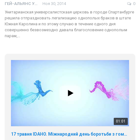
ГЕЙ-АЛЬЯНС УКРАИНА
Ноя 30, 2014
0
Унитарианская универсалистскаая церковь в городе Спартанбурге
решила отпраздновать легализацию однополых браков в штате
Южная Каролина и по этому случаю в течение одного дня
совершенно безвозмездно давала благословение однополым
парам,…
01:01
17 травня IDAHO. Міжнародний день боротьби з гомофобією трансфобією і біфобія.