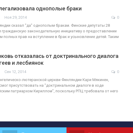
легализовала однополые браки
Ноя 29, 2014
0
ндии сказал "да" однополым бракам. Финские депутаты 28
и гражданскую законодательную инициативу о предоставлении
 полных прав на вступление в брак и усыновление детей. Таким
рковь отказалась от доктринального диалога
 геев и лесбиянок
Сен 12, 2014
0
нгелическо-лютеранской церкви Финляндии Кари Мякинен,
 смог присутствовать на "доктринальном диалоге в ходе
йским патриархом Кириллом", поскольку РПЦ требовала от него