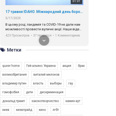
01:01
17 травня IDAHO. Міжнародний день боротьби з гомофобією трансфобією і біфобія.
5/17/2020
В цьому році, пандемія та COVІD-19 не дали нам
можливості провести вуличні акції. Наше відео-
звернення про те, що навіть коли ми у різних
423 Просмотров
•
37 Нравится
•
1 Комментариев
містах та не можемо зустрінеться, ми разом. Ми
закликаємо всіх хто поділяє цінності рівності та
солідарності, приєднатися до нас. Регіональні
Метки
підрозділи ГАУ є в 16 областях України.
Разом наш голос лунає гучніше!
queer home
Гей-альянс Украина
акция
брак
великобритания
виталий милонов
владимир путин
власть
выборы
гау
00:58
гомофобия
дети
дискриминация
дональд трамп
законотворчество
камин-аут
Зупинимо насильство проти ЛГБТ в Україні! Stop violence against LGBT in Ukraine!
6/30/2017
киев
киевпрайд
кино
лгбт
Емоційний та вражаючий промо-ролік на