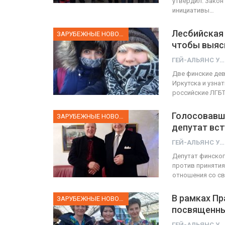
утвердил. Закон
инициативы…
Лесбийская 
ЗАРУБЕЖНЫЕ НОВОСТИ
чтобы выясн
ГЕЙ-АЛЬЯНС УКРАИНА
Две финские дев
Иркутска и узна
российские ЛГБТ
Голосовавш
ЗАРУБЕЖНЫЕ НОВОСТИ
депутат вс
ГЕЙ-АЛЬЯНС УКРАИНА
Депутат финског
против принятия
отношения со св
В рамках Пр
ЗАРУБЕЖНЫЕ НОВОСТИ
посвященны
ГЕЙ-АЛЬЯНС УКРАИНА