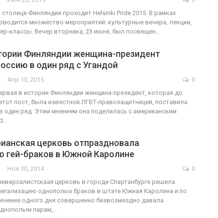
в столице Финляндии проходит Helsinki Pride 2015. В рамках
оводится множество мероприятий: культурные вечера, лекции,
тер-классы. Вечер вторника, 23 июня, был посвящен…
стории Финляндии женщина-президент
оссию в один ряд с Угандой
Апр 10, 2015
0
первая в истории Финляндии женщина-президент, которая до
ь этот пост, была известной ЛГБТ-правозащитницей, поставила
 в один ряд. Этим мнением она поделилась с американским
rd…
рианская церковь отпраздновала
ю гей-браков в Южной Каролине
Ноя 30, 2014
0
ниверсалистскаая церковь в городе Спартанбурге решила
егализацию однополых браков в штате Южная Каролина и по
течение одного дня совершенно безвозмездно давала
однополым парам,…