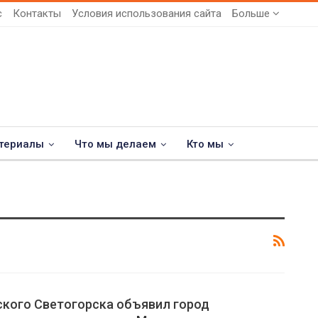
с
Контакты
Условия использования сайта
Больше
териалы
Что мы делаем
Кто мы
ского Светогорска объявил город