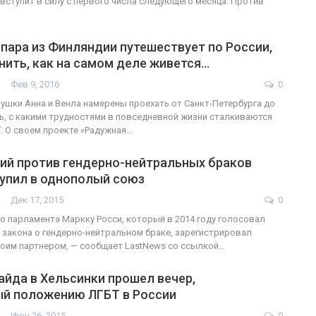
 вступит в силу с первого числа следующего месяца. Против
пара из Финляндии путешествует по России,
ить, как на самом деле живется…
Фев 9, 2016
0
ушки Анна и Венла намерены проехать от Санкт-Петербурга до
ть, с какими трудностями в повседневной жизни сталкиваются
. О своем проекте «Радужная…
ий против гендерно-нейтральных браков
тупил в однополый союз
Дек 17, 2015
0
о парламента Маркку Росси, который в 2014 году голосовал
 закона о гендерно-нейтральном браке, зарегистрировал
оим партнером, — сообщает LastNews со ссылкой…
айда в Хельсинки прошел вечер,
й положению ЛГБТ в России
Июн 26, 2015
0