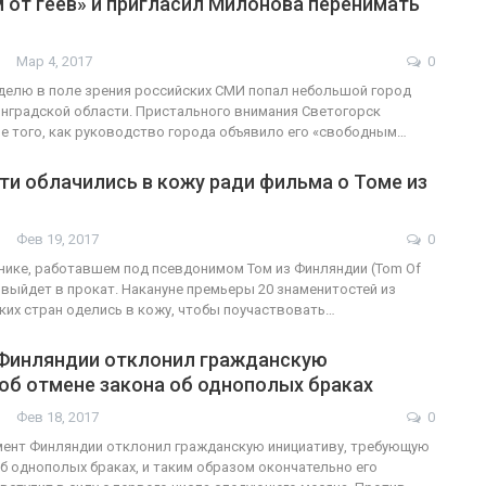
 от геев» и пригласил Милонова перенимать
Мар 4, 2017
0
делю в поле зрения российских СМИ попал небольшой город
ФОТО
200
нградской области. Пристального внимания Светогорск
е того, как руководство города объявило его «свободным…
Военнослужащие-трансгендеры
ГЕЙ-АЛЬЯНС УКРАИНА
и облачились в кожу ради фильма о Томе из
Июл 27, 2017
0
Фев 19, 2017
0
нике, работавшем под псевдонимом Том из Финляндии (Tom Of
т выйдет в прокат. Накануне премьеры 20 знаменитостей из
их стран оделись в кожу, чтобы поучаствовать…
Финляндии отклонил гражданскую
об отмене закона об однополых браках
Фев 18, 2017
0
мент Финляндии отклонил гражданскую инициативу, требующую
б однополых браках, и таким образом окончательно его