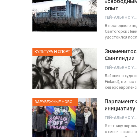
«свободным
опыт
ГЕЙ-АЛЬЯНС УКРАИНА
ФОТО
В последнюю не
Прайд в Тель-Авиве собрал 
Светогорск Лени
удостоился посл
тысяч участников
ГЕЙ-АЛЬЯНС УКРАИНА
Знаменитост
Июн 10, 2017
0
КУЛЬТУРА И СПОРТ
Финляндии
ГЕЙ-АЛЬЯНС УКРАИНА
Байопик о худож
Finland), вот-во
североевропейск
Парламент 
ЗАРУБЕЖНЫЕ НОВОСТИ
инициативу 
ГЕЙ-АЛЬЯНС УКРАИНА
В пятницу парла
отмены закона о