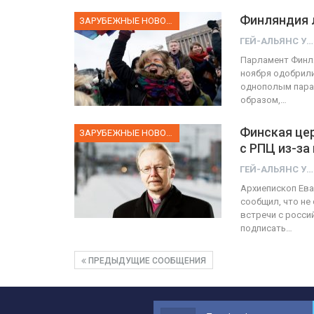
Финляндия 
ЗАРУБЕЖНЫЕ НОВОСТИ
ГЕЙ-АЛЬЯНС УКРАИНА
Парламент Финля
ноября одобрил
однополым парам
образом,…
Финская це
ЗАРУБЕЖНЫЕ НОВОСТИ
с РПЦ из-за
ГЕЙ-АЛЬЯНС УКРАИНА
Архиепископ Ева
сообщил, что не
встречи с росси
подписать…
ПРЕДЫДУЩИЕ СООБЩЕНИЯ