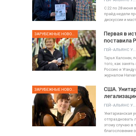
С 22 по 28 июня 
прайд-недели пр
дискуссии и мас
Первая в и
ЗАРУБЕЖНЫЕ НОВОСТИ
поставила Р
ГЕЙ-АЛЬЯНС УКРАИНА
Тарья Халонен, 
того, как занят
Россию и Уганду
журналом Harva
США. Унита
ЗАРУБЕЖНЫЕ НОВОСТИ
легализаци
ГЕЙ-АЛЬЯНС УКРАИНА
Унитарианская у
отпраздновать л
этому случаю в 
благословение 