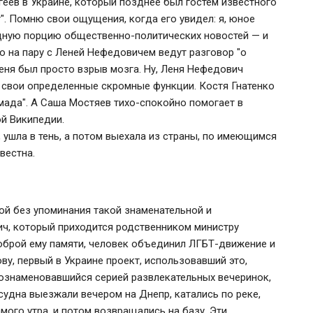
геев в Украине, который позднее был гостем известного
". Помню свои ощущения, когда его увидел: я, юное
дную порцию общественно-политических новостей — и
ко на пару с Леней Нефедовичем ведут разговор "о
еня был просто взрыв мозга. Ну, Леня Нефедович
 свои определенные скромные функции. Костя Гнатенко
мада". А Саша Мостяев тихо-спокойно помогает в
ой Википедии.
, ушла в тень, а потом выехала из страны, по имеющимся
вестна.
й без упоминания такой знаменательной и
ич, который приходится родственником министру
оброй ему памяти, человек объединил ЛГБТ-движение и
ову, первый в Украине проект, использовавший это,
 ознаменовавшийся серией развлекательных вечеринок,
судна выезжали вечером на Днепр, катались по реке,
амого утра, и потом возвращались на базу. Эти