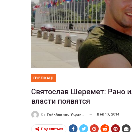
ФОТО
Прайд в Тель-Авиве собрал 200
тысяч участников
Военно
ГЕЙ-АЛЬЯНС УКРАИНА
Июн 10, 2017
0
ПУБЛІКАЦІЇ
Святослав Шеремет: Рано и
власти появятся
Дек 17, 2014
От
Гей-Альянс Украина
Поделиться