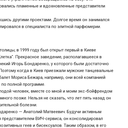
усовались пламенные и вдохновленные представители
екшись другими проектами. Долгое время он занимался
лировался в специалиста по элитной парфюмерии.
толицы, в 1999 году был открыт первый в Киеве
летка". Прекрасное заведение, располагавшееся в
некий Игорь Бондаренко, у которого были достаточно
 Поэтому когда в Киев приезжали мужские танцевальные
балет Мориса Бежара, например, они всей компанией
м по полной программе.
олодой человек, вместе со мной и моим экс-бойфрендом
много позже. Нельзя не сказать, что лет пять назад он
ительной болезни.
ондаренко — Анатолий Матвеевич. Будучи активным
я представителем ВИЧ-сервиса, он консолидировал
озитивных геев и бисексуалов. Таким образом, в его