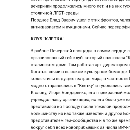
вечеринки продолжались много лет, и на них т
столичной ЛГБТ-среды.
Позднее Влад Зварич ушел с этих фронтов, увл
антиквариатом и аукционами. Сейчас перепрофи
КЛУБ "КЛЕТКА"
В районе Печерской площади, в самом сердце с
организованный гей-клуб, который назывался "К
сталинском доме. Там работал арт-директором 
богатые связи в высоком культурном бомонде.
коллективы ведущих театров мира, в частности 
модно отправлялись в "Клетку" и тусовались та
К слову, Игорь Бондаренко, этот прекрасный м
учреждал нашу организацию, но это было уже на
преставился ко Господу после тяжелой продолж
Большинству из нас также известен и другой Б
представителем гей-сообщества и в то же врем
вокруг себя всех новоприбывших из числа ВИЧ-п