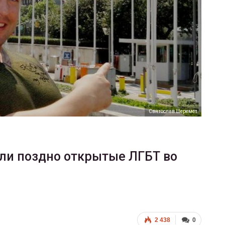
ФО
ФОТО
В Берлине от
служащие-трансгендеры
легализацию
ГЕЙ-АЛЬЯНС УКРАИНА
ГЕЙ-АЛЬЯНС УКРАИНА
Июл 27, 2017
0
Святослав Шеремет
ли поздно открытые ЛГБТ во
2 438
0