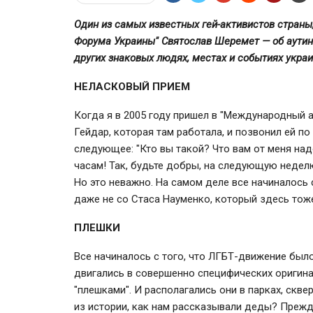
Один из самых известных гей-активистов страны
Форума Украины" Святослав Шеремет — об аутинг
других знаковых людях, местах и событиях укра
НЕЛАСКОВЫЙ ПРИЕМ
Когда я в 2005 году пришел в "Международный 
Гейдар, которая там работала, и позвонил ей п
следующее: "Кто вы такой? Что вам от меня над
часам! Так, будьте добры, на следующую недел
Но это неважно. На самом деле все начиналось 
даже не со Стаса Науменко, который здесь тоже
ПЛЕШКИ
Все начиналось с того, что ЛГБТ-движение был
двигались в совершенно специфических оригина
"плешками". И располагались они в парках, скве
из истории, как нам рассказывали деды? Прежде