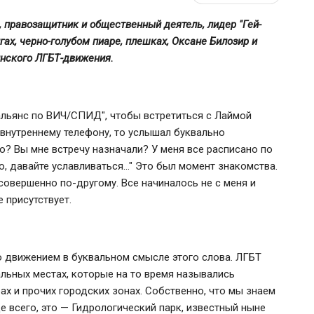
, правозащитник и общественный деятель, лидер "Гей-
ах, черно-голубом пиаре, плешках, Оксане Билозир и
инского ЛГБТ-движения.
альянс по ВИЧ/СПИД", чтобы встретиться с Лаймой
о внутреннему телефону, то услышал буквально
о? Вы мне встречу назначали? У меня все расписано по
ю, давайте уславливаться…" Это был момент знакомства.
совершенно по-другому. Все начиналось не с меня и
 присутствует.
о движением в буквальном смысле этого слова. ЛГБТ
льных местах, которые на то время назывались
рах и прочих городских зонах. Собственно, что мы знаем
 всего, это — Гидрологический парк, известный ныне