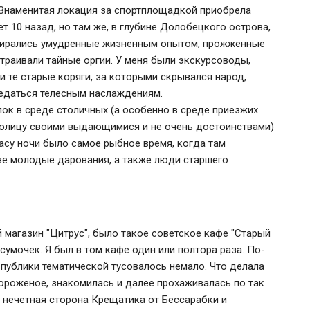
Знаменитая локация за спортплощадкой приобрела
т 10 назад, но там же, в глубине Долобецкого острова,
обирались умудренные жизненным опытом, прожженные
страивали тайные оргии. У меня были экскурсоводы,
 те старые коряги, за которыми скрывался народ,
редаться телесным наслаждениям.
лок в среде столичных (а особенно в среде приезжих
толицу своими выдающимися и не очень достоинствами)
часу ночи было самое рыбное время, когда там
ве молодые дарования, а также люди старшего
 магазин "Цитрус", было такое советское кафе "Старый
 сумочек. Я был в том кафе один или полтора раза. По-
 публики тематической тусовалось немало. Что делала
мороженое, знакомилась и далее прохаживалась по так
о нечетная сторона Крещатика от Бессарабки и