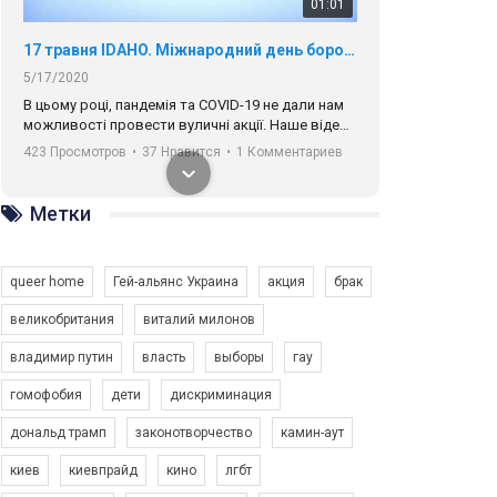
01:01
17 травня IDAHO. Міжнародний день боротьби з гомофобією трансфобією і біфобія.
5/17/2020
В цьому році, пандемія та COVІD-19 не дали нам
можливості провести вуличні акції. Наше відео-
звернення про те, що навіть коли ми у різних
423 Просмотров
•
37 Нравится
•
1 Комментариев
містах та не можемо зустрінеться, ми разом. Ми
закликаємо всіх хто поділяє цінності рівності та
солідарності, приєднатися до нас. Регіональні
Метки
підрозділи ГАУ є в 16 областях України.
Разом наш голос лунає гучніше!
queer home
Гей-альянс Украина
акция
брак
великобритания
виталий милонов
владимир путин
власть
выборы
гау
00:58
гомофобия
дети
дискриминация
дональд трамп
законотворчество
камин-аут
Зупинимо насильство проти ЛГБТ в Україні! Stop violence against LGBT in Ukraine!
6/30/2017
киев
киевпрайд
кино
лгбт
Емоційний та вражаючий промо-ролік на