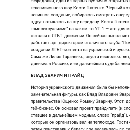
Нефедович, один из первых публично открытых 
телевизионного шоу Кости Гнатенко "Черный кот
невинное создание, собираюсь смотреть очере
вдруг натыкаюсь на эту передачу. Костя Гнатен
гомосексуализме" на каком-то УТ-1 — это для м
остался в ЛГБТ-движении. Он сейчас выполняет
работает арт-директором столичного клуба "По
создании ЛГБТ-контента на украинской и русск
Сама же Лилия Тараненко, спустя несколько лет
данным, в Россию, и ее дальнейшая судьба неиз
ВЛАД ЗВАРИЧ И ПРАЙД
История украинского движения была бы неполно
замечательная фигуры, как Влад Владович Звар
правительства Ющенко Роману Зваричу. Этот, д
гей-бизнес. Он основал проект прайд-пати (к сл
ставшее в дальнейшем модным, слово "прайд"),
которые он организовывал на теплоходе. Гости 
затем приставали к берегу, где веселились до с