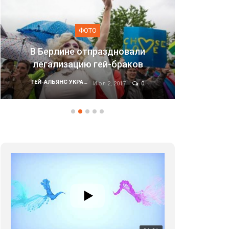
ТО
ФОТО
праздновали
 гей-браков
Марш равенства в Киеве,
ГЕЙ-АЛЬЯНС УКРАИНА
Июл 2, 2017
0
Июн 20, 2017