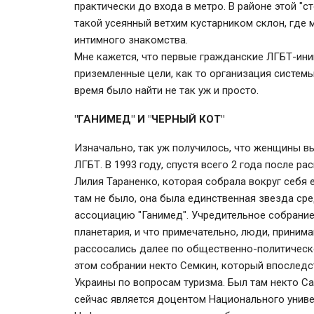
практически до входа в метро. В районе этой "с
такой усеянный ветхим кустарником склон, где
интимного знакомства.
Мне кажется, что первые гражданские ЛГБТ-ини
приземленные цели, как то организация системы
время было найти не так уж и просто.
"ГАНИМЕД" И "ЧЕРНЫЙ КОТ"
Изначально, так уж получилось, что женщины в
ЛГБТ. В 1993 году, спустя всего 2 года после 
Лилия Тараненко, которая собрала вокруг себ
там не было, она была единственная звезда сре
ассоциацию "Ганимед". Учредительное собрание
планетария, и что примечательно, люди, приним
рассосались далее по общественно-политическо
этом собрании некто Семкин, который впоследс
Украины по вопросам туризма. Был там некто С
сейчас является доцентом Национального униве