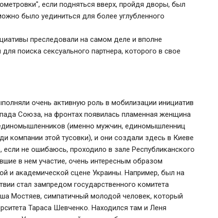
тометровки", если подняться вверх, пройдя дворы, был
 можно было уединиться для более углубленного
циативы преследовали на самом деле и вполне
 для поиска сексуального партнера, которого в свое
ыполняли очень активную роль в мобилизации инициатив
распада Союза, на фронтах появилась пламенная женщина
я единомышленников (именно мужчин, единомышленниц
ди компании этой тусовки), и они создали здесь в Киеве
, если не ошибаюсь, проходило в зале Республиканского
авшие в нем участие, очень интересным образом
й и академической сцене Украины. Например, был на
твии стал зампредом государственного комитета
аша Мостяев, симпатичный молодой человек, который
рситета Тараса Шевченко. Находился там и Леня