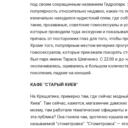
под своим сокращенным названием Гидропарк. 
популярность относительно недавно, каких-то ле
изначально находился нудистский пляж, где с
такие, прохаваные, советские гомосексуалы и у
которые проводили туда экскурсии и показывали
прячась от посторонних глаз для того, чтобы п
Кроме того, популярным местом вечерних прогу
гомосексуалов, которые приезжали покорять с
был парк имени Тараса Шевченко. С 22:00 и до 
околачивались, ошивались в большом количест
поколения, падкие на юношей.
КАФЕ "СТАРЫЙ КИЕВ"
На Крещатике, примерно там, где сейчас модный
Киев". Там сейчас, кажется, магазинчик дамских
моему, там работали тематические официанты и
эта публика? Она гоняла чаи, эротично кушала 
называемой "стометровке". "Стометровка" — эт