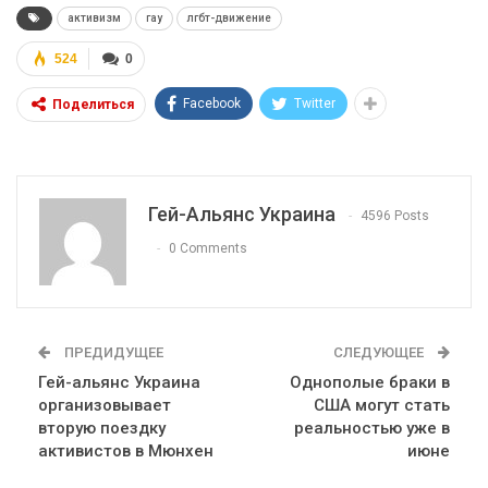
активизм
гау
лгбт-движение
524
0
Facebook
Twitter
Поделиться
Гей-Альянс Украина
4596 Posts
0 Comments
ПРЕДИДУЩЕЕ
СЛЕДУЮЩЕЕ
Гей-альянс Украина
Однополые браки в
организовывает
США могут стать
вторую поездку
реальностью уже в
активистов в Мюнхен
июне