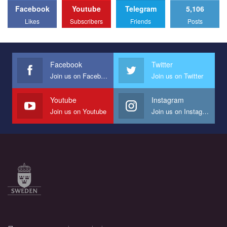
Facebook
Youtube
Telegram
5,106
All you have to do is to press "Like" below the video.
Likes
Subscribers
Friends
Posts
Эмоционально сильный ролик от команды "Гей-альянс
Украина", который принимает участие в конкурсе
международной организации PACT на лучший ролик,
представляющий программу развития организации.
Facebook
Twitter
Join us on Facebook
Join us on Twitter
Мы просим вас поддержать нас и помочь нам реализовать
наш план по борьбе с насилием и дискриминацией на почве
СОГИ в Украине.
Youtube
Instagram
Join us on Youtube
Join us on Instagram
Все, что вам нужно сделать - это зайти на наш канал YouTube
по этой ссылке и поставить лайк под видео.