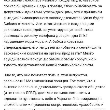
моя жизнь сложилась немного по-другому, я, наверное,
поехал бы крышей. Ведь и правда, сложно наблюдать за
депутатами-идиотами, утверждающими, что с принятием
антидискриминационного законодательства нужно будет
Библию отменять. Или сталкиваться с владельцами
рекламных площадей, аргументирующих свой отказ
размещать рекламу телефона доверия для ЛГБТ
нарушением норм морали. А бабки с крестами,
утверждающие, что геи детей из «обычных семей» хотят
заокеанским коллегам на органы продавать? Много
ерунды всякой вокруг. Добавьте к этому коррупцию и
тупость представителей нашей политической элиты.
Знаете, что мне помогает жить в этой непростой
реальности? Моя жизненная позиция. Тот факт, что я
активно вовлечен в деятельность гражданского общества
(и не только ЛГБТ), дает мне возможность жить и
адекватно чувствовать себя в Украине. Я не смирился, не
сложил лапки – я усиленно сопротивляюсь мракобесию и