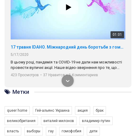
01:01
17 травня IDAHO. Міжнародний день боротьби з гомофобією трансфобією і біфобія.
5/17/2020
В цьому році, пандемія та COVІD-19 не дали нам можливості
провести вуличні акції. Наше відео-звернення про те, що
навіть коли ми у різних містах та не можемо зустрінеться, ми
423 Просмотров
•
37 Нравится
•
1 Комментариев
разом. Ми закликаємо всіх хто поділяє цінності рівності та
солідарності, приєднатися до нас. Регіональні підрозділи
ГАУ є в 16 областях України.
Метки
Разом наш голос лунає гучніше!
queer home
Гей-альянс Украина
акция
брак
великобритания
виталий милонов
владимир путин
власть
выборы
гау
гомофобия
дети