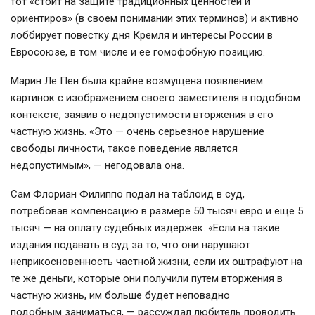
тот «стоит на защите традиционных ценностей и
ориентиров» (в своем понимании этих терминов) и активно
лоббирует повестку дня Кремля и интересы России в
Евросоюзе, в том числе и ее гомофобную позицию.
Марин Ле Пен была крайне возмущена появлением
картинок с изображением своего заместителя в подобном
контексте, заявив о недопустимости вторжения в его
частную жизнь. «Это — очень серьезное нарушение
свободы личности, такое поведение является
недопустимым», — негодовала она.
Сам Флориан Филиппо подал на таблоид в суд,
потребовав компенсацию в размере 50 тысяч евро и еще 5
тысяч — на оплату судебных издержек. «Если на такие
издания подавать в суд за то, что они нарушают
неприкосновенность частной жизни, если их оштрафуют на
те же деньги, которые они получили путем вторжения в
частную жизнь, им больше будет неповадно
подобным заниматься, — рассуждал любитель проводить