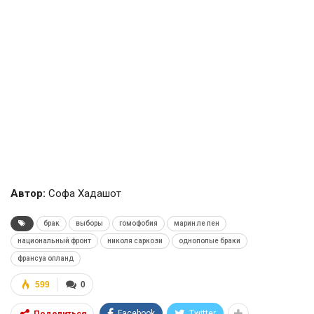
Автор:
Софа Хадашот
брак
выборы
гомофобия
марин ле пен
национальный фронт
николя саркози
однополые браки
франсуа олланд
599
0
Facebook
Twitter