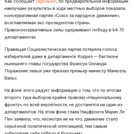
Как сообщает
Евроньюс
, по предварительной информации
наилучшие результаты в ходе местных выборов показала
консервативная партия «Союз за народное движение»,
возглавляемая экс-президентом страны.
Правоконсервативные силы одерживают победу в 64-70
департаментах.
Правящая Социалистическая партия потеряла голоса
избирателей даже в департаменте Коррез — бастионе
нынешнего главы государства Франсуа Олланда.
Поражение левых уже признал премьер-министр Манюэль
Вальс.
На фоне этого радует информация о том, что по итогам
второго тура выборов крайне правому «Национальному
фронту», по всей вероятности, не достанется ни один из
департаментов. На этом фоне глава Нацфронта Марин Ле
Пен заявила, что, несмотря ни на что, движение стало
серьёзной политической оппозицией, тем самым
«обеспечив себе победу в будущем».