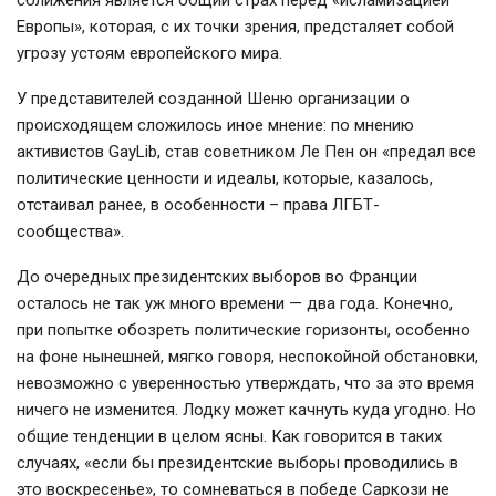
сближения является общий страх перед «исламизацией
Европы», которая, с их точки зрения, предсталяет собой
угрозу устоям европейского мира.
У представителей созданной Шеню организации о
происходящем сложилось иное мнение: по мнению
активистов GayLib, став советником Ле Пен он «предал все
политические ценности и идеалы, которые, казалось,
отстаивал ранее, в особенности – права ЛГБТ-
сообщества».
До очередных президентских выборов во Франции
осталось не так уж много времени — два года. Конечно,
при попытке обозреть политические горизонты, особенно
на фоне нынешней, мягко говоря, неспокойной обстановки,
невозможно с уверенностью утверждать, что за это время
ничего не изменится. Лодку может качнуть куда угодно. Но
общие тенденции в целом ясны. Как говорится в таких
случаях, «если бы президентские выборы проводились в
это воскресенье», то сомневаться в победе Саркози не