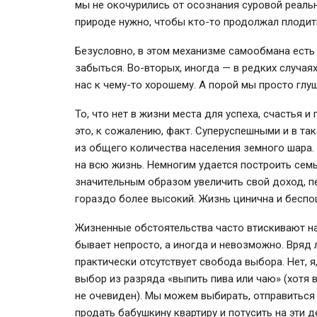
мы не окочурились от осознания суровой реаль
природе нужно, чтобы кто-то продолжал плодит
Безусловно, в этом механизме самообмана есть
забыться. Во-вторых, иногда — в редких случая
нас к чему-то хорошему. А порой мы просто глу
То, что нет в жизни места для успеха, счастья 
это, к сожалению, факт. Суперуспешными и в т
из общего количества населения земного шара
на всю жизнь. Немногим удается построить сем
значительным образом увеличить свой доход, п
гораздо более высокий. Жизнь цинична и беспощ
Жизненные обстоятельства часто втискивают на
бывает непросто, а иногда и невозможно. Вряд л
практически отсутствует свобода выбора. Нет, я,
выбор из разряда «выпить пива или чаю» (хотя
не очевиден). Мы можем выбирать, отправиться 
продать бабушкину квартиру и потусить на эти д