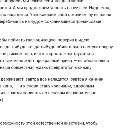
а вопроса) мы тешим себя, когда в жизни
третья. А мы продолжаем уповать на лучшее. Надеемся,
ьно наладится. Успокаиваем свой организм: ну не взяли
, перебиваясь на чудом сохранившиеся финансовые
обы поймать галлюцинацию, поверив в идею
что где-нибудь когда-нибудь обязательно наступит happy
 меня рыхлое тело, и что я продолжаю трудиться
-то там меня ждет прекрасный принц — не обязательно
наша совместная жизнь превратится в сказку.
держивают: завтра все наладится, завтра я ка-а-ак
 в кино, — и я снова стану красивым, здоровым
льные люди попивать по вечерам исключительно
).
возможность этой естественной анестезии, чтобы