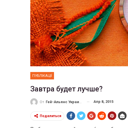
ФОТО
 собрал 200
ников
Военнослужащие-трансгенд
ГЕЙ-АЛЬЯНС УКРАИНА
10, 2017
0
Июл 27, 2017
0
ПУБЛІКАЦІЇ
Завтра будет лучше?
Апр 8, 2015
От
Гей-Альянс Украина
Поделиться