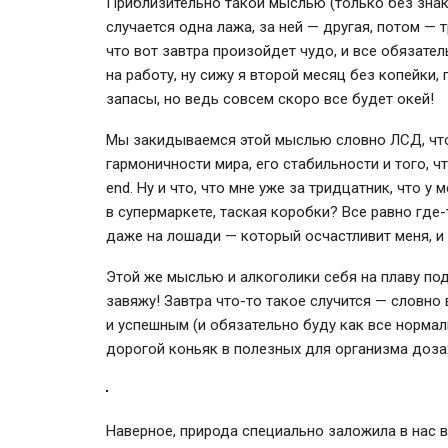
Приблизительно такой мыслью (только без знак
случается одна лажа, за ней — другая, потом — 
что вот завтра произойдет чудо, и все обязател
на работу, ну сижу я второй месяц без копейки
запасы, но ведь совсем скоро все будет окей!
Мы закидываемся этой мыслью словно ЛСД, чт
гармоничности мира, его стабильности и того, 
end. Ну и что, что мне уже за тридцатник, что у
в супермаркете, таская коробки? Все равно где
даже на лошади — который осчастливит меня, и 
Этой же мыслью и алкоголики себя на плаву под
завяжу! Завтра что-то такое случится — словно
и успешным (и обязательно буду как все норма
дорогой коньяк в полезных для организма дозах
Наверное, природа специально заложила в нас 