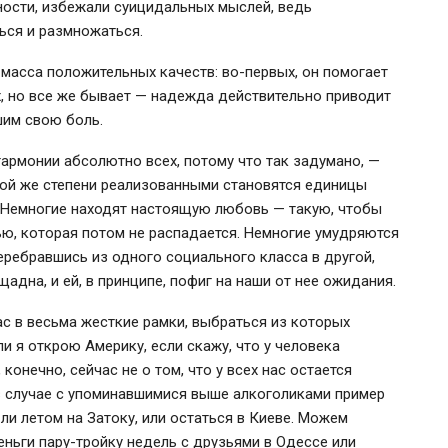
ности, избежали суицидальных мыслей, ведь
ься и размножаться.
 масса положительных качеств: во-первых, он помогает
х, но все же бывает — надежда действительно приводит
шим свою боль.
и гармонии абсолютно всех, потому что так задумано, —
акой же степени реализованными становятся единицы
. Немногие находят настоящую любовь — такую, чтобы
ью, которая потом не распадается. Немногие умудряются
еребравшись из одного социального класса в другой,
адна, и ей, в принципе, пофиг на наши от нее ожидания.
с в весьма жесткие рамки, выбраться из которых
и я открою Америку, если скажу, что у человека
 конечно, сейчас не о том, что у всех нас остается
 в случае с упоминавшимися выше алкоголиками пример
ли летом на Затоку, или остаться в Киеве. Можем
еньги пару-тройку недель с друзьями в Одессе или