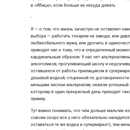
в «Ибице», если больше их некуда девать.
Я — о том, что жизнь зачастую не оставляет нам 
выбора — работать токарем на заводе, или дир
любвеобильного мужа, или дрочить в одиночест
приводят нас к тому, что в определенный момен
кардинальным образом. У нас нет альтернативн
алкоголиков, прогуливающий школу и недоучивш
оставшееся от работы приемщиком в супермаркет
дешевой водкой, стыренной по договоренности 
меньшим числом альтернатив, нежели успешный 
которому в один прекрасный день приходит тако
пример.
Тут важно понимать, что чем дольше мальчик и
совсем скоро все у него обязательно наладится
оставаться те же водка и супермаркет), тем ме