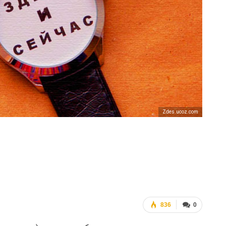
ФОТО
В Берлине отпраздновали
еры
легализацию гей-браков
ГЕЙ-АЛЬЯНС УКРАИНА
Июл 2, 2017
0
Zdes.ucoz.com
836
0