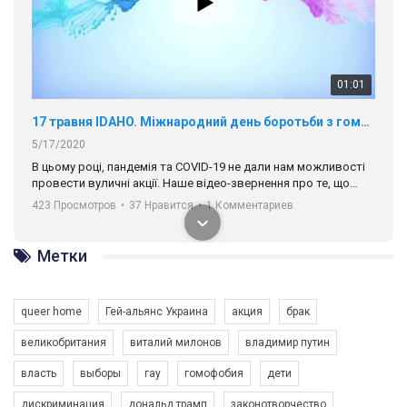
01:01
17 травня IDAHO. Міжнародний день боротьби з гомофобією трансфобією і біфобія.
5/17/2020
В цьому році, пандемія та COVІD-19 не дали нам можливості
провести вуличні акції. Наше відео-звернення про те, що
навіть коли ми у різних містах та не можемо зустрінеться, ми
423 Просмотров
•
37 Нравится
•
1 Комментариев
разом. Ми закликаємо всіх хто поділяє цінності рівності та
солідарності, приєднатися до нас. Регіональні підрозділи
ГАУ є в 16 областях України.
Метки
Разом наш голос лунає гучніше!
queer home
Гей-альянс Украина
акция
брак
великобритания
виталий милонов
владимир путин
власть
выборы
гау
гомофобия
дети
дискриминация
дональд трамп
законотворчество