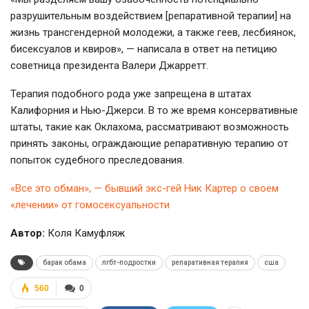
разрушительным воздействием [репаративной терапии] на
жизнь трансгендерной молодежи, а также геев, лесбиянок,
бисексуалов и квиров», — написала в ответ на петицию
советница президента Валери Джарретт.
Терапия подобного рода уже запрещена в штатах
Калифорния и Нью-Джерси. В то же время консервативные
штаты, такие как Оклахома, рассматривают возможность
принять законы, ограждающие репаративную терапию от
попыток судебного преследования.
«Все это обман», — бывший экс-гей Ник Картер о своем
«лечении» от гомосексуальности
Автор:
Коля Камуфляж
барак обама
лгбт-подростки
репаративная терапия
сша
560
0