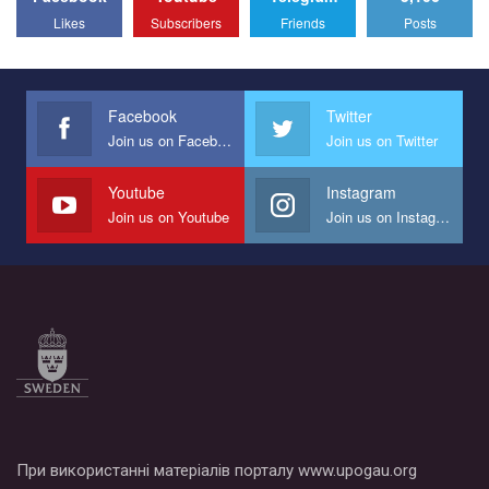
All you have to do is to press "Like" below the video.
Likes
Subscribers
Friends
Posts
Эмоционально сильный ролик от команды "Гей-альянс
Украина", который принимает участие в конкурсе
международной организации PACT на лучший ролик,
представляющий программу развития организации.
Facebook
Twitter
Join us on Facebook
Join us on Twitter
Мы просим вас поддержать нас и помочь нам реализовать
наш план по борьбе с насилием и дискриминацией на почве
СОГИ в Украине.
Youtube
Instagram
Join us on Youtube
Join us on Instagram
Все, что вам нужно сделать - это зайти на наш канал YouTube
по этой ссылке и поставить лайк под видео.
При використанні матеріалів порталу www.upogau.org