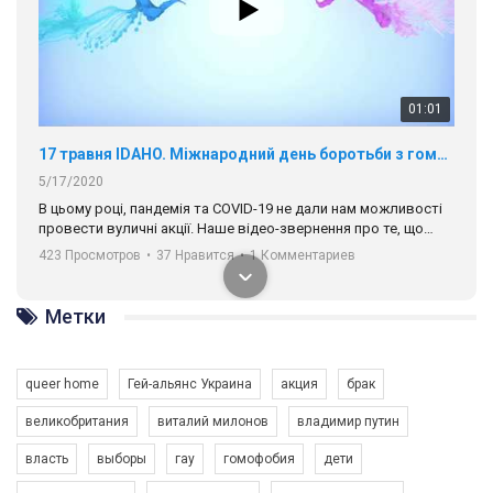
01:01
17 травня IDAHO. Міжнародний день боротьби з гомофобією трансфобією і біфобія.
5/17/2020
В цьому році, пандемія та COVІD-19 не дали нам можливості
провести вуличні акції. Наше відео-звернення про те, що
навіть коли ми у різних містах та не можемо зустрінеться, ми
423 Просмотров
•
37 Нравится
•
1 Комментариев
разом. Ми закликаємо всіх хто поділяє цінності рівності та
солідарності, приєднатися до нас. Регіональні підрозділи
ГАУ є в 16 областях України.
Разом наш голос лунає гучніше!
Метки
queer home
Гей-альянс Украина
акция
брак
великобритания
виталий милонов
владимир путин
власть
выборы
гау
гомофобия
дети
00:58