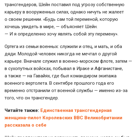
трансгендеров, Шейн поставил под угрозу собственную
карьеру в вооруженных силах, однако ничуть не жалеет
о своем решении. «Будь сам той переменой, которую
хочешь увидеть в мире, — объясняет Шейн.
— И я определенно хочу являть собой эту перемену».
Ортега из семьи военных: служили и отец, и мать, и оба
дяди. Молодой человек никогда не мечтал о другой
карьере. Вначале служил в
военно-морском
флоте, затем —
в сухопутных войсках, побывал в Ираке и Афганистане,
а также — на Гавайях, где был командиром экипажа
военного вертолета. В сентябре прошлого года его
временно отстранили от военной службы — именно
из-за
того, что он трансгендер.
Читайте также:
Единственная трансгендерная
женщина-пилот Королевских ВВС Великобритании
рассказала о себе