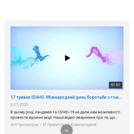
провести вуличні акції. Наше відео-звернення про те, що
навіть коли ми у різних містах та не можемо зустрінеться, ми
424 Просмотров
•
37 Нравится
•
1 Комментариев
разом. Ми закликаємо всіх хто поділяє цінності рівності та
солідарності, приєднатися до нас. Регіональні підрозділи
ГАУ є в 16 областях України.
Разом наш голос лунає гучніше!
00:58
Зупинимо насильство проти ЛГБТ в Україні! Stop violence against LGBT in Ukraine!
6/30/2017
Емоційний та вражаючий промо-ролік на конкурс PACT, який
представляє програму "Гей-альянс Україна" з протидії
насильству проти ЛГБТ в Україні.
1.9K Просмотров
•
226 Нравится
•
5 Комментариев
Ми просимо вашої підтримки, щоб реалізувати нашу