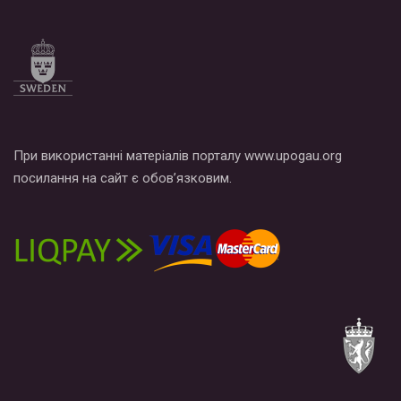
При використанні матеріалів порталу www.upogau.org
посилання на сайт є обов’язковим.