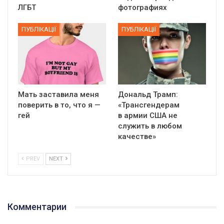
ЛГБТ
фотографиях
ПУБЛІКАЦІЇ
ПУБЛІКАЦІЇ
Мать заставила меня
Дональд Трамп:
поверить в то, что я —
«Трансгендерам
гей
в армии США не
служить в любом
качестве»
PREV
NEXT
01:01
17 травня IDAHO. Міжнародний день боротьби з гомофобією трансфобією і біфобія.
5/17/2020
Комментарии
В цьому році, пандемія та COVІD-19 не дали нам можливості