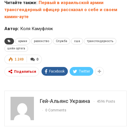
Читайте также:
Первый в израильской армии
трансгендерный офицер рассказал о себе и своем
камин-ауте
Автор:
Коля Камуфляж
армия
равенство
Служба
сша
трансгендерность
шейн ортега
1 249
0
Facebook
Twitter
Поделиться
Гей-Альянс Украина
4596 Posts
0 Comments