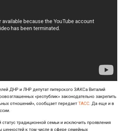
елей ДНР и ЛНР депутат питерского ЗАКСа Виталий
ровозглашенных «республик» законодательно закрепить
льных отношений», сообщает передает
ТАСС
. Да еще и в
ссии.
 статус традиционной семьи и исключить проявления
 ценностей к том числе в сфере семейных