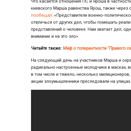
Что касается отношения ПС и Яроша в частности
киевского Марша равенства Ярош, также через 
пообещал
: «Представители военно-политическ
отвлечься от других дел, чтобы помешать реал
представлений о человеке. Нам хватает дел, о
внимание и на это зло».
Читайте также:
Миф о толерантности "Правого с
На следующий день на участников Марша и охр
радикально настроенные молодчики в масках,
в том числе и тяжело, несколько милиционеров,
акции злоумышленники преследовали на улицах