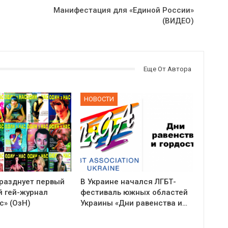
Манифестация для «Единой России»
(ВИДЕО)
Еще От Автора
НОВОСТИ
празднует первый
В Украине начался ЛГБТ-
й гей-журнал
фестиваль южных областей
с» (ОзН)
Украины «Дни равенства и…