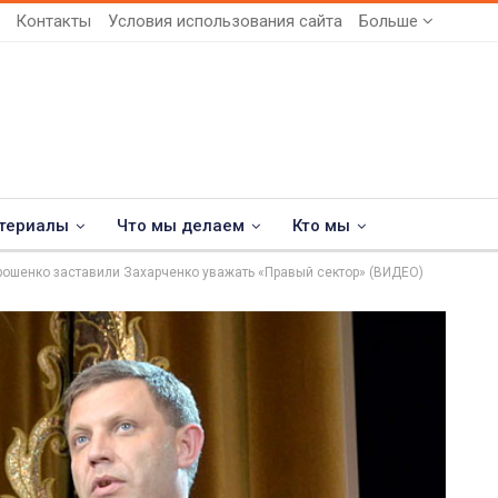
Контакты
Условия использования сайта
Больше
териалы
Что мы делаем
Кто мы
рошенко заставили Захарченко уважать «Правый сектор» (ВИДЕО)