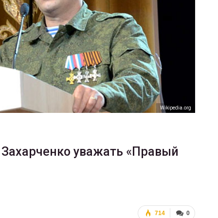
ФОТО
В Берлине отпраздновали
еры
легализацию гей-браков
ГЕЙ-АЛЬЯНС УКРАИНА
Июл 2, 2017
0
Wikipedia.org
 Захарченко уважать «Правый
714
0