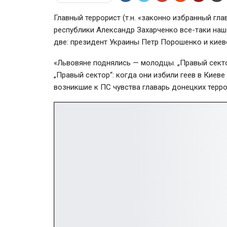
Главный террорист (т.н. «законно избранный г
республики Александр Захарченко
все-таки
наше
две: президент Украины Петр Порошенко и киев
«Львовяне поднялись — молодцы. „Правый секто
„Правый сектор“: когда они избили геев в Киев
возникшие к ПС чувства главарь донецких терро