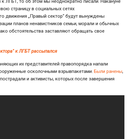
 к ЛГБТ, то об этом мы неоднократно писали. Накануне
свою страницу в социальных сетях
ого движения „Правый сектор“ будут вынуждены
изации планов ненавистников семьи, морали и обычных
днако обстоятельства заставляют обращать свое
ектора" к ЛГБТ рассыпался
аняющих их представителей правопорядка напали
 вооруженные осколочными взрывпакетами.
Были ранены
,
 пострадали и активисты, которых после завершения
.