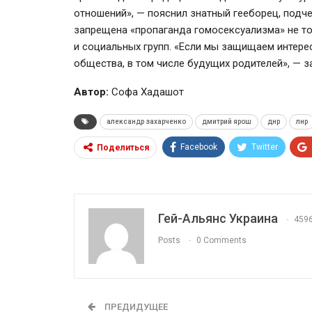
отношений», — пояснил знатный гееборец, подче
запрещена «пропаганда гомосексуализма» не то
и социальных групп.
«Если мы защищаем интерес
общества, в том числе будущих родителей», — з
Автор:
Софа Хадашот
александр захарченко
дмитрий ярош
днр
лнр
Facebook
Twitter
Поделиться
Гей-Альянс Украина
459
Posts
0 Comments
ПРЕДИДУЩЕЕ