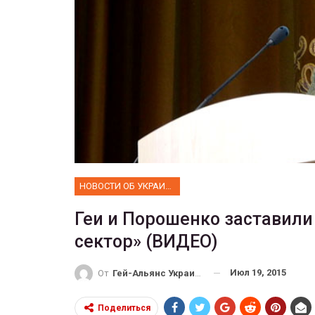
ФОТО
 собрал 200
ников
Военнослужащие-трансгенд
ГЕЙ-АЛЬЯНС УКРАИНА
10, 2017
0
Июл 27, 2017
0
НОВОСТИ ОБ УКРАИНЕ
Геи и Порошенко заставили
сектор» (ВИДЕО)
Июл 19, 2015
От
Гей-Альянс Украина
Поделиться