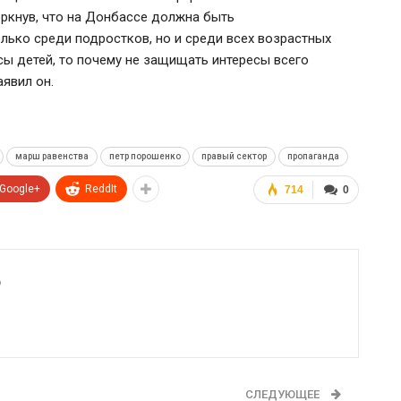
ркнув, что на
Донбассе должна быть
лько среди подростков, но и среди всех возрастных
ы детей, то почему не защищать интересы всего
аявил он.
марш равенства
петр порошенко
правый сектор
пропаганда
Google+
ReddIt
714
0
6
СЛЕДУЮЩЕЕ