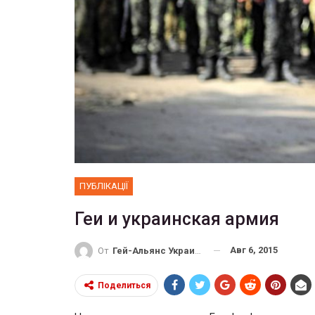
ФОТО
 собрал 200
ников
Военнослужащие-трансгенд
ГЕЙ-АЛЬЯНС УКРАИНА
10, 2017
0
Июл 27, 2017
0
ПУБЛІКАЦІЇ
Геи и украинская армия
Авг 6, 2015
От
Гей-Альянс Украина
Поделиться