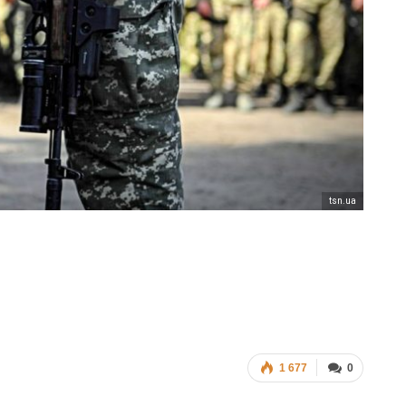
ФОТО
В Берлине отпраздновали
еры
легализацию гей-браков
ГЕЙ-АЛЬЯНС УКРАИНА
Июл 2, 2017
0
tsn.ua
1 677
0