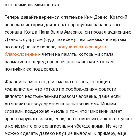
с воплями «самвиновата».
Теперь давайте вернемся к тетеньке Ким Дэвис. Краткий
пересказ истории для тех, кто пропустил начало этого
сериала. Когда Папа был в Америке, он провел аудиенцию.
Дэвис с супругом (судя по всему, тем самым, четвертым
по счету) на нее попала,
получила от Франциска
благословение
и четки на память, которыми стала
размахивать перед прессой, рассказывая, что сам
понтифик ее поддержал.
Франциск лично подлил масла в огонь, сообщив
журналистам, что «отказ по соображениям совести
является неотъемлемым правом человека, даже если
он является государственным чиновником». Иными
словами, поддержал мысль о том, что чиновник имеет
право нарушать закон, если, по его мнению, закон вступает
в конфликт с его религиозными убеждениями. Из чего
можно сделать далеко идущие выводы. К примеру, еще