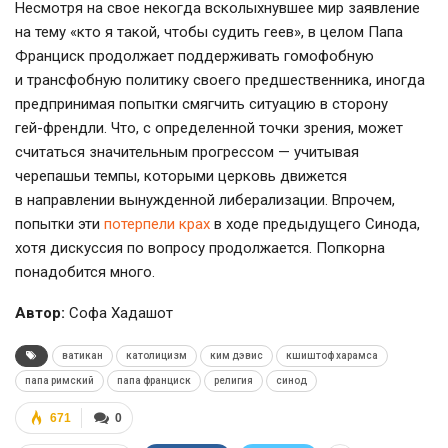
Несмотря на свое некогда всколыхнувшее мир заявление
на тему «кто я такой, чтобы судить геев», в целом Папа
Франциск продолжает поддерживать гомофобную
и трансфобную политику своего предшественника, иногда
предпринимая попытки смягчить ситуацию в сторону
гей-френдли
. Что, с определенной точки зрения, может
считаться значительным прогрессом — учитывая
черепашьи темпы, которыми церковь движется
в направлении вынужденной либерализации. Впрочем,
попытки эти
потерпели крах
в ходе предыдущего Синода,
хотя дискуссия по вопросу продолжается. Попкорна
понадобится много.
Автор:
Софа Хадашот
ватикан
католицизм
ким дэвис
кшиштоф харамса
папа римский
папа франциск
религия
синод
671
0