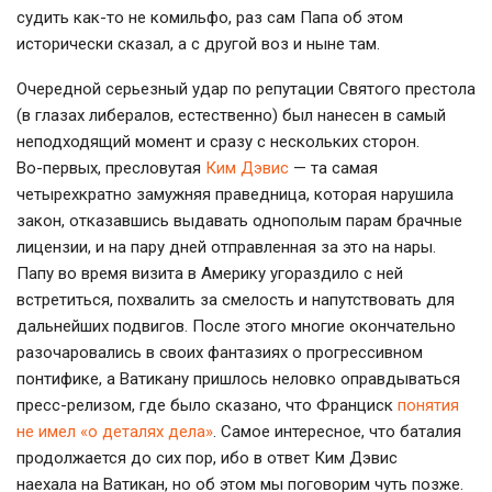
судить
как-то
не комильфо, раз сам Папа об этом
исторически сказал, а с другой воз и ныне там.
Очередной серьезный удар по репутации Святого престола
(в глазах либералов, естественно) был нанесен в самый
неподходящий момент и сразу с нескольких сторон.
Во-первых
, пресловутая
Ким Дэвис
— та самая
четырехкратно замужняя праведница, которая нарушила
закон, отказавшись выдавать однополым парам брачные
лицензии, и на пару дней отправленная за это на нары.
Папу во время визита в Америку угораздило с ней
встретиться, похвалить за смелость и напутствовать для
дальнейших подвигов. После этого многие окончательно
разочаровались в своих фантазиях о прогрессивном
понтифике, а Ватикану пришлось неловко оправдываться
пресс-релизом
, где было сказано, что Франциск
понятия
не имел «о деталях дела»
. Самое интересное, что баталия
продолжается до сих пор, ибо в ответ Ким Дэвис
наехала на Ватикан, но об этом мы поговорим чуть позже.