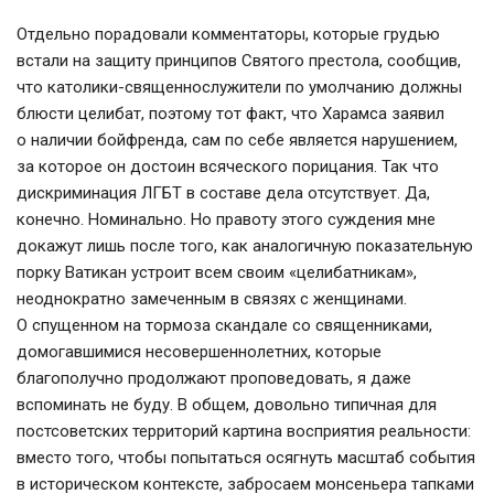
Отдельно порадовали комментаторы, которые грудью
встали на защиту принципов Святого престола, сообщив,
что католики-священнослужители по умолчанию должны
блюсти целибат, поэтому тот факт, что Харамса заявил
о наличии бойфренда, сам по себе является нарушением,
за которое он достоин всяческого порицания. Так что
дискриминация ЛГБТ в составе дела отсутствует. Да,
конечно. Номинально. Но правоту этого суждения мне
докажут лишь после того, как аналогичную показательную
порку Ватикан устроит всем своим «целибатникам»,
неоднократно замеченным в связях с женщинами.
О спущенном на тормоза скандале со священниками,
домогавшимися несовершеннолетних, которые
благополучно продолжают проповедовать, я даже
вспоминать не буду. В общем, довольно типичная для
постсоветских территорий картина восприятия реальности:
вместо того, чтобы попытаться осягнуть масштаб события
в историческом контексте, забросаем монсеньера тапками