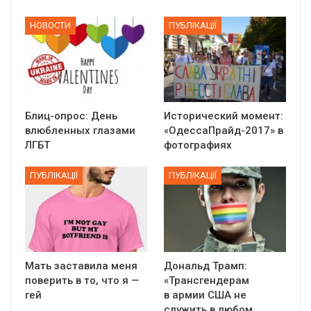
НОВОСТИ
ПУБЛІКАЦІЇ
Блиц-опрос: День
Исторический момент:
влюбленных глазами
«ОдессаПрайд-2017» в
ЛГБТ
фотографиях
ПУБЛІКАЦІЇ
ПУБЛІКАЦІЇ
Мать заставила меня
Дональд Трамп:
поверить в то, что я —
«Трансгендерам
гей
в армии США не
служить в любом