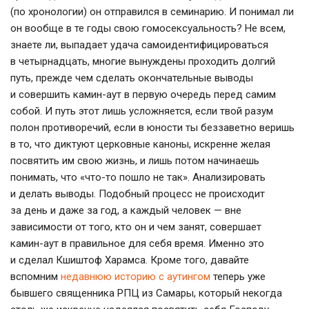
(по хронологии) он отправился в семинарию. И понимал ли
он вообще в те годы свою гомосексуальность? Не всем,
знаете ли, выпадает удача самоидентифицироваться
в четырнадцать, многие вынуждены проходить долгий
путь, прежде чем сделать окончательные выводы
и совершить
камин-аут
в первую очередь перед самим
собой. И путь этот лишь усложняется, если твой разум
полон противоречий, если в юности ты беззаветно веришь
в то, что диктуют церковные каноны, искренне желая
посвятить им свою жизнь, и лишь потом начинаешь
понимать, что «
что-то
пошло не так». Анализировать
и делать выводы. Подобный процесс не происходит
за день и даже за год, а каждый человек — вне
зависимости от того, кто он и чем занят, совершает
камин-аут
в правильное для себя время. Именно это
и сделал Кшиштоф Харамса. Кроме того, давайте
вспомним
недавнюю историю с аутингом
теперь уже
бывшего священника РПЦ из Самары, который некогда