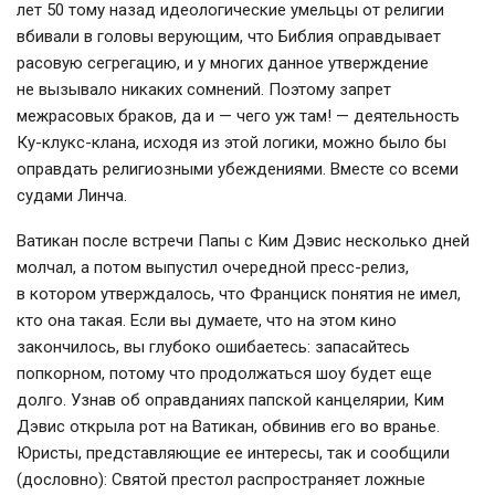
лет 50 тому назад идеологические умельцы от религии
вбивали в головы верующим, что Библия оправдывает
расовую сегрегацию, и у многих данное утверждение
не вызывало никаких сомнений. Поэтому запрет
межрасовых браков, да и — чего уж там! — деятельность
Ку-клукс-клана
, исходя из этой логики, можно было бы
оправдать религиозными убеждениями. Вместе со всеми
судами Линча.
Ватикан после встречи Папы с Ким Дэвис несколько дней
молчал, а потом выпустил очередной
пресс-релиз
,
в котором утверждалось, что Франциск понятия не имел,
кто она такая. Если вы думаете, что на этом кино
закончилось, вы глубоко ошибаетесь: запасайтесь
попкорном, потому что продолжаться шоу будет еще
долго. Узнав об оправданиях папской канцелярии, Ким
Дэвис открыла рот на Ватикан, обвинив его во вранье.
Юристы, представляющие ее интересы, так и сообщили
(дословно): Святой престол распространяет ложные