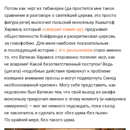
Потом как черт из табакерки (да простится мне такое
сравнение в разговоре о святейшей церкви, это просто
фигура речи) выскочил польский монсеньер Кшиштоф
Харамса, который
совершил
камин-аут
, предъявил
общественности бойфренда и раскритиковал церковь
за гомофобию. Для меня наиболее показательным
в последующей истории
с его увольнением
стало именно
то, что Ватикан Харамсе откровенно попенял: мол, как
не вовремя! Какой безответственный поступок! Ведь
(цитата) «подобные действия привлекут к проблеме
излишнее внимание прессы и могут подвергнуть Синод
необоснованной критике». Могу себе представить, как
недоволен был Ватикан тем, что свой выход из шкафа
монсеньер приурочил именно к этому моменту (и наверняка
намеренно) — мог же немного подождать, пока съезд
не закончится, и сделать все «без
шума-без
пыли».
По крайней мере, без такого шума.