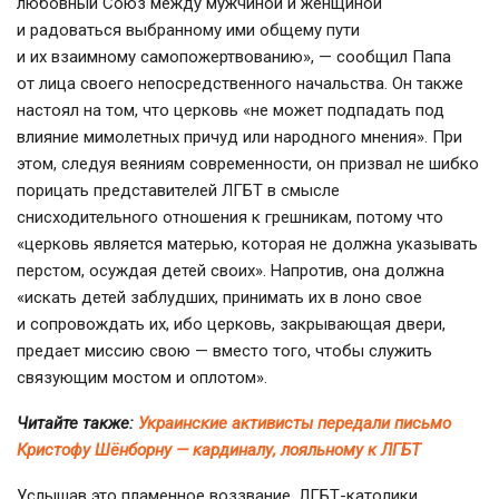
любовный Союз между мужчиной и женщиной
и радоваться выбранному ими общему пути
и их взаимному самопожертвованию», — сообщил Папа
от лица своего непосредственного начальства. Он также
настоял на том, что церковь «не может подпадать под
влияние мимолетных причуд или народного мнения». При
этом, следуя веяниям современности, он призвал не шибко
порицать представителей ЛГБТ в смысле
снисходительного отношения к грешникам, потому что
«церковь является матерью, которая не должна указывать
перстом, осуждая детей своих». Напротив, она должна
«искать детей заблудших, принимать их в лоно свое
и сопровождать их, ибо церковь, закрывающая двери,
предает миссию свою — вместо того, чтобы служить
связующим мостом и оплотом».
Читайте также:
Украинские активисты передали письмо
Кристофу Шёнборну — кардиналу, лояльному к ЛГБТ
Услышав это пламенное воззвание,
ЛГБТ-католики