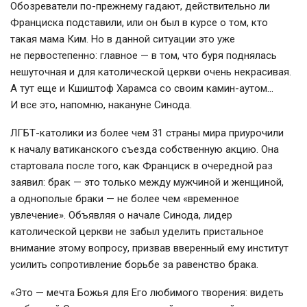
Обозреватели
по-прежнему
гадают, действительно ли
Франциска подставили, или он был в курсе о том, кто
такая мама Ким. Но в данной ситуации это уже
не первостепенно: главное — в том, что буря поднялась
нешуточная и для католической церкви очень некрасивая.
А тут еще и Кшиштоф Харамса со своим
камин-аутом
…
И все это, напомню, накануне Синода.
ЛГБТ-католики
из более чем 31 страны мира приурочили
к началу ватиканского съезда собственную акцию. Она
стартовала после того, как Франциск в очередной раз
заявил: брак — это только между мужчиной и женщиной,
а однополые браки — не более чем «временное
увлечение». Объявляя о начале Синода, лидер
католической церкви не забыл уделить пристальное
внимание этому вопросу, призвав вверенный ему институт
усилить сопротивление борьбе за равенство брака.
«Это — мечта Божья для Его любимого творения: видеть