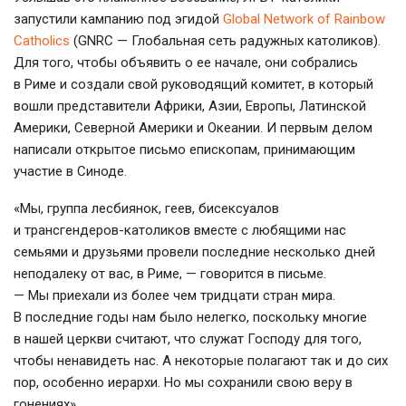
запустили кампанию под эгидой
Global Network of Rainbow
Catholics
(GNRC — Глобальная сеть радужных католиков).
Для того, чтобы объявить о ее начале, они собрались
в Риме и создали свой руководящий комитет, в который
вошли представители Африки, Азии, Европы, Латинской
Америки, Северной Америки и Океании. И первым делом
написали открытое письмо епископам, принимающим
участие в Синоде.
«Мы, группа лесбиянок, геев, бисексуалов
и
трансгендеров-католиков
вместе с любящими нас
семьями и друзьями провели последние несколько дней
неподалеку от вас, в Риме, — говорится в письме.
— Мы приехали из более чем тридцати стран мира.
В последние годы нам было нелегко, поскольку многие
в нашей церкви считают, что служат Господу для того,
чтобы ненавидеть нас. А некоторые полагают так и до сих
пор, особенно иерархи. Но мы сохранили свою веру в
гонениях».