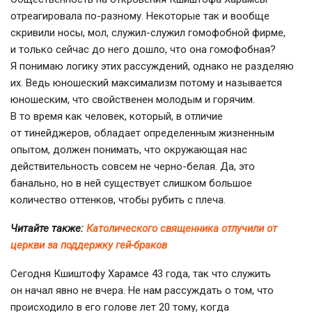
отреагировала
по-разному
. Некоторые так и вообще
скривили носы, мол,
служил-служил
гомофобной фирме,
и только сейчас до него дошло, что она гомофобная?
Я понимаю логику этих рассуждений, однако не разделяю
их. Ведь юношеский максимализм потому и называется
юношеским, что свойственен молодым и горячим.
В то время как человек, который, в отличие
от тинейджеров, обладает определенным жизненным
опытом, должен понимать, что окружающая нас
действительность совсем не
черно-белая
. Да, это
банально, но в ней существует слишком большое
количество оттенков, чтобы рубить с плеча.
Читайте также:
Католического священника отлучили от
церкви за поддержку гей-браков
Сегодня Кшиштофу Харамсе 43 года, так что служить
он начал явно не вчера. Не нам рассуждать о том, что
происходило в его голове лет 20 тому, когда