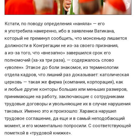
Кстати, по поводу определения «наняла» — его
я употребила намеренно, ибо в заявлении Ватикана,
который не преминул сообщить, что монсеньер лишается
должности в Конгрегации не
из-за
своего признания,
а
из-за
того, что «внезапно» завершился срок его
полномочий (
ха-ха
три раза), — содержалось слово
«уволен». Этакое до боли знакомое, из терминологии
отдела кадров, что лишний раз доказывает: католическая
церковь — такая же фирма (компания, корпорация), как
и любые другие конторы больших или меньших размеров,
принимающие на работу, заключающие с сотрудниками
трудовые договоры и увольняющие их в случае нарушения
таковых. Именно это и произошло: Харамса нарушил
трудовое соглашение, да еще и в самый неподобающий
момент, и его моментально попросили. С соответствующей
пометкой в «трудовой книжке».