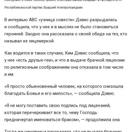
Республиканской партии, бывший телепроповедник
В интервью АВС «узница совести» Дэвис разрыдалась
и сообщила, что у нее и в мыслях не было становиться
героиней. Заодно она рассказала о своей обиде на тех, кто
называл ее лицемеркой.
Как водится в таких случаях, Ким Дэвис сообщила, что
у нее «есть
друзья-геи
», и что в выдаче брачной лицензии
по религиозным соображениям она отказала в том числе
и им.
«Я просто обыкновенный человек, на которого снизошла
благодать Божья и его милость», — сообщила Дэвис.
«Я не могу поставить свою подпись под лицензией,
которая перечеркивает все то, чему Господь
предначертал именоваться браком», — продолжила она.
Тогда же чиновница рассказала, что не выдала брачную