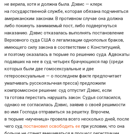
не верила, хотя и должна была. Дэвис — клерк
на государственной службе, которая обязана подчиняться
американским законам. В противном случае она должна
либо покинуть занимаемый пост, либо подвергнуться
наказанию. Дэвис отказалась выполнять постановление
Верховного суда США о легализации однополых браков,
имеющего силу закона в соответствии с Конституцией,
и поэтому оказалась в тюрьме по решению суда. Адвокаты
подавших на нее в суд четырех брачующихся пар (среди
которых были две гомосексуальные и две
гетеросексуальные — о последнем факте предпочитает
умалчивать русскоязычная пресса) предложили
компромиссное решение: суд отпустит Дэвис, если
та готова перестать нарушать закон. Судья согласился,
однако не согласилась Дэвис, заявив о своей решимости
во имя Господа отправиться за решетку. Впрочем,
в тюрьме «мученица» провела всего несколько дней, после
чего суд
постановил освободить ее
при условии, что она
больше не станет вмешиваться в процесс регистрации