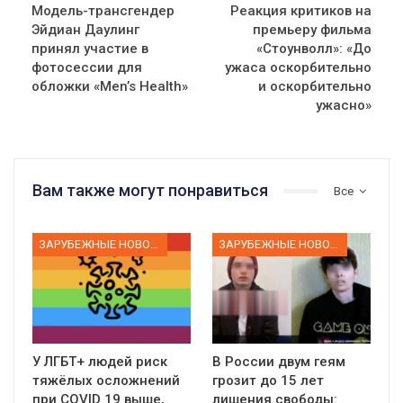
Модель-трансгендер
Реакция критиков на
Эйдиан Даулинг
премьеру фильма
принял участие в
«Стоунволл»: «До
фотосессии для
ужаса оскорбительно
обложки «Men’s Health»
и оскорбительно
ужасно»
Вам также могут понравиться
Все
ЗАРУБЕЖНЫЕ НОВОСТИ
ЗАРУБЕЖНЫЕ НОВОСТИ
У ЛГБТ+ людей риск
В России двум геям
тяжёлых осложнений
грозит до 15 лет
при COVID 19 выше,
лишения свободы: