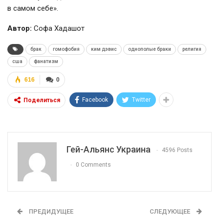
в самом себе».
Автор:
Софа Хадашот
брак
гомофобия
ким дэвис
однополые браки
религия
сша
фанатизм
616
0
Facebook
Twitter
Поделиться
Гей-Альянс Украина
4596 Posts
0 Comments
ПРЕДИДУЩЕЕ
СЛЕДУЮЩЕЕ