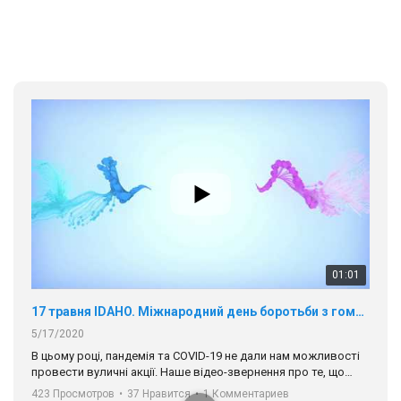
5/17/2020
В цьому році, пандемія та COVІD-19 не дали нам можливості
провести вуличні акції. Наше відео-звернення про те, що
навіть коли ми у різних містах та не можемо зустрінеться, ми
423 Просмотров
•
37 Нравится
•
1 Комментариев
разом. Ми закликаємо всіх хто поділяє цінності рівності та
солідарності, приєднатися до нас. Регіональні підрозділи
ГАУ є в 16 областях України.
Разом наш голос лунає гучніше!
00:58
Зупинимо насильство проти ЛГБТ в Україні! Stop violence against LGBT in Ukraine!
6/30/2017
Емоційний та вражаючий промо-ролік на конкурс PACT, який