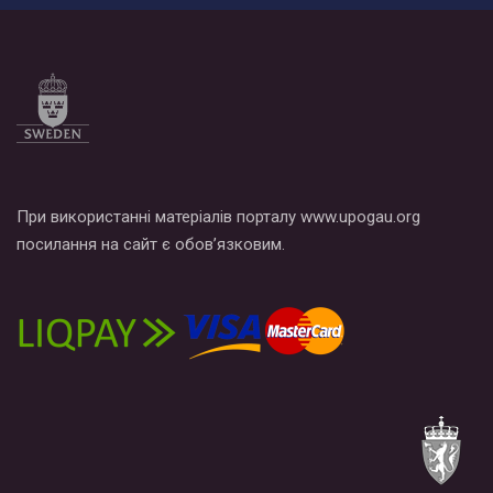
При використанні матеріалів порталу www.upogau.org
посилання на сайт є обов’язковим.