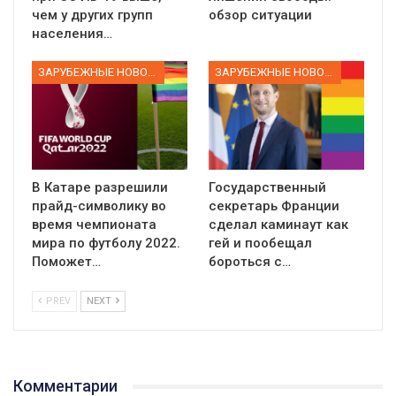
чем у других групп
обзор ситуации
населения…
ЗАРУБЕЖНЫЕ НОВОСТИ
ЗАРУБЕЖНЫЕ НОВОСТИ
В Катаре разрешили
Государственный
прайд-символику во
секретарь Франции
время чемпионата
сделал каминаут как
мира по футболу 2022.
гей и пообещал
Поможет…
бороться с…
PREV
NEXT
01:01
Комментарии
17 травня IDAHO. Міжнародний день боротьби з гомофобією трансфобією і біфобія.