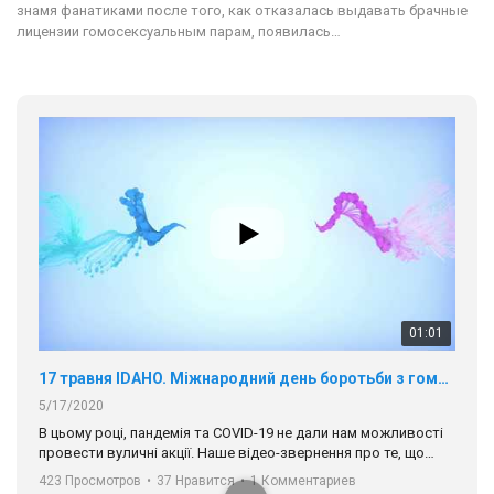
знамя фанатиками после того, как отказалась выдавать брачные
лицензии гомосексуальным парам, появилась…
01:01
17 травня IDAHO. Міжнародний день боротьби з гомофобією трансфобією і біфобія.
5/17/2020
В цьому році, пандемія та COVІD-19 не дали нам можливості
провести вуличні акції. Наше відео-звернення про те, що
навіть коли ми у різних містах та не можемо зустрінеться, ми
423 Просмотров
•
37 Нравится
•
1 Комментариев
разом. Ми закликаємо всіх хто поділяє цінності рівності та