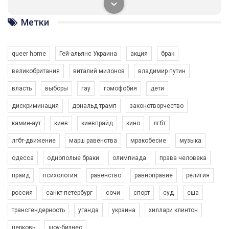
солідарності, приєднатися до нас. Регіональні підрозділи
ГАУ є в 16 областях України.
Метки
Разом наш голос лунає гучніше!
queer home
Гей-альянс Украина
акция
брак
великобритания
виталий милонов
владимир путин
власть
выборы
гау
гомофобия
дети
дискриминация
дональд трамп
законотворчество
камин-аут
киев
киевпрайд
кино
лгбт
00:58
лгбт-движение
марш равенства
мракобесие
музыка
Зупинимо насильство проти ЛГБТ в Україні! Stop violence against LGBT in Ukraine!
одесса
однополые браки
олимпиада
права человека
6/30/2017
Емоційний та вражаючий промо-ролік на конкурс PACT, який
прайд
психология
равенство
равноправие
религия
представляє програму "Гей-альянс Україна" з протидії
насильству проти ЛГБТ в Україні.
россия
санкт-петербург
сочи
спорт
суд
сша
1.9K Просмотров
•
226 Нравится
•
5 Комментариев
Ми просимо вашої підтримки, щоб реалізувати нашу
трансгендерность
уганда
украина
хиллари клинтон
програму з боротьби з насильством проти ЛГБТ в Україні.
церковь
шоу-бизнес