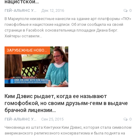
нацистской…
ГЕЙ-АЛЬЯНС УКРАИНА
Дек 12, 2016
0
В Мариуполе неизвестные нанесли на здание арт-платформы «ТЮ!»
гомофобные и нацистские надписи. Об этом сообщила на своей
странице в Facebook основательница площадки Диана Берг.
Хейтеры оставили…
ЗАРУБЕЖНЫЕ НОВОСТИ
Ким Дэвис рыдает, когда ее называют
гомофобкой, но своим друзьям-геям в выдаче
брачной лицензии…
ГЕЙ-АЛЬЯНС УКРАИНА
Сен 25, 2015
0
Чиновница из штата Кентукки Ким Дэвис, которая стала символом
американского религиозного консерватизма и была поднята на