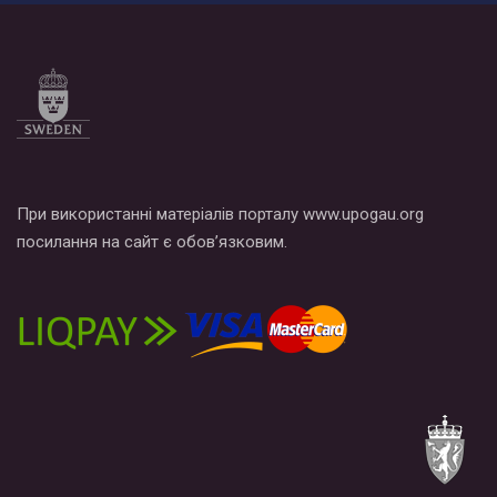
При використанні матеріалів порталу www.upogau.org
посилання на сайт є обов’язковим.