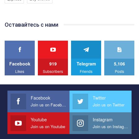
Якщо ти хочеш підтримати нас - просто натисни "лайк" під
відео.
Team of Gay Alliance Ukraine participates in a competition for the
Оставайтесь с нами
best video, representing programme for the development of
organization. The competition is organized by inetrnational
organization PACT.
We appeal to your support and ask to help us implement our plan
to combat violence against LGBT people in Ukraine.
Facebook
919
Telegram
5,106
All you have to do is to press "Like" below the video.
Likes
Subscribers
Friends
Posts
Эмоционально сильный ролик от команды "Гей-альянс
Украина", который принимает участие в конкурсе
международной организации PACT на лучший ролик,
представляющий программу развития организации.
Facebook
Twitter
Join us on Facebook
Join us on Twitter
Мы просим вас поддержать нас и помочь нам реализовать
наш план по борьбе с насилием и дискриминацией на почве
СОГИ в Украине.
Youtube
Instagram
Join us on Youtube
Join us on Instagram
Все, что вам нужно сделать - это зайти на наш канал YouTube
по этой ссылке и поставить лайк под видео.