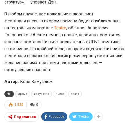
структур», — уповает Дэн.
В любом случае, все вошедшие в
шорт-лист
фестиваля пьесы в скором времени будут опубликованы
на театральном портале
Teatre
, обещает Анастасия
Головненко. «А еще немного позже, вероятно, состоятся
и первые постановки пьес, посвященных
ЛГБТ-тематике
в том числе. По крайней мере, во время сценических читок
фестиваля несколько киевских режиссеров уже изъявили
желание заниматься этими текстами дальше», —
воодушевляет нас она.
Автор:
Коля Камуфляж
драма
искусство
пьеса
театр
1 539
0
Facebook
Twitter
Поделиться