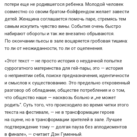
потери еще не родившегося ребенка. Молодой человек
совместно со своим
братом-бойфрендом
желает завести
детей. Женщина соглашается помочь паре, стремясь тем
самым искупить чувство вины. События очень быстро
набирают обороты и так же внезапно обрываются.
По окончании пьесы в зале воцаряется гробовая тишина:
то ли от неожиданности, то ли от оцепенения.
«Этот текст — не просто история о неудачной попытке
суррогатного материнства для
гей-пары
, это — история
о непринятии себя, поиске предназначения, идентичности
и смыслов к существованию. Это предельно откровенный
разговор об обладании, обществе потребления и о том,
что общество наше — насквозь больно и „не может
родить“. Суть того, что происходило во время читки этого
текста на фестивале, — не в трансформации героев
на сцене, но в трансформации зрителей в зале. Лучшее
подтверждение тому — долгая пауза без аплодисментов
в финале», — считает Дэн Гуменный.