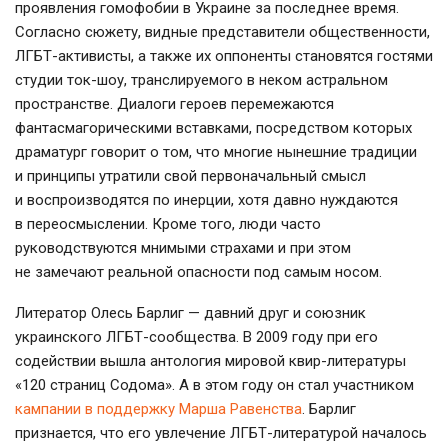
проявления гомофобии в Украине за последнее время.
Согласно сюжету, видные представители общественности,
ЛГБТ-активисты
, а также их оппоненты становятся гостями
студии
ток-шоу
, транслируемого в неком астральном
пространстве. Диалоги героев перемежаются
фантасмагорическими вставками, посредством которых
драматург говорит о том, что многие нынешние традиции
и принципы утратили свой первоначальный смысл
и воспроизводятся по инерции, хотя давно нуждаются
в переосмыслении. Кроме того, люди часто
руководствуются мнимыми страхами и при этом
не замечают реальной опасности под самым носом.
Литератор Олесь Барлиг — давний друг и союзник
украинского
ЛГБТ-сообщества
. В 2009 году при его
содействии вышла антология мировой
квир-литературы
«120 страниц Содома». А в этом году он стал участником
кампании в поддержку Марша Равенства
. Барлиг
признается, что его увлечение
ЛГБТ-литературой
началось