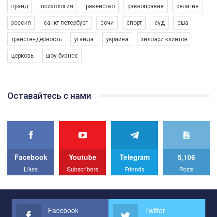
прайд
психология
равенство
равноправие
религия
россия
санкт-петербург
сочи
спорт
суд
сша
трансгендерность
уганда
украина
хиллари клинтон
церковь
шоу-бизнес
Оставайтесь с нами
Facebook
Youtube
Telegram
5,106
Likes
Subscribers
Friends
Posts
Facebook
Twitter