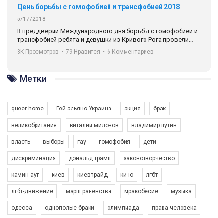
День борьбы с гомофобией и трансфобией 2018
5/17/2018
В преддверии Международного дня борьбы с гомофобией и
трансфобией ребята и девушки из Кривого Рога провели
социальный эксперимент, сравнив реакцию на
3K Просмотров
•
79 Нравится
•
6 Комментариев
представительницу ЛГБТ-комьюнити в двух странах, в
Германии (Мюнхен) и в Украине (Кривой Рог).
Метки
Автор видео - Queer-студия.
queer home
Гей-альянс Украина
акция
брак
великобритания
виталий милонов
владимир путин
власть
выборы
гау
гомофобия
дети
дискриминация
дональд трамп
законотворчество
камин-аут
киев
киевпрайд
кино
лгбт
лгбт-движение
марш равенства
мракобесие
музыка
одесса
однополые браки
олимпиада
права человека