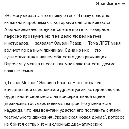
© Надя Мельниченко
«Не могу сказать, что я пишу о геях. Я пишу о людях,
их жизни и проблемах, с которыми они сталкиваются.
А одновременно получается еще и о геях. Наверное,
пафосно прозвучит, но я не делю людей на геев
и натуралов, — заявляет Эльвин Рзаев. — Тема ЛГБТ меня
волнует по разным причинам. Одна из них — это
существующая в нашем обществе дискриминация.
Впрочем, у меня в пьесах, как мне кажется, есть другие
важные темы».
«„ГогольМоголь“ Эльвина Рзаева — это образец
качественной европейской драматургии, которой сложно
будет найти свое место на консервативной сцене
украинских государственных театров. Но у меня есть
надежда, что нам
все-таки
удастся его поставить силами
театрального движения „Украинская новая драма“, которое
не боится острых тем и сложных драматических