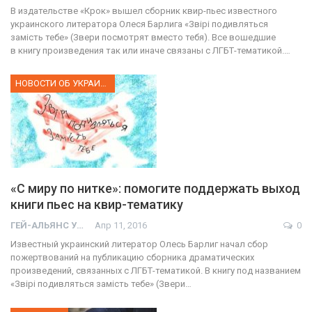
В издательстве «Крок» вышел сборник квир-пьес известного
украинского литератора Олеся Барлига «Звірі подивляться
замість тебе» (Звери посмотрят вместо тебя). Все вошедшие
в книгу произведения так или иначе связаны с ЛГБТ-тематикой.…
НОВОСТИ ОБ УКРАИНЕ
«С миру по нитке»: помогите поддержать выход
книги пьес на квир-тематику
ГЕЙ-АЛЬЯНС УКРАИНА
Апр 11, 2016
0
Известный украинский литератор Олесь Барлиг начал сбор
пожертвований на публикацию сборника драматических
произведений, связанных с ЛГБТ-тематикой. В книгу под названием
«Звірі подивляться замість тебе» (Звери…