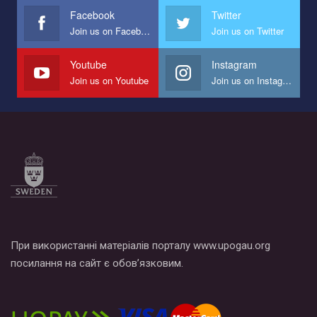
представляющий программу развития организации.
Facebook
Twitter
Join us on Facebook
Join us on Twitter
Мы просим вас поддержать нас и помочь нам реализовать
наш план по борьбе с насилием и дискриминацией на почве
СОГИ в Украине.
Youtube
Instagram
Join us on Youtube
Join us on Instagram
Все, что вам нужно сделать - это зайти на наш канал YouTube
по этой ссылке и поставить лайк под видео.
При використанні матеріалів порталу www.upogau.org
посилання на сайт є обов’язковим.