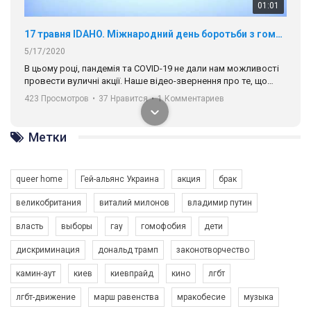
01:01
17 травня IDAHO. Міжнародний день боротьби з гомофобією трансфобією і біфобія.
5/17/2020
В цьому році, пандемія та COVІD-19 не дали нам можливості
провести вуличні акції. Наше відео-звернення про те, що
навіть коли ми у різних містах та не можемо зустрінеться, ми
423 Просмотров
•
37 Нравится
•
1 Комментариев
разом. Ми закликаємо всіх хто поділяє цінності рівності та
солідарності, приєднатися до нас. Регіональні підрозділи
ГАУ є в 16 областях України.
Метки
Разом наш голос лунає гучніше!
queer home
Гей-альянс Украина
акция
брак
великобритания
виталий милонов
владимир путин
власть
выборы
гау
гомофобия
дети
дискриминация
дональд трамп
законотворчество
камин-аут
киев
киевпрайд
кино
лгбт
00:58
лгбт-движение
марш равенства
мракобесие
музыка
Зупинимо насильство проти ЛГБТ в Україні! Stop violence against LGBT in Ukraine!