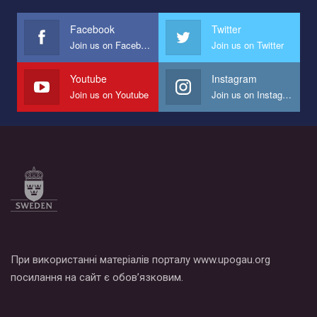
международной организации PACT на лучший ролик,
представляющий программу развития организации.
Facebook
Twitter
Join us on Facebook
Join us on Twitter
Мы просим вас поддержать нас и помочь нам реализовать
наш план по борьбе с насилием и дискриминацией на почве
СОГИ в Украине.
Youtube
Instagram
Join us on Youtube
Join us on Instagram
Все, что вам нужно сделать - это зайти на наш канал YouTube
по этой ссылке и поставить лайк под видео.
При використанні матеріалів порталу www.upogau.org
посилання на сайт є обов’язковим.