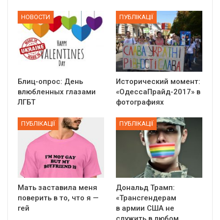
НОВОСТИ
ПУБЛІКАЦІЇ
Блиц-опрос: День
Исторический момент:
влюбленных глазами
«ОдессаПрайд-2017» в
ЛГБТ
фотографиях
ПУБЛІКАЦІЇ
ПУБЛІКАЦІЇ
Мать заставила меня
Дональд Трамп:
поверить в то, что я —
«Трансгендерам
гей
в армии США не
служить в любом