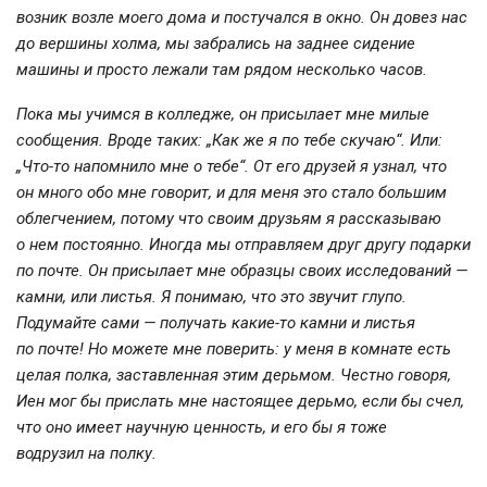
возник возле моего дома и постучался в окно. Он довез нас
до вершины холма, мы забрались на заднее сидение
машины и просто лежали там рядом несколько часов.
Пока мы учимся в колледже, он присылает мне милые
сообщения. Вроде таких: „Как же я по тебе скучаю“. Или:
„
Что-то
напомнило мне о тебе“. От его друзей я узнал, что
он много обо мне говорит, и для меня это стало большим
облегчением, потому что своим друзьям я рассказываю
о нем постоянно. Иногда мы отправляем друг другу подарки
по почте. Он присылает мне образцы своих исследований —
камни, или листья. Я понимаю, что это звучит глупо.
Подумайте сами — получать
какие-то
камни и листья
по почте! Но можете мне поверить: у меня в комнате есть
целая полка, заставленная этим дерьмом. Честно говоря,
Иен мог бы прислать мне настоящее дерьмо, если бы счел,
что оно имеет научную ценность, и его бы я тоже
водрузил на полку.