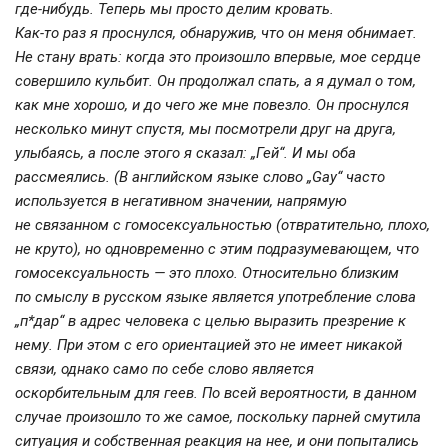
где-нибудь
. Теперь мы просто делим кровать.
Как-то раз я проснулся
, обнаружив, что он меня обнимает.
Не стану врать: когда это произошло впервые, мое сердце
совершило кульбит. Он продолжал спать, а я думал о том,
как мне хорошо, и до чего же мне повезло. Он проснулся
несколько минут спустя, мы посмотрели друг на друга,
улыбаясь, а после этого я сказал: „Гей“. И мы оба
рассмеялись. (В английском языке слово „Gay“ часто
используется в негативном значении, напрямую
не связанном с гомосексуальностью (отвратительно, плохо,
не круто), но одновременно с этим подразумевающем, что
гомосексуальность — это плохо. Относительно близким
по смыслу в русском языке является употребление слова
„п*дар“ в адрес человека с целью выразить презрение к
нему. При этом с его ориентацией это не имеет никакой
связи, однако само по себе слово является
оскорбительным для геев. По всей вероятности, в данном
случае произошло то же самое, поскольку парней смутила
ситуация и собственная реакция на нее, и они попытались