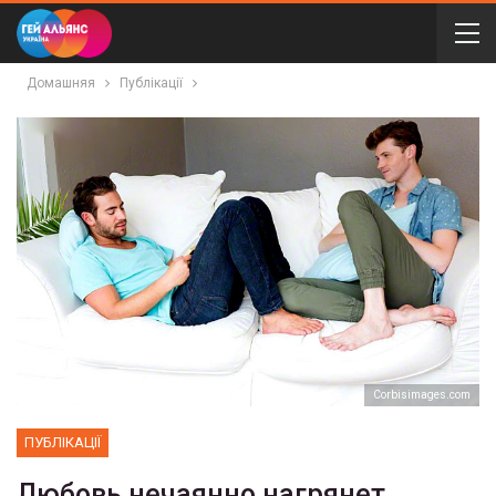
Домашняя
Публікації
Corbisimages.com
ПУБЛІКАЦІЇ
Любовь нечаянно нагрянет…