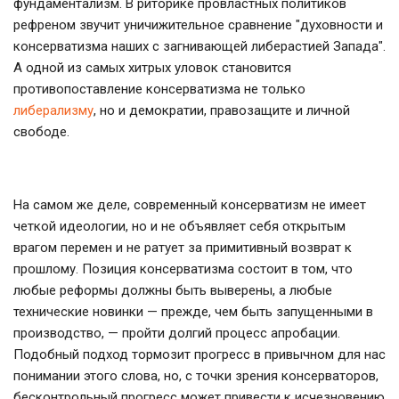
фундаментализм. В риторике провластных политиков
рефреном звучит уничижительное сравнение "духовности и
консерватизма наших с загнивающей либерастией Запада".
А одной из самых хитрых уловок становится
противопоставление консерватизма не только
либерализму
, но и демократии, правозащите и личной
свободе.
На самом же деле, современный консерватизм не имеет
четкой идеологии, но и не объявляет себя открытым
врагом перемен и не ратует за примитивный возврат к
прошлому. Позиция консерватизма состоит в том, что
любые реформы должны быть выверены, а любые
технические новинки — прежде, чем быть запущенными в
производство, — пройти долгий процесс апробации.
Подобный подход тормозит прогресс в привычном для нас
понимании этого слова, но, с точки зрения консерваторов,
бесконтрольный прогресс может привести к исчезновению