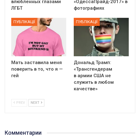
влюбленных глазами
«ОдессаПрайд-2017» в
ЛГБТ
фотографиях
ПУБЛІКАЦІЇ
ПУБЛІКАЦІЇ
Мать заставила меня
Дональд Трамп:
поверить в то, что я —
«Трансгендерам
гей
в армии США не
служить в любом
качестве»
PREV
NEXT
01:01
17 травня IDAHO. Міжнародний день боротьби з гомофобією трансфобією і біфобія.
Комментарии
5/17/2020