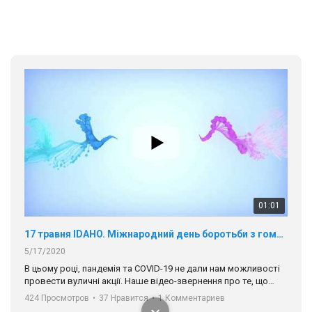
В цьому році, пандемія та COVІD-19 не дали нам можливості
провести вуличні акції. Наше відео-звернення про те, що
навіть коли ми у різних містах та не можемо зустрінеться, ми
424 Просмотров
•
37 Нравится
•
1 Комментариев
разом. Ми закликаємо всіх хто поділяє цінності рівності та
солідарності, приєднатися до нас. Регіональні підрозділи
ГАУ є в 16 областях України.
Разом наш голос лунає гучніше!
00:58
Зупинимо насильство проти ЛГБТ в Україні! Stop violence against LGBT in Ukraine!
6/30/2017
Емоційний та вражаючий промо-ролік на конкурс PACT, який
представляє програму "Гей-альянс Україна" з протидії
насильству проти ЛГБТ в Україні.