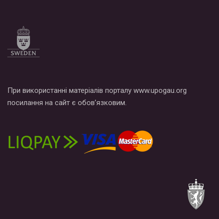
При використанні матеріалів порталу www.upogau.org
посилання на сайт є обов’язковим.