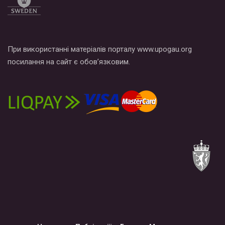
При використанні матеріалів порталу www.upogau.org
посилання на сайт є обов’язковим.