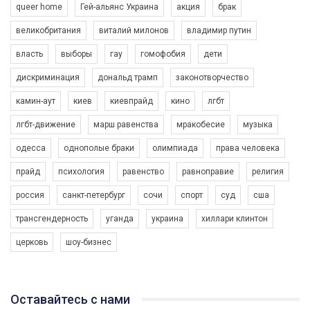
queer home
Гей-альянс Украина
акция
брак
великобритания
виталий милонов
владимир путин
власть
выборы
гау
гомофобия
дети
дискриминация
дональд трамп
законотворчество
камин-аут
киев
киевпрайд
кино
лгбт
00:58
лгбт-движение
марш равенства
мракобесие
музыка
Зупинимо насильство проти ЛГБТ в Україні! Stop violence against LGBT in Ukraine!
одесса
однополые браки
олимпиада
права человека
6/30/2017
Емоційний та вражаючий промо-ролік на конкурс PACT, який
прайд
психология
равенство
равноправие
религия
представляє програму "Гей-альянс Україна" з протидії
насильству проти ЛГБТ в Україні.
россия
санкт-петербург
сочи
спорт
суд
сша
1.9K Просмотров
•
226 Нравится
•
5 Комментариев
Ми просимо вашої підтримки, щоб реалізувати нашу
трансгендерность
уганда
украина
хиллари клинтон
програму з боротьби з насильством проти ЛГБТ в Україні.
церковь
шоу-бизнес
Якщо ти хочеш підтримати нас - просто натисни "лайк" під
відео.
Team of Gay Alliance Ukraine participates in a competition for the
Оставайтесь с нами
best video, representing programme for the development of