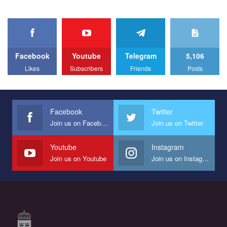
organization. The competition is organized by inetrnational
organization PACT.
We appeal to your support and ask to help us implement our plan
to combat violence against LGBT people in Ukraine.
Facebook
Youtube
Telegram
5,106
All you have to do is to press "Like" below the video.
Likes
Subscribers
Friends
Posts
Эмоционально сильный ролик от команды "Гей-альянс
Украина", который принимает участие в конкурсе
международной организации PACT на лучший ролик,
представляющий программу развития организации.
Facebook
Twitter
Join us on Facebook
Join us on Twitter
Мы просим вас поддержать нас и помочь нам реализовать
наш план по борьбе с насилием и дискриминацией на почве
СОГИ в Украине.
Youtube
Instagram
Join us on Youtube
Join us on Instagram
Все, что вам нужно сделать - это зайти на наш канал YouTube
по этой ссылке и поставить лайк под видео.