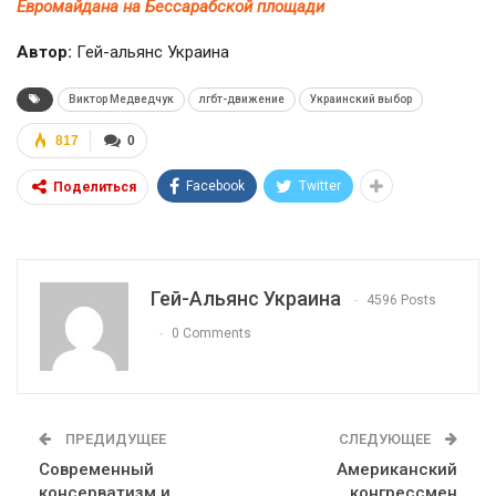
Евромайдана на Бессарабской площади
Автор:
Гей-альянс Украина
Виктор Медведчук
лгбт-движение
Украинский выбор
817
0
Facebook
Twitter
Поделиться
Гей-Альянс Украина
4596 Posts
0 Comments
ПРЕДИДУЩЕЕ
СЛЕДУЮЩЕЕ
Современный
Американский
консерватизм и
конгрессмен