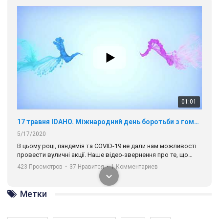
01:01
17 травня IDAHO. Міжнародний день боротьби з гомофобією трансфобією і біфобія.
5/17/2020
В цьому році, пандемія та COVІD-19 не дали нам можливості
провести вуличні акції. Наше відео-звернення про те, що
навіть коли ми у різних містах та не можемо зустрінеться, ми
423 Просмотров
•
37 Нравится
•
1 Комментариев
разом. Ми закликаємо всіх хто поділяє цінності рівності та
солідарності, приєднатися до нас. Регіональні підрозділи
ГАУ є в 16 областях України.
Метки
Разом наш голос лунає гучніше!