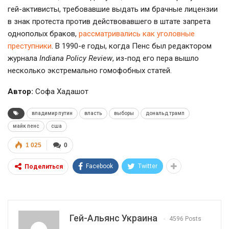
гей-активисты
, требовавшие выдать им брачные лицензии
в знак протеста против действовавшего в штате запрета
однополых браков,
рассматривались как уголовные
преступники
. В
1990-е
годы, когда Пенс был редактором
журнала
Indiana Policy Review
,
из-под
его пера вышло
несколько экстремально гомофобных статей.
Автор:
Софа Хадашот
владимир путин
власть
выборы
дональд трамп
майк пенс
сша
1 025
0
Facebook
Twitter
Поделиться
Гей-Альянс Украина
4596 Posts