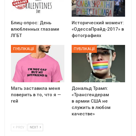
Блиц-опрос: День
Исторический момент:
влюбленных глазами
«ОдессаПрайд-2017» в
ЛГБТ
фотографиях
ПУБЛІКАЦІЇ
ПУБЛІКАЦІЇ
Мать заставила меня
Дональд Трамп:
поверить в то, что я —
«Трансгендерам
гей
в армии США не
служить в любом
качестве»
PREV
NEXT