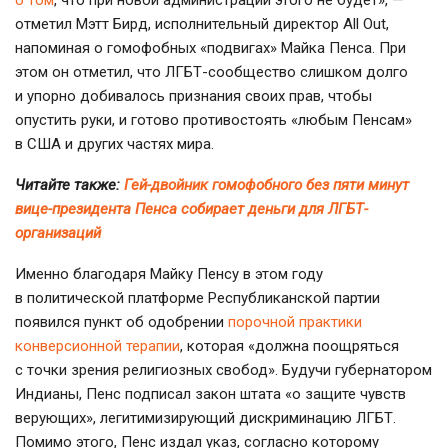
о том
, что при новой администрации этого не будет», —
отметил Мэтт Бирд, исполнительный директор All Out,
напоминая о гомофобных «подвигах» Майка Пенса. При
этом он отметил, что
ЛГБТ-сообщество
слишком долго
и упорно добивалось признания своих прав, чтобы
опустить руки, и готово противостоять «любым Пенсам»
в США и других частях мира.
Читайте также:
Гей-двойник гомофобного без пяти минут
вице-президента Пенса собирает деньги для ЛГБТ-
организаций
Именно благодаря Майку Пенсу в этом году
в политической платформе Республиканской партии
появился пункт об одобрении
порочной практики
конверсионной терапии
, которая «должна поощряться
с точки зрения религиозных свобод». Будучи губернатором
Индианы, Пенс подписал закон штата «о защите чувств
верующих», легитимизирующий дискриминацию ЛГБТ.
Помимо этого, Пенс издал указ, согласно которому