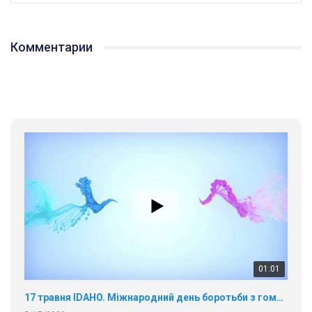
Комментарии
01:01
17 травня IDAHO. Міжнародний день боротьби з гомофобією трансфобією і біфобія.
5/17/2020
В цьому році, пандемія та COVІD-19 не дали нам можливості
провести вуличні акції. Наше відео-звернення про те, що
навіть коли ми у різних містах та не можемо зустрінеться, ми
423 Просмотров
•
37 Нравится
•
1 Комментариев
разом. Ми закликаємо всіх хто поділяє цінності рівності та
солідарності, приєднатися до нас. Регіональні підрозділи
ГАУ є в 16 областях України.
Разом наш голос лунає гучніше!