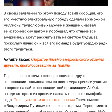
В своем заявлении по этому поводу Трамп сообщил, что
его «честную электоральную победу сделали возможной
миллионы трудолюбивых мужчин и женщин», назвал
ее историческим шагом и пообещал, что отныне все
американцы могут рассчитывать на светлое будущее,
поскольку лично он и вся его команда будут усердно ради
этого трудиться.
Читайте также:
Открытое письмо американского отца-гея
друзьям, проголосовавшим за Трампа
Параллельно с этим в сети проводилось другое
голосование: пользователи со всего мира приняли участие
в опросе на сайте правозащитной организации All Out,
в ходе которого их просили назвать главного гомофоба
года.
По результатам этого голосования
Трамп вместе
с Владимиром Путиным оказались вторыми. Первое место
занял новоизбранный американский
вице-президент
Майк