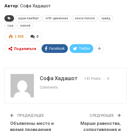
Автор:
Софа Хадашот
адам ламберт
лгбт-движение
нэнси пелоси
прайд
сша
хоккей
1 958
0
Facebook
Twitter
Поделиться
Софа Хадашот
141 Posts
0
Comments
ПРЕДИДУЩЕЕ
СЛЕДУЮЩЕЕ
Объявлены место и
Марши равенства,
время проведения
сопротивления и