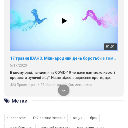
00:58
Зупинимо насильство проти ЛГБТ в Україні! Stop violence against LGBT in Ukraine!
6/30/2017
Емоційний та вражаючий промо-ролік на конкурс PACT, який
представляє програму "Гей-альянс Україна" з протидії
насильству проти ЛГБТ в Україні.
1.9K Просмотров
•
226 Нравится
•
5 Комментариев
Ми просимо вашої підтримки, щоб реалізувати нашу
програму з боротьби з насильством проти ЛГБТ в Україні.
Метки
Якщо ти хочеш підтримати нас - просто натисни "лайк" під
відео.
queer home
Гей-альянс Украина
акция
брак
Team of Gay Alliance Ukraine participates in a competition for the
великобритания
виталий милонов
владимир путин