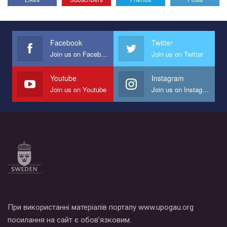
Эмоционально сильный ролик от команды "Гей-альянс
Украина", который принимает участие в конкурсе
международной организации PACT на лучший ролик,
представляющий программу развития организации.
Facebook
Twitter
Join us on Facebook
Join us on Twitter
Мы просим вас поддержать нас и помочь нам реализовать
наш план по борьбе с насилием и дискриминацией на почве
СОГИ в Украине.
Youtube
Instagram
Join us on Youtube
Join us on Instagram
Все, что вам нужно сделать - это зайти на наш канал YouTube
по этой ссылке и поставить лайк под видео.
При використанні матеріалів порталу www.upogau.org
посилання на сайт є обов’язковим.