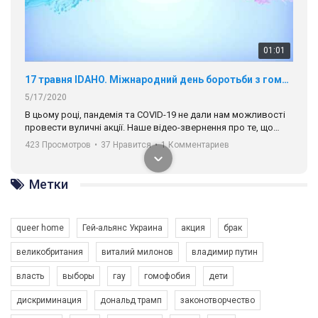
01:01
17 травня IDAHO. Міжнародний день боротьби з гомофобією трансфобією і біфобія.
5/17/2020
В цьому році, пандемія та COVІD-19 не дали нам можливості
провести вуличні акції. Наше відео-звернення про те, що
навіть коли ми у різних містах та не можемо зустрінеться, ми
423 Просмотров
•
37 Нравится
•
1 Комментариев
разом. Ми закликаємо всіх хто поділяє цінності рівності та
солідарності, приєднатися до нас. Регіональні підрозділи
ГАУ є в 16 областях України.
Метки
Разом наш голос лунає гучніше!
queer home
Гей-альянс Украина
акция
брак
великобритания
виталий милонов
владимир путин
власть
выборы
гау
гомофобия
дети
дискриминация
дональд трамп
законотворчество