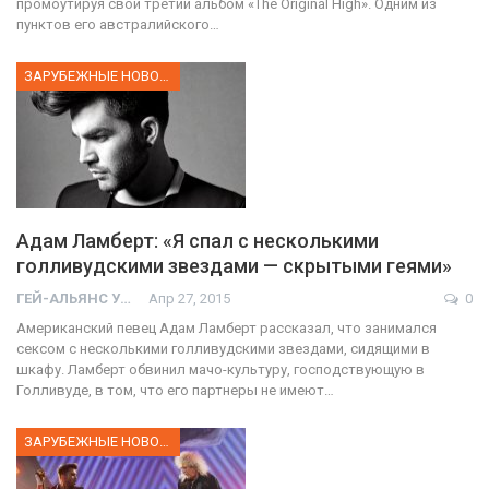
промоутируя свой третий альбом «The Original High». Одним из
пунктов его австралийского…
ЗАРУБЕЖНЫЕ НОВОСТИ
Адам Ламберт: «Я спал с несколькими
голливудскими звездами — скрытыми геями»
ГЕЙ-АЛЬЯНС УКРАИНА
Апр 27, 2015
0
Американский певец Адам Ламберт рассказал, что занимался
сексом с несколькими голливудскими звездами, сидящими в
шкафу. Ламберт обвинил мачо-культуру, господствующую в
Голливуде, в том, что его партнеры не имеют…
ЗАРУБЕЖНЫЕ НОВОСТИ