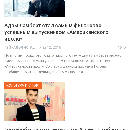
Адам Ламберт стал самым финансово
успешным выпускником «Американского
идола»
ГЕЙ-АЛЬЯНС УКРАИНА
Янв 12, 2016
0
По итогам прошлого года открытого гея Адама Ламберта можно
смело считать самым успешным выпускником талант-шоу
«Американский идол». Согласно данным журнала Forbes,
любящего считать деньги, в 2015-м Ламберт…
КУЛЬТУРА И СПОРТ
Гомофобы не хотели пускать Адама Ламберта в