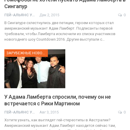
Сингапур
ГЕЙ-АЛЬЯНС УКРАИНА
Дек 2, 2015
0
В Сингапуре схлестнулись две петиции, героем которых стал
американский музыкант Адам Ламберт. Подписанты первой
требовали, чтобы Ламберта исключили из списка участников
новогоднего шоу Countdown 2016. Другие выступали с…
ЗАРУБЕЖНЫЕ НОВОСТИ
У Адама Ламберта спросили, почему он не
встречается с Рики Мартином
ГЕЙ-АЛЬЯНС УКРАИНА
Авг 3, 2015
0
Хотите узнать, как выглядят гей-стереотипы в Австралии?
Американский музыкант Адам Ламберт находится сейчас там,