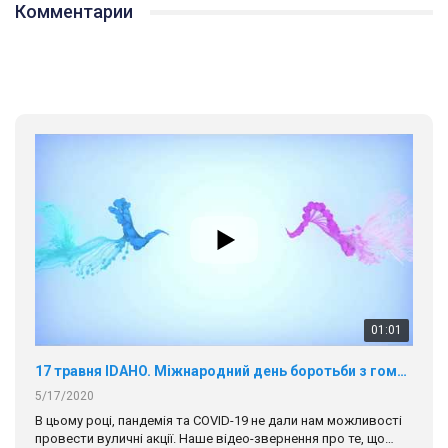
Комментарии
01:01
17 травня IDAHO. Міжнародний день боротьби з гомофобією трансфобією і біфобія.
5/17/2020
В цьому році, пандемія та COVІD-19 не дали нам можливості
провести вуличні акції. Наше відео-звернення про те, що
навіть коли ми у різних містах та не можемо зустрінеться, ми
423 Просмотров
•
37 Нравится
•
1 Комментариев
разом. Ми закликаємо всіх хто поділяє цінності рівності та
солідарності, приєднатися до нас. Регіональні підрозділи
ГАУ є в 16 областях України.
Разом наш голос лунає гучніше!