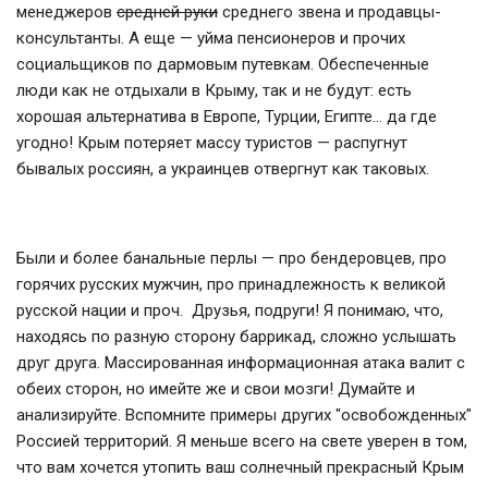
менеджеров
средней руки
среднего звена и продавцы-
консультанты. А еще — уйма пенсионеров и прочих
социальщиков по дармовым путевкам. Обеспеченные
люди как не отдыхали в Крыму, так и не будут: есть
хорошая альтернатива в Европе, Турции, Египте… да где
угодно! Крым потеряет массу туристов — распугнут
бывалых россиян, а украинцев отвергнут как таковых.
Были и более банальные перлы — про бендеровцев, про
горячих русских мужчин, про принадлежность к великой
русской нации и проч. Друзья, подруги! Я понимаю, что,
находясь по разную сторону баррикад, сложно услышать
друг друга. Массированная информационная атака валит с
обеих сторон, но имейте же и свои мозги! Думайте и
анализируйте. Вспомните примеры других "освобожденных"
Россией территорий. Я меньше всего на свете уверен в том,
что вам хочется утопить ваш солнечный прекрасный Крым