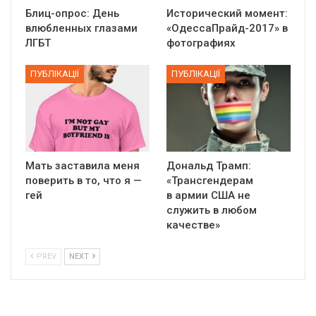
Блиц-опрос: День
Исторический момент:
влюбленных глазами
«ОдессаПрайд-2017» в
ЛГБТ
фотографиях
ПУБЛІКАЦІЇ
ПУБЛІКАЦІЇ
Мать заставила меня
Дональд Трамп:
поверить в то, что я —
«Трансгендерам
гей
в армии США не
служить в любом
качестве»
PREV
NEXT