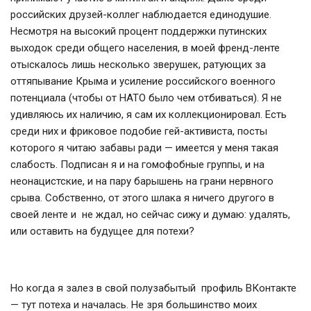
российских друзей-коллег наблюдается единодушие.
Несмотря на высокий процент поддержки путинских
выходок среди общего населения, в моей френд-ленте
отыскалось лишь несколько зверушек, ратующих за
оттяпывание Крыма и усиление российского военного
потенциала (чтобы от НАТО было чем отбиваться). Я не
удивляюсь их наличию, я сам их коллекционировал. Есть
среди них и фриковое подобие гей-активиста, посты
которого я читаю забавы ради — имеется у меня такая
слабость. Подписан я и на гомофобные группы, и на
неонацистские, и на пару барышень на грани нервного
срыва. Собственно, от этого шлака я ничего другого в
своей ленте и не ждал, но сейчас сижу и думаю: удалять,
или оставить на будущее для потехи?
Но когда я залез в свой полузабытый профиль ВКонтакте
— тут потеха и началась. Не зря большинство моих