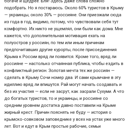
богаче и щедрее. Бля! Здесь даже слова сложно
подобрать. Но я постараюсь. Около 60% туристов в Крыму
— украинцы, около 30% — россияне. Они приезжали сюда
из года в год, видимо, потому, что чувствовали себя тут
комфортно. Их никто не ущемлял, они были как дома. Мне
кажется, что дополнительная мотивация ехать на
полуостров у россиян, по тем или иным причинам
предпочитавших другие курорты, после присоединения
Крыма к России вряд ли появится. Кроме того, вряд ли
россияне — настолько отчаянная публика, чтобы ездить в
конфликтный регион. Золотая мечта тех же россиян —
сделать в Крыму Сочи номер два. И сами крымчане в эту
идиллию вряд ли впишутся. Рай могут начать создавать и
без их участия — если не засрут, как засрали Сухуми. А что
до богатых туристов, то и украинцы, и россияне со
средним уровнем достатка давно поставили на Крыме
жирный крест. Причин пояснять не буду — история о
крымско-совковом заповеднике у всех на устах уже много
лет. Вот и едут в Крым простые рабочие, семьи