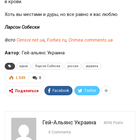
в крови.
Хоть вы местами и дуры, но все равно я вас люблю.
Ларсон Собески
Фото
Сensor.net.ua
,
Forbes.ru
,
Сrimea.comments.ua
Автор:
Гей-альянс Украина
крым
Ларсон Собески
россия
украина
1 049
0
Facebook
Twitter
Поделиться
Гей-Альянс Украина
4596 Posts
0 Comments