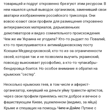
товарищей и подруг откровенно брезгуют этим ресурсом. В
нем нашелся целый выводок организмов, заменивший свои
аватарки изображением российского триколора. Они
вовсю юзают свои профили для размещения откровенно
антиукраинских материалов, дерьмовеньких
демотиваторов и видео сомнительного происхождения.
Чем же им Украина не угодила? Кто-то рыдает по Повалий,
кто-то прислушивается к антимайдановскому посту
Ксюшки Медведчуковской, кто-то из-за ограниченности
своей, которая так и не позволила выучить украинский,
повсюду выискивает русофобию, а кто-то чупакабры-
бендеровца боится. Но особое внимание я обратил на
крымских "сестер".
Несколько крымских геев, в том числе и аферист-
организатор, кинувший на деньги уйму травести-артистов,
через свои профили принялись нести доброе и вечное о
фашиствующем Киеве, ущемленном (видимо, за яйца)
Крыме и спешащих на помощь
Чипе и Дэйле
Путине с