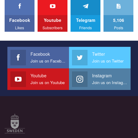
We appeal to your support and ask to help us implement our plan
to combat violence against LGBT people in Ukraine.
Facebook
Youtube
Telegram
5,106
All you have to do is to press "Like" below the video.
Likes
Subscribers
Friends
Posts
Эмоционально сильный ролик от команды "Гей-альянс
Украина", который принимает участие в конкурсе
международной организации PACT на лучший ролик,
представляющий программу развития организации.
Facebook
Twitter
Join us on Facebook
Join us on Twitter
Мы просим вас поддержать нас и помочь нам реализовать
наш план по борьбе с насилием и дискриминацией на почве
СОГИ в Украине.
Youtube
Instagram
Join us on Youtube
Join us on Instagram
Все, что вам нужно сделать - это зайти на наш канал YouTube
по этой ссылке и поставить лайк под видео.