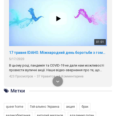
01:01
17 травня IDAHO. Міжнародний день боротьби з гомофобією трансфобією і біфобія.
5/17/2020
В цьому році, пандемія та COVІD-19 не дали нам можливості
провести вуличні акції. Наше відео-звернення про те, що
навіть коли ми у різних містах та не можемо зустрінеться, ми
423 Просмотров
•
37 Нравится
•
1 Комментариев
разом. Ми закликаємо всіх хто поділяє цінності рівності та
солідарності, приєднатися до нас. Регіональні підрозділи
ГАУ є в 16 областях України.
Метки
Разом наш голос лунає гучніше!
queer home
Гей-альянс Украина
акция
брак
великобритания
виталий милонов
владимир путин