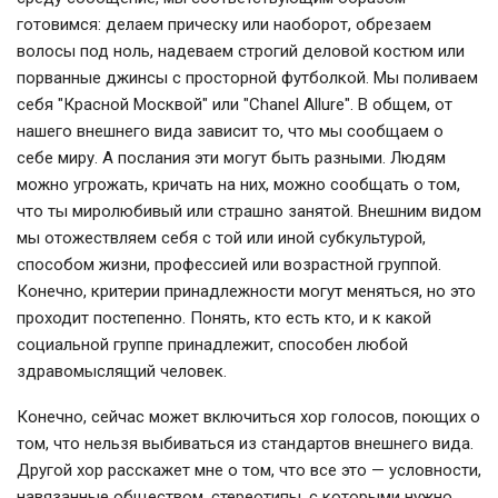
готовимся: делаем прическу или наоборот, обрезаем
волосы под ноль, надеваем строгий деловой костюм или
порванные джинсы с просторной футболкой. Мы поливаем
себя "Красной Москвой" или "Chanel Allure". В общем, от
нашего внешнего вида зависит то, что мы сообщаем о
себе миру. А послания эти могут быть разными. Людям
можно угрожать, кричать на них, можно сообщать о том,
что ты миролюбивый или страшно занятой. Внешним видом
мы отожествляем себя с той или иной субкультурой,
способом жизни, профессией или возрастной группой.
Конечно, критерии принадлежности могут меняться, но это
проходит постепенно. Понять, кто есть кто, и к какой
социальной группе принадлежит, способен любой
здравомыслящий человек.
Конечно, сейчас может включиться хор голосов, поющих о
том, что нельзя выбиваться из стандартов внешнего вида.
Другой хор расскажет мне о том, что все это — условности,
навязанные обществом, стереотипы, с которыми нужно