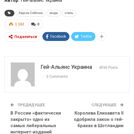
Автор:
Гей-альянс Украина
Ларсон Собески
мода
стиль
1 182
0
Facebook
Twitter
Поделиться
Гей-Альянс Украина
4596 Posts
0 Comments
ПРЕДИДУЩЕЕ
СЛЕДУЮЩЕЕ
В России «фактически
Королева Елизавета II
закрыто» одно из
одобрила закон о гей-
самых либеральных
браках в Шотландии
интернет-изданий