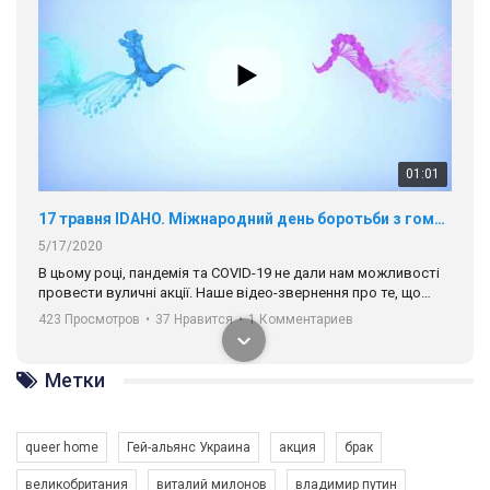
01:01
17 травня IDAHO. Міжнародний день боротьби з гомофобією трансфобією і біфобія.
5/17/2020
В цьому році, пандемія та COVІD-19 не дали нам можливості
провести вуличні акції. Наше відео-звернення про те, що
навіть коли ми у різних містах та не можемо зустрінеться, ми
423 Просмотров
•
37 Нравится
•
1 Комментариев
разом. Ми закликаємо всіх хто поділяє цінності рівності та
солідарності, приєднатися до нас. Регіональні підрозділи
ГАУ є в 16 областях України.
Метки
Разом наш голос лунає гучніше!
queer home
Гей-альянс Украина
акция
брак
великобритания
виталий милонов
владимир путин