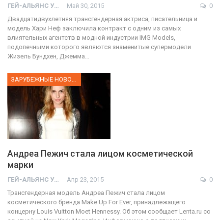
ГЕЙ-АЛЬЯНС УКРАИНА
Май 30, 2015
0
Двадцатидвухлетняя трансгендерная актриса, писательница и
модель Хари Неф заключила контракт с одним из самых
влиятельных агентств в модной индустрии IMG Models,
подопечными которого являются знаменитые супермодели
Жизель Бундхен, Джемма…
ЗАРУБЕЖНЫЕ НОВОСТИ
Андреа Пежич стала лицом косметической
марки
ГЕЙ-АЛЬЯНС УКРАИНА
Апр 23, 2015
0
Трансгендерная модель Андреа Пежич стала лицом
косметического бренда Make Up For Ever, принадлежащего
концерну Louis Vuitton Moet Hennessy. Об этом сообщает Lenta.ru со