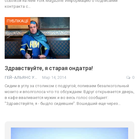
ссылкой на New York Magazine. Информацию о подписании
контракта с…
ПУБЛІКАЦІЇ
Здравствуйте, я старая ондатра!
ГЕЙ-АЛЬЯНС УКРАИНА
Мар 14, 2014
0
Сидим в углу за столиком с подругой, попиваем безалкогольный
мохито и вполголоса что-то обсуждаем. Вдруг открывается дверь,
в кафе вваливается мужик и во весь голос сообщает:
"Здравствуйте, я - быдло сидевшее". Вошедший еще через…