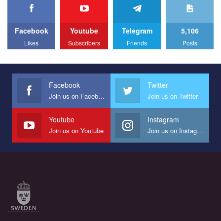
We appeal to your support and ask to help us implement our plan
to combat violence against LGBT people in Ukraine.
Facebook
Youtube
Telegram
5,106
All you have to do is to press "Like" below the video.
Likes
Subscribers
Friends
Posts
Эмоционально сильный ролик от команды "Гей-альянс
Украина", который принимает участие в конкурсе
международной организации PACT на лучший ролик,
представляющий программу развития организации.
Facebook
Twitter
Join us on Facebook
Join us on Twitter
Мы просим вас поддержать нас и помочь нам реализовать
наш план по борьбе с насилием и дискриминацией на почве
СОГИ в Украине.
Youtube
Instagram
Join us on Youtube
Join us on Instagram
Все, что вам нужно сделать - это зайти на наш канал YouTube
по этой ссылке и поставить лайк под видео.