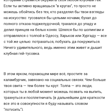
которыми стремится окружить себя любой клубный гей.
Если ты активно вращаешься "в кругах", то просто не
можешь обойтись без тех, кто разделял бы твои взгляды
на искусство: тусовался бы целыми ночами, бухал до
полного отказа поджелудочной, трахался до упаду и
делил принцев на белых конях. Шлялся бы по шопингам и
отправлялся с толпой в Одессу, Харьков или Хургаду — все
с той же целью: потрахаться, побухать да покружиться.
Ничего удивительного, ведь именно этим живет и дышит
клубная гей-тусовка.
В этом ярком, порхающем мире всё, простите за
каламбурчик, завязано на социальных связях. Чем больше
твоя свита — тем более ты крут. Толпа — это люди,
которых ты в любой момент можешь позвать на выпить,
трахнуться и посплетничать (в дальнейшем для краткости
все это в совокупности я буду называть словом
"потусить").