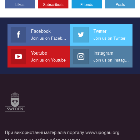
Likes
Subscribers
Friends
Posts
Эмоционально сильный ролик от команды "Гей-альянс
Украина", который принимает участие в конкурсе
международной организации PACT на лучший ролик,
представляющий программу развития организации.
Facebook
Twitter
Join us on Facebook
Join us on Twitter
Мы просим вас поддержать нас и помочь нам реализовать
наш план по борьбе с насилием и дискриминацией на почве
СОГИ в Украине.
Youtube
Instagram
Join us on Youtube
Join us on Instagram
Все, что вам нужно сделать - это зайти на наш канал YouTube
по этой ссылке и поставить лайк под видео.
При використанні матеріалів порталу www.upogau.org