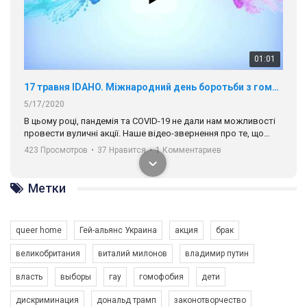
01:01
17 травня IDAHO. Міжнародний день боротьби з гомофобією трансфобією і біфобія.
5/17/2020
В цьому році, пандемія та COVІD-19 не дали нам можливості
провести вуличні акції. Наше відео-звернення про те, що
навіть коли ми у різних містах та не можемо зустрінеться, ми
423 Просмотров
•
37 Нравится
•
1 Комментариев
разом. Ми закликаємо всіх хто поділяє цінності рівності та
солідарності, приєднатися до нас. Регіональні підрозділи
ГАУ є в 16 областях України.
Метки
Разом наш голос лунає гучніше!
queer home
Гей-альянс Украина
акция
брак
великобритания
виталий милонов
владимир путин
власть
выборы
гау
гомофобия
дети
дискриминация
дональд трамп
законотворчество