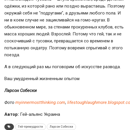
одёжки, из которой рано или поздно вырастаешь. Поэтому
окружай себя не "подругами", а друзьями любого пола. И
ни в коем случае не зацикливайся на гомо-кругах. В
обыкновенном мире, за стенами прокуренных клубов, есть
масса хороших людей. Взрослей. Потому что гей, так и не
соскочивший с тусовки, превращается со временем в
потыканную ондатру. Поэтому вовремя спрыгивай с этого
поезда.
А в следующий раз мы поговорим об искусстве развода.
Ваш умудренный жизненным опытом
Ларсон Собески
Фото
myinnermostthinking.com
,
lifestoughlaughmore.blogspot.c
Автор:
Гей-альянс Украина
Гей-премудрости
Ларсон Собески