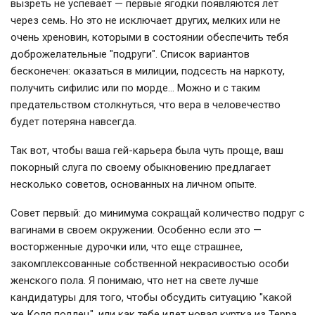
вызреть не успевает — первые ягодки появляются лет
через семь. Но это не исключает других, мелких или не
очень хреновин, которыми в состоянии обеспечить тебя
доброжелательные "подруги". Список вариантов
бесконечен: оказаться в милиции, подсесть на наркоту,
получить сифилис или по морде… Можно и с таким
предательством столкнуться, что вера в человечество
будет потеряна навсегда.
Так вот, чтобы ваша гей-карьера была чуть проще, ваш
покорный слуга по своему обыкновению предлагает
несколько советов, основанных на личном опыте.
Совет первый: до минимума сокращай количество подруг с
вагинами в своем окружении. Особенно если это —
восторженные дурочки или, что еще страшнее,
закомплексованные собственной некрасивостью особи
женского пола. Я понимаю, что нет на свете лучше
кандидатуры для того, чтобы обсудить ситуацию "какой
же Коля подлец", или как тебе идет новая куртка из Терра