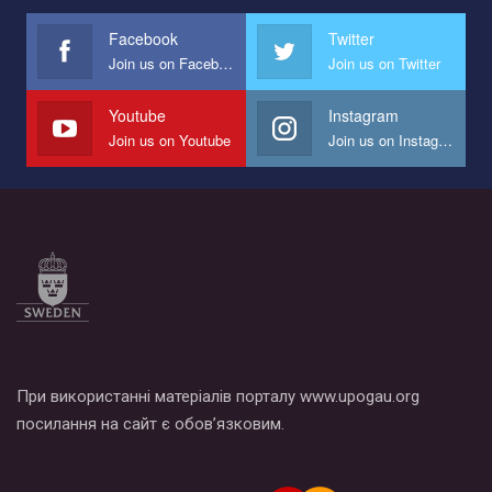
международной организации PACT на лучший ролик,
представляющий программу развития организации.
Facebook
Twitter
Join us on Facebook
Join us on Twitter
Мы просим вас поддержать нас и помочь нам реализовать
наш план по борьбе с насилием и дискриминацией на почве
СОГИ в Украине.
Youtube
Instagram
Join us on Youtube
Join us on Instagram
Все, что вам нужно сделать - это зайти на наш канал YouTube
по этой ссылке и поставить лайк под видео.
При використанні матеріалів порталу www.upogau.org
посилання на сайт є обов’язковим.