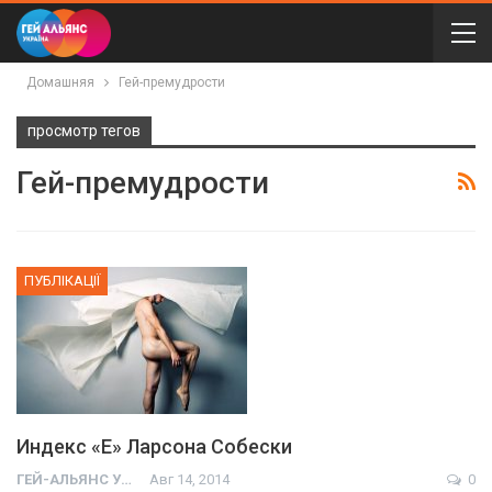
Домашняя
Гей-премудрости
просмотр тегов
Гей-премудрости
ПУБЛІКАЦІЇ
Индекс «Е» Ларсона Собески
ГЕЙ-АЛЬЯНС УКРАИНА
Авг 14, 2014
0