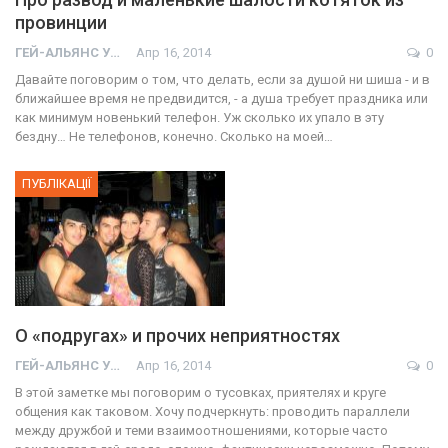
провинции
ГЕЙ-АЛЬЯНС УКРАИНА
Апр 16, 2014
0
Давайте поговорим о том, что делать, если за душой ни шиша - и в
ближайшее время не предвидится, - а душа требует праздника или
как минимум новенький телефон. Уж сколько их упало в эту
бездну… Не телефонов, конечно. Сколько на моей…
ПУБЛІКАЦІЇ
О «подругах» и прочих неприятностях
ГЕЙ-АЛЬЯНС УКРАИНА
Апр 16, 2014
0
В этой заметке мы поговорим о тусовках, приятелях и круге
общения как таковом. Хочу подчеркнуть: проводить параллели
между дружбой и теми взаимоотношениями, которые часто