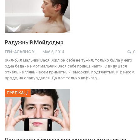
Радужный Мойдодыр
ГЕЙ-АЛЬЯНС УКРАИНА
Май 6, 2014
0
Жил-был мальчик Вася. Жил он себе не тужил, только была у него
одна беда - не мог мальчик Вася себе принца найти. С виду Вася
откель не глянь - всем приметный: высокий, подтянутый, и фейсом,
вроде, на славу удался. Да вот только нифига у…
ПУБЛІКАЦІЇ
Про развод и маленькие шалости котяток из