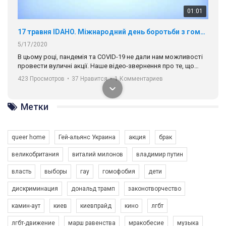
01:01
17 травня IDAHO. Міжнародний день боротьби з гомофобією трансфобією і біфобія.
5/17/2020
В цьому році, пандемія та COVІD-19 не дали нам можливості
провести вуличні акції. Наше відео-звернення про те, що
навіть коли ми у різних містах та не можемо зустрінеться, ми
423 Просмотров
•
37 Нравится
•
1 Комментариев
разом. Ми закликаємо всіх хто поділяє цінності рівності та
солідарності, приєднатися до нас. Регіональні підрозділи
ГАУ є в 16 областях України.
Метки
Разом наш голос лунає гучніше!
queer home
Гей-альянс Украина
акция
брак
великобритания
виталий милонов
владимир путин
власть
выборы
гау
гомофобия
дети
дискриминация
дональд трамп
законотворчество
камин-аут
киев
киевпрайд
кино
лгбт
00:58
лгбт-движение
марш равенства
мракобесие
музыка